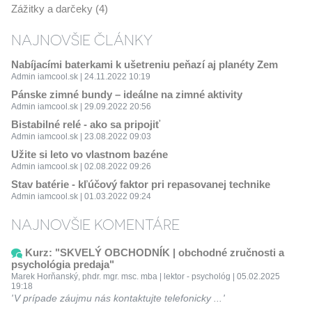
Zážitky a darčeky (4)
NAJNOVŠIE ČLÁNKY
Nabíjacími baterkami k ušetreniu peňazí aj planéty Zem
Admin iamcool.sk | 24.11.2022 10:19
Pánske zimné bundy – ideálne na zimné aktivity
Admin iamcool.sk | 29.09.2022 20:56
Bistabilné relé - ako sa pripojiť
Admin iamcool.sk | 23.08.2022 09:03
Užite si leto vo vlastnom bazéne
Admin iamcool.sk | 02.08.2022 09:26
Stav batérie - kľúčový faktor pri repasovanej technike
Admin iamcool.sk | 01.03.2022 09:24
NAJNOVŠIE KOMENTÁRE
Kurz: "SKVELÝ OBCHODNÍK | obchodné zručnosti a
psychológia predaja"
Marek Horňanský, phdr. mgr. msc. mba | lektor - psychológ | 05.02.2025
19:18
V prípade záujmu nás kontaktujte telefonicky ...