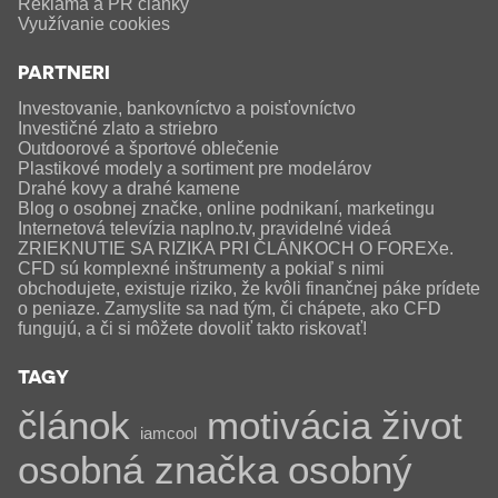
Reklama a PR články
Využívanie cookies
PARTNERI
Investovanie, bankovníctvo a poisťovníctvo
Investičné zlato a striebro
Outdoorové a športové oblečenie
Plastikové modely a sortiment pre modelárov
Drahé kovy a drahé kamene
Blog o osobnej značke, online podnikaní, marketingu
Internetová televízia naplno.tv, pravidelné videá
ZRIEKNUTIE SA RIZIKA PRI ČLÁNKOCH O FOREXe.
CFD sú komplexné inštrumenty a pokiaľ s nimi
obchodujete, existuje riziko, že kvôli finančnej páke prídete
o peniaze. Zamyslite sa nad tým, či chápete, ako CFD
fungujú, a či si môžete dovoliť takto riskovať!
TAGY
článok
motivácia
život
iamcool
osobná značka
osobný