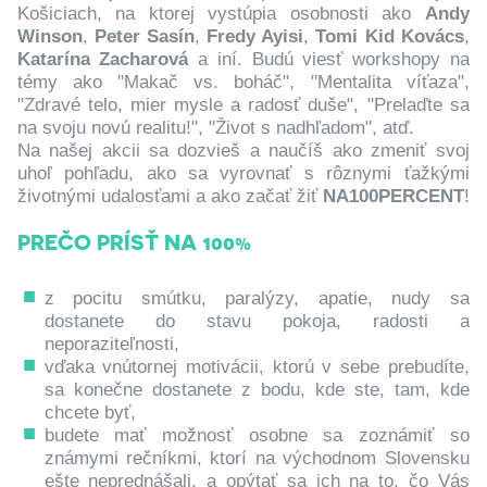
Košiciach, na ktorej vystúpia osobnosti ako
Andy
Winson
,
Peter Sasín
,
Fredy Ayisi
,
Tomi Kid Kovács
,
Katarína Zacharová
a iní. Budú viesť workshopy na
témy ako "Makač vs. boháč", "Mentalita víťaza",
"Zdravé telo, mier mysle a radosť duše", "Prelaďte sa
na svoju novú realitu!", "Život s nadhľadom", atď.
Na našej akcii sa dozvieš a naučíš ako zmeniť svoj
uhoľ pohľadu, ako sa vyrovnať s rôznymi ťažkými
životnými udalosťami a ako začať žiť
NA100PERCENT
!
PREČO PRÍSŤ NA 100%
z pocitu smútku, paralýzy, apatie, nudy sa
dostanete do stavu pokoja, radosti a
neporaziteľnosti,
vďaka vnútornej motivácii, ktorú v sebe prebudíte,
sa konečne dostanete z bodu, kde ste, tam, kde
chcete byť,
budete mať možnosť osobne sa zoznámiť so
známymi rečníkmi, ktorí na východnom Slovensku
ešte neprednášali, a opýtať sa ich na to, čo Vás