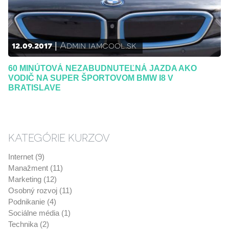
12.09.2017
Admin iamcool.sk
60 MINÚTOVÁ NEZABUDNUTEĽNÁ JAZDA AKO
VODIČ NA SUPER ŠPORTOVOM BMW I8 V
BRATISLAVE
KATEGÓRIE KURZOV
Internet (9)
Manažment (11)
Marketing (12)
Osobný rozvoj (11)
Podnikanie (4)
Sociálne média (1)
Technika (2)