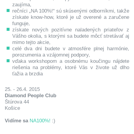
zaujíma,
rečníci „NA 100%!“ sú skúsenými odborníkmi, takže
získate know-how, ktoré je už overené a zaručene
funguje,
získate nových pozitívne naladených priateľov z
Vášho okolia, s ktorými sa budete môcť stretávať aj
mimo tejto akcie,
celé dva dni budete v atmosfére plnej harmónie,
porozumenia a vzájomnej podpory,
vďaka workshopom a osobnému koučingu nájdete
riešenia na problémy, ktoré Vás v živote už dlho
ťažia a brzdia
25. - 26.4. 2015
Diamond People Club
Štúrova 44
Košice
Vidíme sa
NA100%!
:)