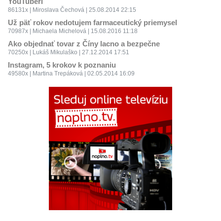
YouTuberi
86131x | Miroslava Čechová | 25.08.2014 22:15
Už päť rokov nedotujem farmaceutický priemysel
70987x | Michaela Michelová | 15.08.2016 11:18
Ako objednať tovar z Číny lacno a bezpečne
70250x | Lukáš Mikulaško | 27.12.2014 17:51
Instagram, 5 krokov k poznaniu
49580x | Martina Trepáková | 02.05.2014 16:09