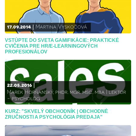
17.09.2014
Martina Vyskočová
VSTÚPTE DO SVETA GAMIFIKÁCIE: PRAKTICKÉ
CVIČENIA PRE HR/E-LEARNINGOVÝCH
PROFESIONÁLOV
22.05.2016
Marek Horňanský, phdr. mgr. msc. mba | lektor
- psychológ
KURZ: "SKVELÝ OBCHODNÍK | OBCHODNÉ
ZRUČNOSTI A PSYCHOLÓGIA PREDAJA"