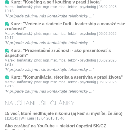
Kurz: "Koučing a self koučing v praxi života"
Marek Horňanský, phdr. mgr. msc. mba | lektor - psychológ | 05.02.2025
19:18
V prípade záujmu nás kontaktujte telefonicky ...
Kurz: "Vedenie a riadenie ľudí - leadership a manažérske
zručnosti"
Marek Horňanský, phdr. mgr. msc. mba | lektor - psychológ | 05.02.2025
19:17
V prípade záujmu nás kontaktujte telefonicky ...
Kurz: "Prezentačné zručnosti - ako prezentovať s
úspechom"
Marek Horňanský, phdr. mgr. msc. mba | lektor - psychológ | 05.02.2025
19:17
V prípade záujmu nás kontaktujte telefonicky ...
Kurz: "Komunikácia, rétorika a asertivita v praxi života"
Marek Horňanský, phdr. mgr. msc. mba | lektor - psychológ | 05.02.2025
19:15
V prípade záujmu nás kontaktujte telefonicky ...
NAJČÍTANEJŠIE ČLÁNKY
15 vecí, ktoré nedlhujete nikomu (aj keď si myslíte, že áno)
111614x | Will.i.am | 13.04.2015 15:46
Ako zarábať na YouTube + niektorí úspešní SK/CZ