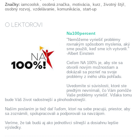
Značky:
iamcoolsk
osobná značka
motivácia
kurz
životný štýl
osobný rozvoj
vzdelávanie
komunikácia
start-up
O LEKTOROVI
Na100percent
"Nemôžeme vyriešiť problémy
rovnakým spôsobom myslenia, aký
sme použili, keď sme ich vytvorili."
-Albert Einstein
Cieľom NA 100% je, aby ste sa
otvorili novým možnostiam a
dokázali sa pozrieť na svoje
problémy z iného uhla pohľadu.
Uvedomíte si súvislosti, ktoré ste
predtým nevnímali, čo Vám pomôže
Vaše problémy vyriešiť. Vďaka tomu
bude Váš život radostnejší a plnohodnotnejší.
Naším poslaním je tiež dať ľuďom, ktorí na sebe pracujú, priestor, aby
sa zoznámili, spolupracovali a podporovali sa navzájom.
Veríme, že tak budú aj ako jednotlivci silnejší a dosiahnu lepšie
výsledky.