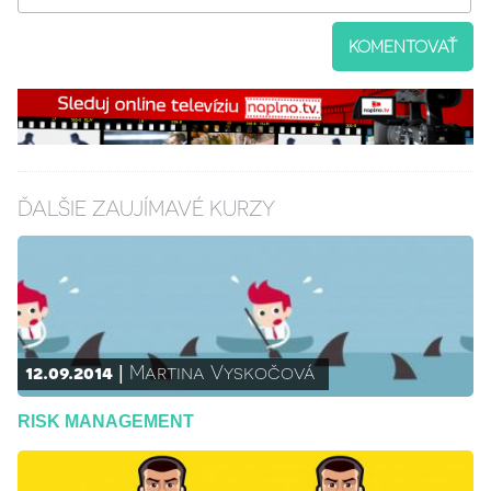
KOMENTOVAŤ
ĎALŠIE ZAUJÍMAVÉ KURZY
12.09.2014
Martina Vyskočová
RISK MANAGEMENT