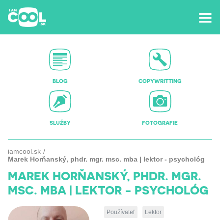
BLOG
COPYWRITTING
SLUŽBY
FOTOGRAFIE
iamcool.sk
Marek Horňanský, phdr. mgr. msc. mba | lektor - psychológ
MAREK HORŇANSKÝ, PHDR. MGR.
MSC. MBA | LEKTOR - PSYCHOLÓG
Používateľ
Lektor