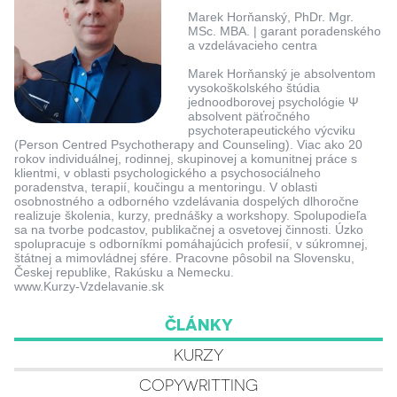
Marek Horňanský, PhDr. Mgr.
MSc. MBA. | garant poradenského
a vzdelávacieho centra
Marek Horňanský je absolventom
vysokoškolského štúdia
jednoodborovej psychológie Ψ
absolvent päťročného
psychoterapeutického výcviku
(Person Centred Psychotherapy and Counseling). Viac ako 20
rokov individuálnej, rodinnej, skupinovej a komunitnej práce s
klientmi, v oblasti psychologického a psychosociálneho
poradenstva, terapií, koučingu a mentoringu. V oblasti
osobnostného a odborného vzdelávania dospelých dlhoročne
realizuje školenia, kurzy, prednášky a workshopy. Spolupodieľa
sa na tvorbe podcastov, publikačnej a osvetovej činnosti. Úzko
spolupracuje s odborníkmi pomáhajúcich profesií, v súkromnej,
štátnej a mimovládnej sfére. Pracovne pôsobil na Slovensku,
Českej republike, Rakúsku a Nemecku.
www.Kurzy-Vzdelavanie.sk
ČLÁNKY
KURZY
COPYWRITTING