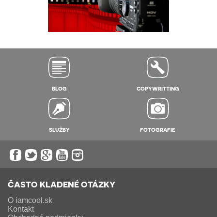
BLOG
COPYWRITTING
SLUŽBY
FOTOGRAFIE
ČASTO KLADENÉ OTÁZKY
O iamcool.sk
Kontakt