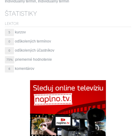
Individuálny termín, Individuálny termín
ŠTATISTIKY
LEKTOR
kurzov
5
odškolených termínov
0
odškolených účastníkov
0
priemerné hodnotenie
75%
komentárov
6