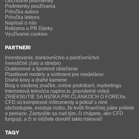
Obchodné podmienky
Podmienky používania
Príručka autora
Príručka lektora
Napísali o nás
Reklama a PR články
Využívanie cookies
PARTNERI
Investovanie, bankovníctvo a poisťovníctvo
Investičné zlato a striebro
Outdoorové a športové oblečenie
Plastikové modely a sortiment pre modelárov
Drahé kovy a drahé kamene
Blog o osobnej značke, online podnikaní, marketingu
Internetová televízia naplno.tv, pravidelné videá
ZRIEKNUTIE SA RIZIKA PRI ČLÁNKOCH O FOREXe.
CFD sú komplexné inštrumenty a pokiaľ s nimi
obchodujete, existuje riziko, že kvôli finančnej páke prídete
o peniaze. Zamyslite sa nad tým, či chápete, ako CFD
fungujú, a či si môžete dovoliť takto riskovať!
TAGY