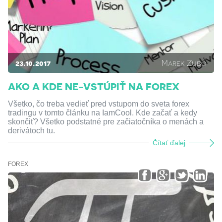
23.10.2017
Marek Zubo
AKO A KDE NE-VSTÚPIŤ NA FOREX
Všetko, čo treba vedieť pred vstupom do sveta forex
tradingu v tomto článku na IamCool. Kde začať a kedy
skončiť? Všetko podstatné pre začiatočníka o menách a
derivátoch tu.
Čítať ďalej
FOREX