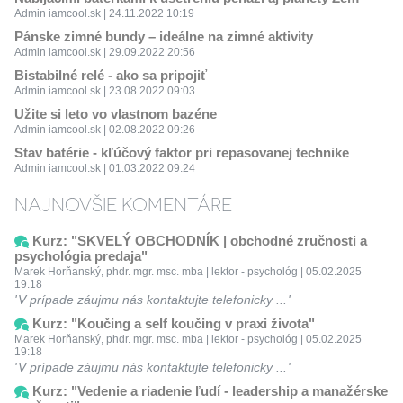
Admin iamcool.sk | 24.11.2022 10:19
Pánske zimné bundy – ideálne na zimné aktivity
Admin iamcool.sk | 29.09.2022 20:56
Bistabilné relé - ako sa pripojiť
Admin iamcool.sk | 23.08.2022 09:03
Užite si leto vo vlastnom bazéne
Admin iamcool.sk | 02.08.2022 09:26
Stav batérie - kľúčový faktor pri repasovanej technike
Admin iamcool.sk | 01.03.2022 09:24
NAJNOVŠIE KOMENTÁRE
Kurz: "SKVELÝ OBCHODNÍK | obchodné zručnosti a
psychológia predaja"
Marek Horňanský, phdr. mgr. msc. mba | lektor - psychológ | 05.02.2025
19:18
V prípade záujmu nás kontaktujte telefonicky ...
Kurz: "Koučing a self koučing v praxi života"
Marek Horňanský, phdr. mgr. msc. mba | lektor - psychológ | 05.02.2025
19:18
V prípade záujmu nás kontaktujte telefonicky ...
Kurz: "Vedenie a riadenie ľudí - leadership a manažérske