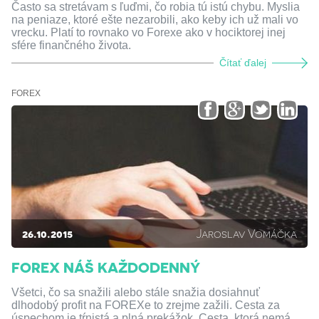
Často sa stretávam s ľuďmi, čo robia tú istú chybu. Myslia
na peniaze, ktoré ešte nezarobili, ako keby ich už mali vo
vrecku. Platí to rovnako vo Forexe ako v hociktorej inej
sfére finančného života.
Čítať ďalej
FOREX
26.10.2015
Jaroslav Vomáčka
FOREX NÁŠ KAŽDODENNÝ
Všetci, čo sa snažili alebo stále snažia dosiahnuť
dlhodobý profit na FOREXe to zrejme zažili. Cesta za
úspechom je tŕnistá a plná prekážok. Cesta, ktorá nemá