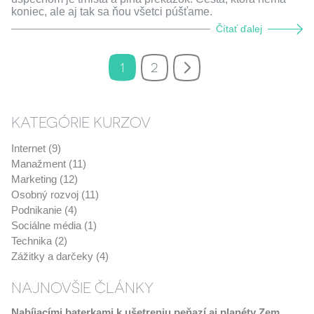
koniec, ale aj tak sa ňou všetci púšťame.
Čítať ďalej
1
2
KATEGÓRIE KURZOV
Internet (9)
Manažment (11)
Marketing (12)
Osobný rozvoj (11)
Podnikanie (4)
Sociálne média (1)
Technika (2)
Zážitky a darčeky (4)
NAJNOVŠIE ČLÁNKY
Nabíjacími baterkami k ušetreniu peňazí aj planéty Zem