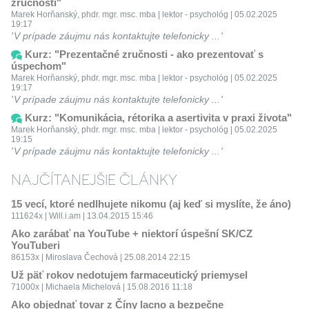
zručnosti"
Marek Horňanský, phdr. mgr. msc. mba | lektor - psychológ | 05.02.2025
19:17
V prípade záujmu nás kontaktujte telefonicky ...
Kurz: "Prezentačné zručnosti - ako prezentovať s
úspechom"
Marek Horňanský, phdr. mgr. msc. mba | lektor - psychológ | 05.02.2025
19:17
V prípade záujmu nás kontaktujte telefonicky ...
Kurz: "Komunikácia, rétorika a asertivita v praxi života"
Marek Horňanský, phdr. mgr. msc. mba | lektor - psychológ | 05.02.2025
19:15
V prípade záujmu nás kontaktujte telefonicky ...
NAJČÍTANEJŠIE ČLÁNKY
15 vecí, ktoré nedlhujete nikomu (aj keď si myslíte, že áno)
111624x | Will.i.am | 13.04.2015 15:46
Ako zarábať na YouTube + niektorí úspešní SK/CZ
YouTuberi
86153x | Miroslava Čechová | 25.08.2014 22:15
Už päť rokov nedotujem farmaceutický priemysel
71000x | Michaela Michelová | 15.08.2016 11:18
Ako objednať tovar z Číny lacno a bezpečne