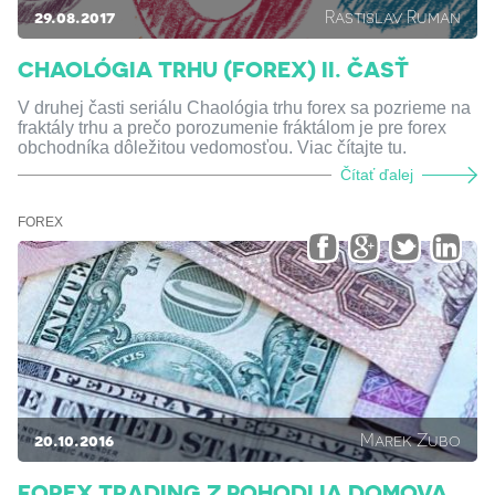
29.08.2017
Rastislav Ruman
CHAOLÓGIA TRHU (FOREX) II. ČASŤ
V druhej časti seriálu Chaológia trhu forex sa pozrieme na
fraktály trhu a prečo porozumenie fráktálom je pre forex
obchodníka dôležitou vedomosťou. Viac čítajte tu.
Čítať ďalej
FOREX
20.10.2016
Marek Zubo
FOREX TRADING Z POHODLIA DOMOVA