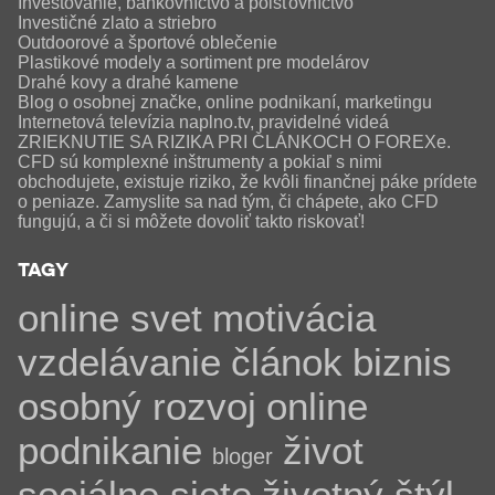
Investovanie, bankovníctvo a poisťovníctvo
Investičné zlato a striebro
Outdoorové a športové oblečenie
Plastikové modely a sortiment pre modelárov
Drahé kovy a drahé kamene
Blog o osobnej značke, online podnikaní, marketingu
Internetová televízia naplno.tv, pravidelné videá
ZRIEKNUTIE SA RIZIKA PRI ČLÁNKOCH O FOREXe.
CFD sú komplexné inštrumenty a pokiaľ s nimi
obchodujete, existuje riziko, že kvôli finančnej páke prídete
o peniaze. Zamyslite sa nad tým, či chápete, ako CFD
fungujú, a či si môžete dovoliť takto riskovať!
TAGY
online svet
motivácia
vzdelávanie
článok
biznis
osobný rozvoj
online
podnikanie
život
bloger
sociálne siete
životný štýl