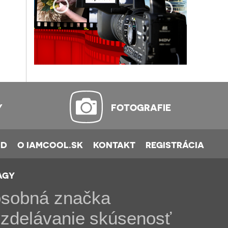
Y
FOTOGRAFIE
OD
O IAMCOOL.SK
KONTAKT
REGISTRÁCIA
AGY
osobná značka
zdelávanie
skúsenosť