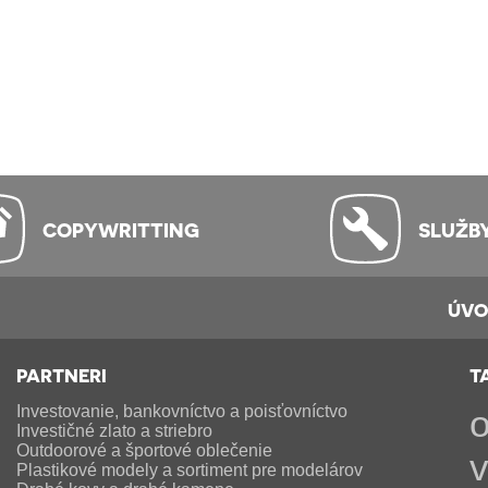
COPYWRITTING
SLUŽB
ÚV
PARTNERI
T
Investovanie, bankovníctvo a poisťovníctvo
Investičné zlato a striebro
Outdoorové a športové oblečenie
v
Plastikové modely a sortiment pre modelárov