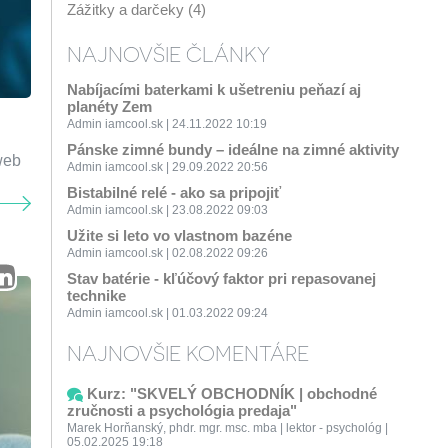
Zážitky a darčeky (4)
NAJNOVŠIE ČLÁNKY
Nabíjacími baterkami k ušetreniu peňazí aj
planéty Zem
Admin iamcool.sk | 24.11.2022 10:19
Pánske zimné bundy – ideálne na zimné aktivity
web
Admin iamcool.sk | 29.09.2022 20:56
Bistabilné relé - ako sa pripojiť
Admin iamcool.sk | 23.08.2022 09:03
Užite si leto vo vlastnom bazéne
Admin iamcool.sk | 02.08.2022 09:26
Stav batérie - kľúčový faktor pri repasovanej
technike
Admin iamcool.sk | 01.03.2022 09:24
NAJNOVŠIE KOMENTÁRE
Kurz: "SKVELÝ OBCHODNÍK | obchodné
zručnosti a psychológia predaja"
Marek Horňanský, phdr. mgr. msc. mba | lektor - psychológ |
05.02.2025 19:18