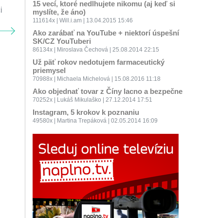
15 vecí, ktoré nedlhujete nikomu (aj keď si
i
myslíte, že áno)
111614x | Will.i.am | 13.04.2015 15:46
Ako zarábať na YouTube + niektorí úspešní
SK/CZ YouTuberi
86134x | Miroslava Čechová | 25.08.2014 22:15
Už päť rokov nedotujem farmaceutický
priemysel
70988x | Michaela Michelová | 15.08.2016 11:18
Ako objednať tovar z Číny lacno a bezpečne
70252x | Lukáš Mikulaško | 27.12.2014 17:51
Instagram, 5 krokov k poznaniu
49580x | Martina Trepáková | 02.05.2014 16:09