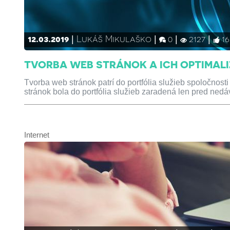
12.03.2019
Lukáš Mikulaško
0
2127
16
TVORBA WEB STRÁNOK A ICH OPTIMAL
Tvorba web stránok patrí do portfólia služieb spoločnos
stránok bola do portfólia služieb zaradená len pred ned
Internet