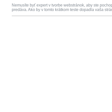
Nemusíte byť expert v tvorbe webstránok, aby ste pochop
predáva. Ako by v tomto krátkom teste dopadla vaša str