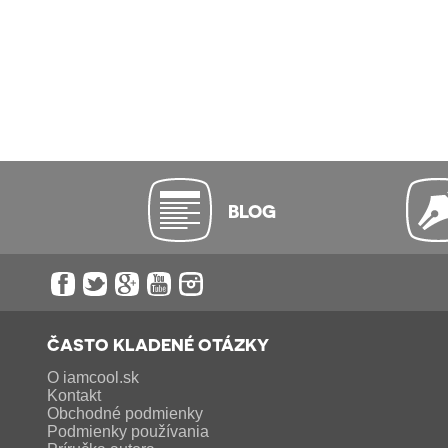
BLOG
ČASTO KLADENÉ OTÁZKY
O iamcool.sk
Kontakt
Obchodné podmienky
Podmienky používania