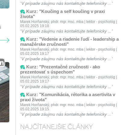
V prípade záujmu nás kontaktujte telefonicky ...
Kurz: "Koučing a self koučing v praxi
života"
Marek Horňanský, phdr. mgr. msc. mba | lektor - psychológ |
05.02.2025 19:18
i
V prípade záujmu nás kontaktujte telefonicky ...
Kurz: "Vedenie a riadenie ľudí - leadership a
manažérske zručnosti"
Marek Horňanský, phdr. mgr. msc. mba | lektor - psychológ |
05.02.2025 19:17
V prípade záujmu nás kontaktujte telefonicky ...
Kurz: "Prezentačné zručnosti - ako
prezentovať s úspechom"
Marek Horňanský, phdr. mgr. msc. mba | lektor - psychológ |
05.02.2025 19:17
V prípade záujmu nás kontaktujte telefonicky ...
Kurz: "Komunikácia, rétorika a asertivita v
praxi života"
Marek Horňanský, phdr. mgr. msc. mba | lektor - psychológ |
05.02.2025 19:15
V prípade záujmu nás kontaktujte telefonicky ...
NAJČÍTANEJŠIE ČLÁNKY