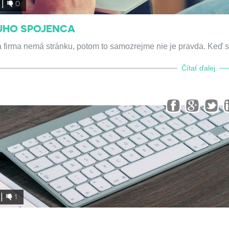
0
OJHO SPOJENCA
a firma nemá stránku, potom to samozrejme nie je pravda. Keď s
Čítať ďalej
1