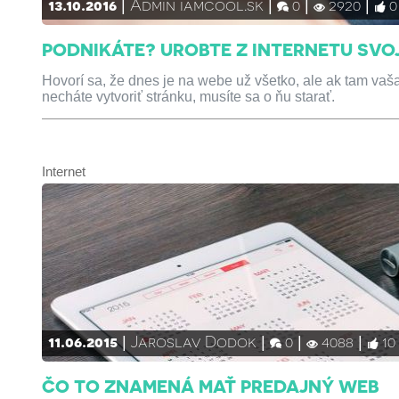
13.10.2016
Admin iamcool.sk
0
2920
0
PODNIKÁTE? UROBTE Z INTERNETU SV
Hovorí sa, že dnes je na webe už všetko, ale ak tam vaš
necháte vytvoriť stránku, musíte sa o ňu starať.
Internet
11.06.2015
Jaroslav Dodok
0
4088
10
ČO TO ZNAMENÁ MAŤ PREDAJNÝ WEB