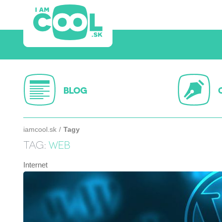
BLOG
iamcool.sk
Tagy
TAG:
WEB
Internet