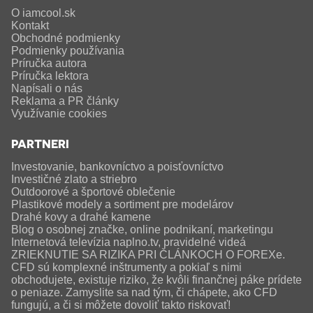
O iamcool.sk
Kontakt
Obchodné podmienky
Podmienky používania
Príručka autora
Príručka lektora
Napísali o nás
Reklama a PR články
Využívanie cookies
PARTNERI
Investovanie, bankovníctvo a poisťovníctvo
Investičné zlato a striebro
Outdoorové a športové oblečenie
Plastikové modely a sortiment pre modelárov
Drahé kovy a drahé kamene
Blog o osobnej značke, online podnikaní, marketingu
Internetová televízia naplno.tv, pravidelné videá
ZRIEKNUTIE SA RIZIKA PRI ČLÁNKOCH O FOREXe.
CFD sú komplexné inštrumenty a pokiaľ s nimi
obchodujete, existuje riziko, že kvôli finančnej páke prídete
o peniaze. Zamyslite sa nad tým, či chápete, ako CFD
fungujú, a či si môžete dovoliť takto riskovať!