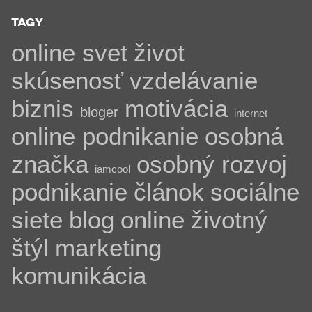
TAGY
online svet
život
skúsenosť
vzdelávanie
biznis
motivácia
bloger
internet
online podnikanie
osobná
značka
osobný rozvoj
iamcool
podnikanie
článok
sociálne
siete
blog
online
životný
štýl
marketing
komunikácia