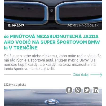
12.09.2017
Admin iamcool.sk
60 MINÚTOVÁ NEZABUDNUTEĽNÁ JAZDA
AKO VODIČ NA SUPER ŠPORTOVOM BMW
I8 V TRENČÍNE
Splňte sen sebe alebo niekomu, koho máte radi a viete, že
má rád rýchle a športové autá. Plug-in hybrid BMW i8 si
nemôže kúpiť každý, ale každý má teraz možnosť si na
tomto športovom aute zajazdiť.
Čítať ďalej
Zážitky a darčeky