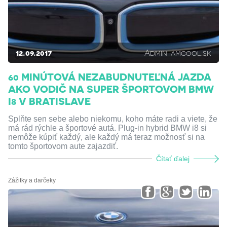
12.09.2017
Admin iamcool.sk
60 MINÚTOVÁ NEZABUDNUTEĽNÁ JAZDA
AKO VODIČ NA SUPER ŠPORTOVOM BMW
I8 V BRATISLAVE
Splňte sen sebe alebo niekomu, koho máte radi a viete, že
má rád rýchle a športové autá. Plug-in hybrid BMW i8 si
nemôže kúpiť každý, ale každý má teraz možnosť si na
tomto športovom aute zajazdiť.
Čítať ďalej
Zážitky a darčeky