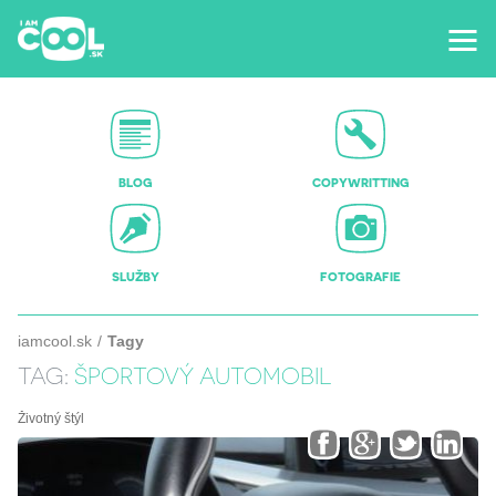
BLOG
COPYWRITTING
SLUŽBY
FOTOGRAFIE
iamcool.sk
Tagy
TAG:
ŠPORTOVÝ AUTOMOBIL
Životný štýl