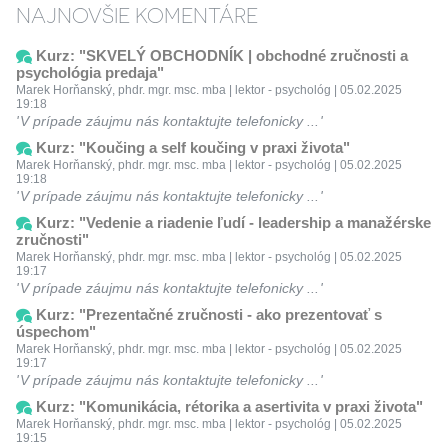
NAJNOVŠIE KOMENTÁRE
Kurz: "SKVELÝ OBCHODNÍK | obchodné zručnosti a
psychológia predaja"
Marek Horňanský, phdr. mgr. msc. mba | lektor - psychológ | 05.02.2025
19:18
V prípade záujmu nás kontaktujte telefonicky ...
Kurz: "Koučing a self koučing v praxi života"
Marek Horňanský, phdr. mgr. msc. mba | lektor - psychológ | 05.02.2025
19:18
V prípade záujmu nás kontaktujte telefonicky ...
Kurz: "Vedenie a riadenie ľudí - leadership a manažérske
zručnosti"
Marek Horňanský, phdr. mgr. msc. mba | lektor - psychológ | 05.02.2025
19:17
V prípade záujmu nás kontaktujte telefonicky ...
Kurz: "Prezentačné zručnosti - ako prezentovať s
úspechom"
Marek Horňanský, phdr. mgr. msc. mba | lektor - psychológ | 05.02.2025
19:17
V prípade záujmu nás kontaktujte telefonicky ...
Kurz: "Komunikácia, rétorika a asertivita v praxi života"
Marek Horňanský, phdr. mgr. msc. mba | lektor - psychológ | 05.02.2025
19:15