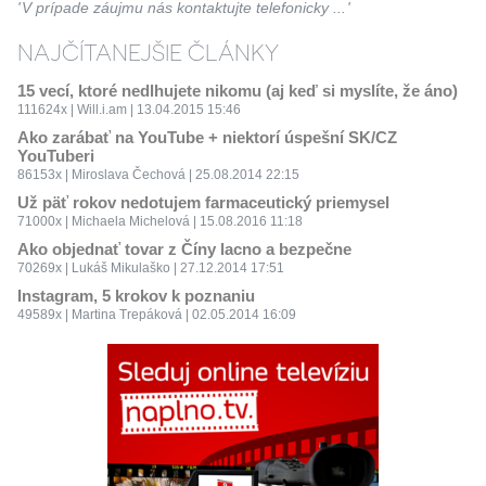
V prípade záujmu nás kontaktujte telefonicky ...
NAJČÍTANEJŠIE ČLÁNKY
15 vecí, ktoré nedlhujete nikomu (aj keď si myslíte, že áno)
111624x | Will.i.am | 13.04.2015 15:46
Ako zarábať na YouTube + niektorí úspešní SK/CZ
YouTuberi
86153x | Miroslava Čechová | 25.08.2014 22:15
Už päť rokov nedotujem farmaceutický priemysel
71000x | Michaela Michelová | 15.08.2016 11:18
Ako objednať tovar z Číny lacno a bezpečne
70269x | Lukáš Mikulaško | 27.12.2014 17:51
Instagram, 5 krokov k poznaniu
49589x | Martina Trepáková | 02.05.2014 16:09