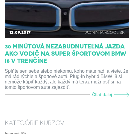
12.09.2017
Admin iamcool.sk
30 MINÚTOVÁ NEZABUDNUTEĽNÁ JAZDA
AKO VODIČ NA SUPER ŠPORTOVOM BMW
I8 V TRENČÍNE
Splňte sen sebe alebo niekomu, koho máte radi a viete, že
má rád rýchle a športové autá. Plug-in hybrid BMW i8 si
nemôže kúpiť každý, ale každý má teraz možnosť si na
tomto športovom aute zajazdiť.
Čítať ďalej
KATEGÓRIE KURZOV
Internet (9)