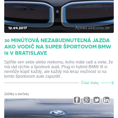
12.09.2017
Admin iamcool.sk
30 MINÚTOVÁ NEZABUDNUTEĽNÁ JAZDA
AKO VODIČ NA SUPER ŠPORTOVOM BMW
I8 V BRATISLAVE
Splňte sen sebe alebo niekomu, koho máte radi a viete, že
má rád rýchle a športové autá. Plug-in hybrid BMW i8 si
nemôže kúpiť každý, ale každý má teraz možnosť si na
tomto športovom aute zajazdiť.
Čítať ďalej
Zážitky a darčeky