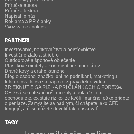
Príručka autora
Príručka lektora
Napísali o nás
Reklama a PR články
Využívanie cookies
PARTNERI
Investovanie, bankovníctvo a poisťovníctvo
Investičné zlato a striebro
Outdoorové a športové oblečenie
Plastikové modely a sortiment pre modelárov
Drahé kovy a drahé kamene
Blog o osobnej značke, online podnikaní, marketingu
Internetová televízia naplno.tv, pravidelné videá
ZRIEKNUTIE SA RIZIKA PRI ČLÁNKOCH O FOREXe.
CFD sú komplexné inštrumenty a pokiaľ s nimi
obchodujete, existuje riziko, že kvôli finančnej páke prídete
o peniaze. Zamyslite sa nad tým, či chápete, ako CFD
fungujú, a či si môžete dovoliť takto riskovať!
TAGY