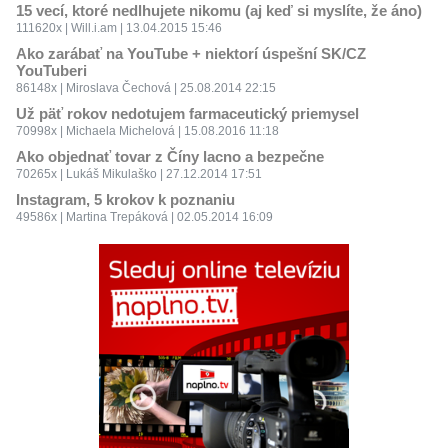
15 vecí, ktoré nedlhujete nikomu (aj keď si myslíte, že áno)
111620x | Will.i.am | 13.04.2015 15:46
Ako zarábať na YouTube + niektorí úspešní SK/CZ
YouTuberi
86148x | Miroslava Čechová | 25.08.2014 22:15
Už päť rokov nedotujem farmaceutický priemysel
70998x | Michaela Michelová | 15.08.2016 11:18
Ako objednať tovar z Číny lacno a bezpečne
70265x | Lukáš Mikulaško | 27.12.2014 17:51
Instagram, 5 krokov k poznaniu
49586x | Martina Trepáková | 02.05.2014 16:09