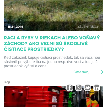
18.11.2016
Zelený Slon
RACI A RYBY V RIEKACH ALEBO VOŇAVÝ
ZÁCHOD? AKO VEĽMI SÚ ŠKODLIVÉ
ČISTIACE PROSTRIEDKY?
Keď zákazník kupuje čistiaci prostriedok, tak sa väčšinou
sústredí pri výbere iba na jednu resp. dve veci a tou je či
prostriedok vyčistí a cena.
Čítať ďalej
Blog