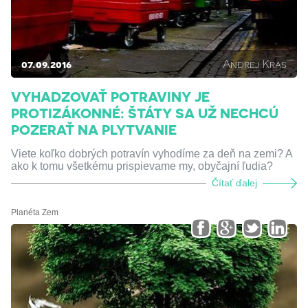
07.09.2016
Andrej Kras
VYHADZOVAŤ POTRAVINY JE
PROTIZÁKONNÉ: ŠTÁTY SA UŽ NECHCÚ
POZERAŤ NA PLYTVANIE
Viete koľko dobrých potravín vyhodíme za deň na zemi? A
ako k tomu všetkému prispievame my, obyčajní ľudia?
Čítať ďalej
Planéta Zem