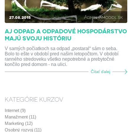
27.08.2015
Admin iamcool.sk
AJ ODPAD A ODPADOVÉ HOSPODÁRSTVO
MAJÚ SVOJU HISTÓRIU
V samých počiatkoch sa odpad „postaral“ sám o seba.
Bolo to ešte v období pred našim letopočtom. V období
ranného stredoveku všetko nepotrebné a prebytočné
končilo pred domom - na ulici.
Čítať ďalej
KATEGÓRIE KURZOV
Internet (9)
Manažment (11)
Marketing (12)
Osobný rozvoj (11)