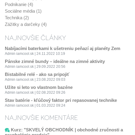
Podnikanie (4)
Sociálne média (1)
Technika (2)
Zážitky a darčeky (4)
NAJNOVŠIE ČLÁNKY
Nabíjacími baterkami k ušetreniu peňazí aj planéty Zem
Admin iamcool.sk | 24.11.2022 10:19
Pánske zimné bundy – ideálne na zimné aktivity
Admin iamcool.sk | 29.09.2022 20:56
Bistabilné relé - ako sa pripojiť
Admin iamcool.sk | 23.08.2022 09:03
Užite si leto vo vlastnom bazéne
Admin iamcool.sk | 02.08.2022 09:26
Stav batérie - kľúčový faktor pri repasovanej technike
Admin iamcool.sk | 01.03.2022 09:24
NAJNOVŠIE KOMENTÁRE
Kurz: "SKVELÝ OBCHODNÍK | obchodné zručnosti a
psychológia predaja"