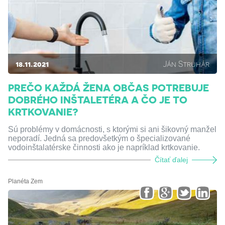
18.11.2021
Ján Struhár
PREČO KAŽDÁ ŽENA OBČAS POTREBUJE
DOBRÉHO INŠTALETÉRA A ČO JE TO
KRTKOVANIE?
Sú problémy v domácnosti, s ktorými si ani šikovný manžel
neporadí. Jedná sa predovšetkým o špecializované
vodoinštalatérske činnosti ako je napríklad krtkovanie.
Čítať ďalej
Planéta Zem