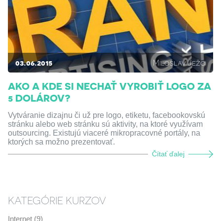
03.06.2015
Miloslav Ježo
AKO A KDE SI NECHAŤ VYROBIŤ LOGO ZA
5 DOLÁROV?
Vytváranie dizajnu či už pre logo, etiketu, facebookovskú
stránku alebo web stránku sú aktivity, na ktoré využívam
outsourcing. Existujú viaceré mikropracovné portály, na
ktorých sa možno prezentovať.
Čítať ďalej
KATEGÓRIE KURZOV
Internet (9)