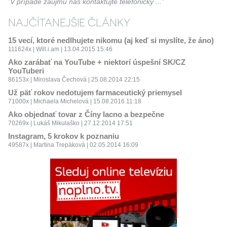
V prípade záujmu nás kontaktujte telefonicky ...
NAJČÍTANEJŠIE ČLÁNKY
15 vecí, ktoré nedlhujete nikomu (aj keď si myslíte, že áno)
111624x | Will.i.am | 13.04.2015 15:46
Ako zarábať na YouTube + niektorí úspešní SK/CZ
YouTuberi
86153x | Miroslava Čechová | 25.08.2014 22:15
Už päť rokov nedotujem farmaceutický priemysel
71000x | Michaela Michelová | 15.08.2016 11:18
Ako objednať tovar z Číny lacno a bezpečne
70269x | Lukáš Mikulaško | 27.12.2014 17:51
Instagram, 5 krokov k poznaniu
49587x | Martina Trepáková | 02.05.2014 16:09