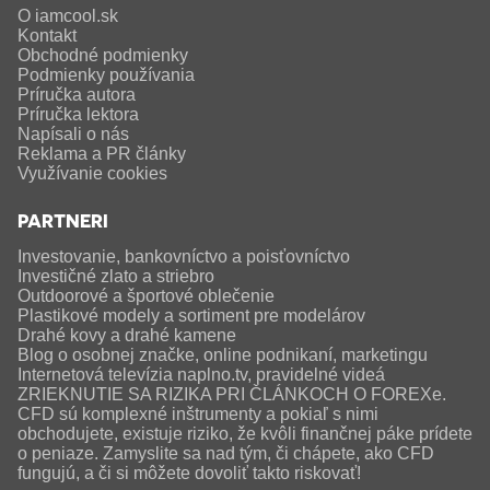
O iamcool.sk
Kontakt
Obchodné podmienky
Podmienky používania
Príručka autora
Príručka lektora
Napísali o nás
Reklama a PR články
Využívanie cookies
PARTNERI
Investovanie, bankovníctvo a poisťovníctvo
Investičné zlato a striebro
Outdoorové a športové oblečenie
Plastikové modely a sortiment pre modelárov
Drahé kovy a drahé kamene
Blog o osobnej značke, online podnikaní, marketingu
Internetová televízia naplno.tv, pravidelné videá
ZRIEKNUTIE SA RIZIKA PRI ČLÁNKOCH O FOREXe.
CFD sú komplexné inštrumenty a pokiaľ s nimi
obchodujete, existuje riziko, že kvôli finančnej páke prídete
o peniaze. Zamyslite sa nad tým, či chápete, ako CFD
fungujú, a či si môžete dovoliť takto riskovať!