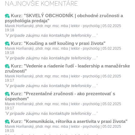
NAJNOVŠIE KOMENTÁRE
Kurz: "SKVELÝ OBCHODNÍK | obchodné zručnosti a
psychológia predaja"
Marek Horňanský, phdr. mgr. msc. mba | lektor - psychológ | 05.02.2025
19:18
V prípade záujmu nás kontaktujte telefonicky ...
Kurz: "Koučing a self koučing v praxi života"
Marek Horňanský, phdr. mgr. msc. mba | lektor - psychológ | 05.02.2025
19:18
V prípade záujmu nás kontaktujte telefonicky ...
Kurz: "Vedenie a riadenie ľudí - leadership a manažérske
zručnosti"
Marek Horňanský, phdr. mgr. msc. mba | lektor - psychológ | 05.02.2025
19:17
V prípade záujmu nás kontaktujte telefonicky ...
Kurz: "Prezentačné zručnosti - ako prezentovať s
úspechom"
Marek Horňanský, phdr. mgr. msc. mba | lektor - psychológ | 05.02.2025
19:17
V prípade záujmu nás kontaktujte telefonicky ...
Kurz: "Komunikácia, rétorika a asertivita v praxi života"
Marek Horňanský, phdr. mgr. msc. mba | lektor - psychológ | 05.02.2025
19:15