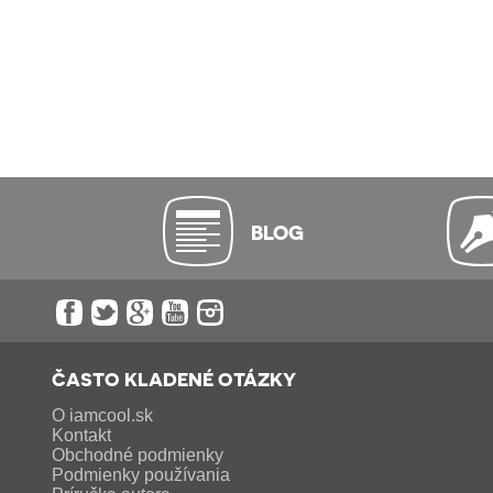
BLOG
ČASTO KLADENÉ OTÁZKY
O iamcool.sk
Kontakt
Obchodné podmienky
Podmienky používania