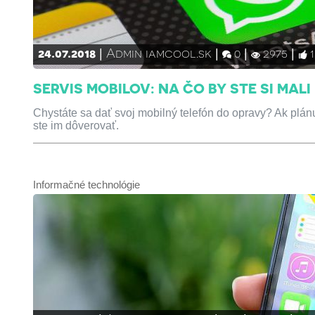
24.07.2018
Admin iamcool.sk
0
2975
1
SERVIS MOBILOV: NA ČO BY STE SI MAL
Chystáte sa dať svoj mobilný telefón do opravy? Ak plánu
ste im dôverovať.
Informačné technológie