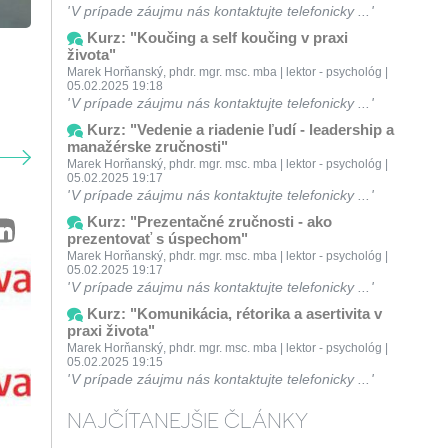
V prípade záujmu nás kontaktujte telefonicky ...
Kurz: "Koučing a self koučing v praxi
života"
Marek Horňanský, phdr. mgr. msc. mba | lektor - psychológ |
05.02.2025 19:18
V prípade záujmu nás kontaktujte telefonicky ...
Kurz: "Vedenie a riadenie ľudí - leadership a
manažérske zručnosti"
Marek Horňanský, phdr. mgr. msc. mba | lektor - psychológ |
05.02.2025 19:17
V prípade záujmu nás kontaktujte telefonicky ...
Kurz: "Prezentačné zručnosti - ako
prezentovať s úspechom"
Marek Horňanský, phdr. mgr. msc. mba | lektor - psychológ |
05.02.2025 19:17
V prípade záujmu nás kontaktujte telefonicky ...
Kurz: "Komunikácia, rétorika a asertivita v
praxi života"
Marek Horňanský, phdr. mgr. msc. mba | lektor - psychológ |
05.02.2025 19:15
V prípade záujmu nás kontaktujte telefonicky ...
NAJČÍTANEJŠIE ČLÁNKY