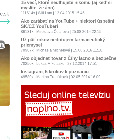
15 vecí, ktoré nedlhujete nikomu (aj keď si
myslíte, že áno)
111614x | Will.i.am | 13.04.2015 15:46
de.sk
Ako zarábať na YouTube + niektorí úspešní
SK/CZ YouTuberi
86131x | Miroslava Čechová | 25.08.2014 22:15
Už päť rokov nedotujem farmaceutický
priemysel
70987x | Michaela Michelová | 15.08.2016 11:18
Ako objednať tovar z Číny lacno a bezpečne
70250x | Lukáš Mikulaško | 27.12.2014 17:51
Instagram, 5 krokov k poznaniu
49580x | Martina Trepáková | 02.05.2014 16:09