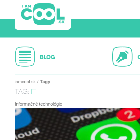
BLOG
iamcool.sk
Tagy
TAG:
IT
Informačné technológie