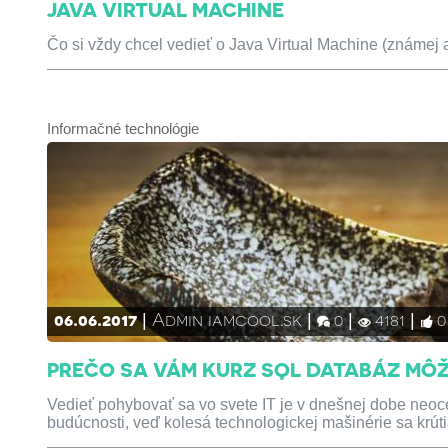
JAVA VIRTUAL MACHINE
Čo si vždy chcel vedieť o Java Virtual Machine (známej 
Informačné technológie
06.06.2017
Admin iamcool.sk
0
4181
0
PREČO SA VÁM KURZ SQL DATABÁZ MÔŽ
Vedieť pohybovať sa vo svete IT je v dnešnej dobe neoce
budúcnosti, veď kolesá technologickej mašinérie sa krút