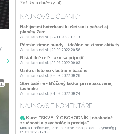
Zážitky a darčeky (4)
NAJNOVŠIE ČLÁNKY
Nabíjacími baterkami k ušetreniu peňazí aj
planéty Zem
Admin iamcool.sk | 24.11.2022 10:19
Pánske zimné bundy – ideálne na zimné aktivity
y
Admin iamcool.sk | 29.09.2022 20:56
Bistabilné relé - ako sa pripojiť
Admin iamcool.sk | 23.08.2022 09:03
Užite si leto vo vlastnom bazéne
Admin iamcool.sk | 02.08.2022 09:26
Stav batérie - kľúčový faktor pri repasovanej
technike
Admin iamcool.sk | 01.03.2022 09:24
NAJNOVŠIE KOMENTÁRE
Kurz: "SKVELÝ OBCHODNÍK | obchodné
zručnosti a psychológia predaja"
Marek Horňanský, phdr. mgr. msc. mba | lektor - psychológ |
05.02.2025 19:18