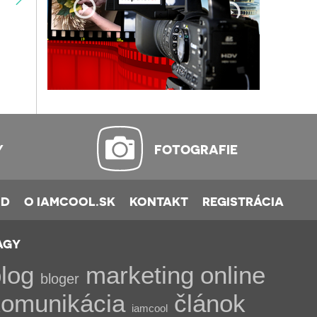
Y
FOTOGRAFIE
OD
O IAMCOOL.SK
KONTAKT
REGISTRÁCIA
AGY
log
marketing
online
bloger
komunikácia
článok
iamcool