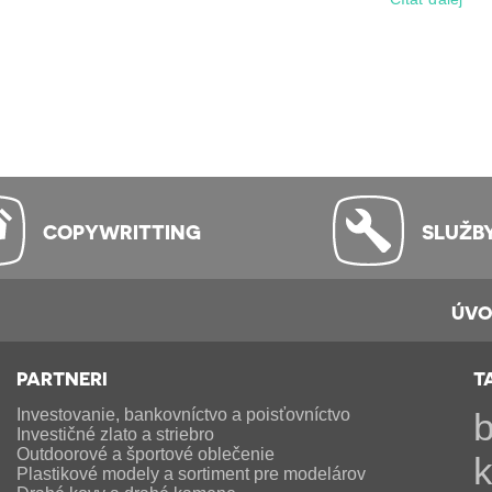
COPYWRITTING
SLUŽB
ÚV
PARTNERI
T
Investovanie, bankovníctvo a poisťovníctvo
b
Investičné zlato a striebro
Outdoorové a športové oblečenie
Plastikové modely a sortiment pre modelárov