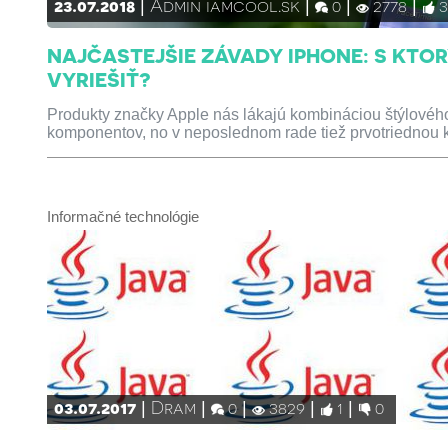
23.07.2018
Admin iamcool.sk
0
2778
NAJČASTEJŠIE ZÁVADY IPHONE: S KTO
VYRIEŠIŤ?
Produkty značky Apple nás lákajú kombináciou štýlového
komponentov, no v neposlednom rade tiež prvotriednou k
Informačné technológie
03.07.2017
Dram
0
3829
1
0