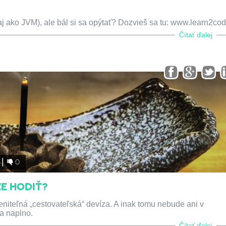
aj ako JVM), ale bál si sa opýtať? Dozvieš sa tu: www.learn2co
Čítať ďalej
0
E HODIŤ?
niteľná „cestovateľská“ devíza. A inak tomu nebude ani v
ia naplno.
Čítať ďalej