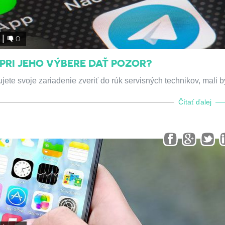
0
I PRI JEHO VÝBERE DAŤ POZOR?
jete svoje zariadenie zveriť do rúk servisných technikov, mali b
Čítať ďalej