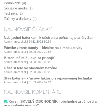
Podnikanie (4)
Sociálne média (1)
Technika (2)
Zážitky a darčeky (4)
NAJNOVŠIE ČLÁNKY
Nabíjacími baterkami k ušetreniu peňazí aj planéty Zem
Admin iamcool.sk | 24.11.2022 10:19
Pánske zimné bundy – ideálne na zimné aktivity
Admin iamcool.sk | 29.09.2022 20:56
Bistabilné relé - ako sa pripojiť
Admin iamcool.sk | 23.08.2022 09:03
Užite si leto vo vlastnom bazéne
Admin iamcool.sk | 02.08.2022 09:26
Stav batérie - kľúčový faktor pri repasovanej technike
Admin iamcool.sk | 01.03.2022 09:24
NAJNOVŠIE KOMENTÁRE
Kurz: "SKVELÝ OBCHODNÍK | obchodné zručnosti a
psychológia predaja"