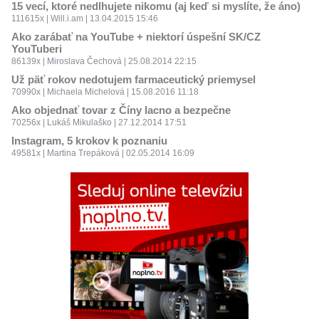
15 vecí, ktoré nedlhujete nikomu (aj keď si myslíte, že áno)
111615x | Will.i.am | 13.04.2015 15:46
Ako zarábať na YouTube + niektorí úspešní SK/CZ
YouTuberi
86139x | Miroslava Čechová | 25.08.2014 22:15
Už päť rokov nedotujem farmaceutický priemysel
70990x | Michaela Michelová | 15.08.2016 11:18
Ako objednať tovar z Číny lacno a bezpečne
70256x | Lukáš Mikulaško | 27.12.2014 17:51
Instagram, 5 krokov k poznaniu
49581x | Martina Trepáková | 02.05.2014 16:09