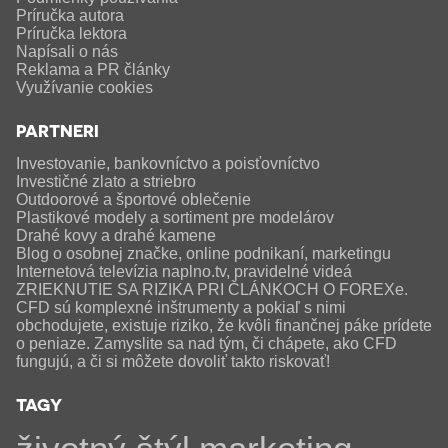
Príručka autora
Príručka lektora
Napísali o nás
Reklama a PR články
Využívanie cookies
PARTNERI
Investovanie, bankovníctvo a poisťovníctvo
Investičné zlato a striebro
Outdoorové a športové oblečenie
Plastikové modely a sortiment pre modelárov
Drahé kovy a drahé kamene
Blog o osobnej značke, online podnikaní, marketingu
Internetová televízia naplno.tv, pravidelné videá
ZRIEKNUTIE SA RIZIKA PRI ČLÁNKOCH O FOREXe.
CFD sú komplexné inštrumenty a pokiaľ s nimi
obchodujete, existuje riziko, že kvôli finančnej páke prídete
o peniaze. Zamyslite sa nad tým, či chápete, ako CFD
fungujú, a či si môžete dovoliť takto riskovať!
TAGY