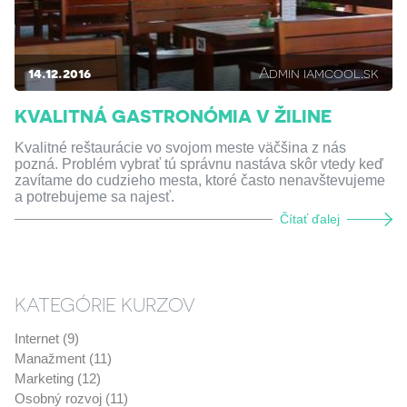
14.12.2016
Admin iamcool.sk
KVALITNÁ GASTRONÓMIA V ŽILINE
Kvalitné reštaurácie vo svojom meste väčšina z nás
pozná. Problém vybrať tú správnu nastáva skôr vtedy keď
zavítame do cudzieho mesta, ktoré často nenavštevujeme
a potrebujeme sa najesť.
Čítať ďalej
KATEGÓRIE KURZOV
Internet (9)
Manažment (11)
Marketing (12)
Osobný rozvoj (11)