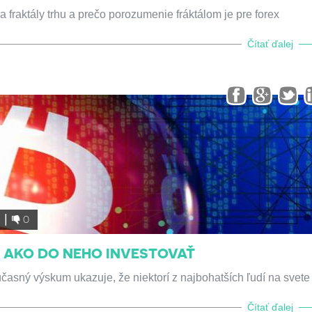
a fraktály trhu a prečo porozumenie fráktálom je pre forex
Čítať ďalej
6
0
& AKO DO NEHO INVESTOVAŤ
účasný výskum ukazuje, že niektorí z najbohatších ľudí na svete
Čítať ďalej