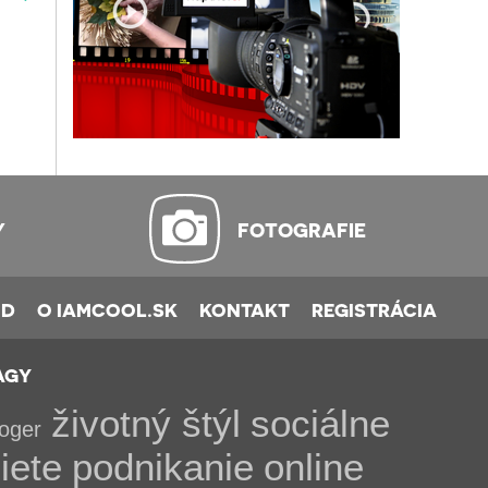
Y
FOTOGRAFIE
OD
O IAMCOOL.SK
KONTAKT
REGISTRÁCIA
AGY
životný štýl
sociálne
loger
iete
podnikanie
online