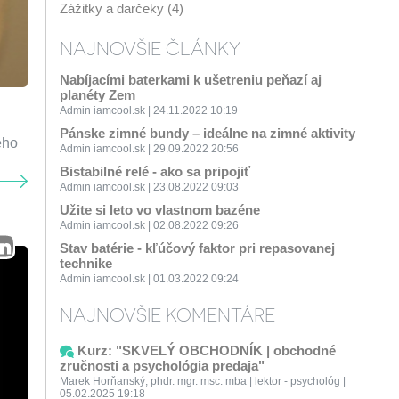
Zážitky a darčeky (4)
NAJNOVŠIE ČLÁNKY
Nabíjacími baterkami k ušetreniu peňazí aj
planéty Zem
Admin iamcool.sk | 24.11.2022 10:19
Pánske zimné bundy – ideálne na zimné aktivity
ého
Admin iamcool.sk | 29.09.2022 20:56
Bistabilné relé - ako sa pripojiť
Admin iamcool.sk | 23.08.2022 09:03
Užite si leto vo vlastnom bazéne
Admin iamcool.sk | 02.08.2022 09:26
Stav batérie - kľúčový faktor pri repasovanej
technike
Admin iamcool.sk | 01.03.2022 09:24
NAJNOVŠIE KOMENTÁRE
Kurz: "SKVELÝ OBCHODNÍK | obchodné
zručnosti a psychológia predaja"
Marek Horňanský, phdr. mgr. msc. mba | lektor - psychológ |
05.02.2025 19:18