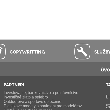
COPYWRITTING
SLUŽB
ÚV
PARTNERI
T
Investovanie, bankovníctvo a poisťovníctvo
b
Investičné zlato a striebro
Outdoorové a športové oblečenie
s
Plastikové modely a sortiment pre modelárov