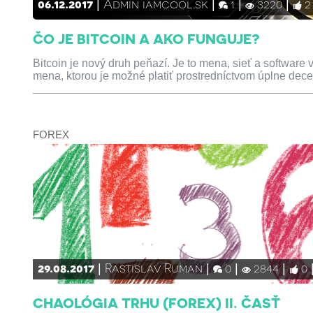
06.12.2017
Admin iamcool.sk
1
3220
2
ČO JE BITCOIN A AKO FUNGUJE?
Bitcoin je nový druh peňazí. Je to mena, sieť a software
mena, ktorou je možné platiť prostredníctvom úplne dece
FOREX
29.08.2017
Rastislav Ruman
0
2844
0
CHAOLÓGIA TRHU (FOREX) II. ČASŤ