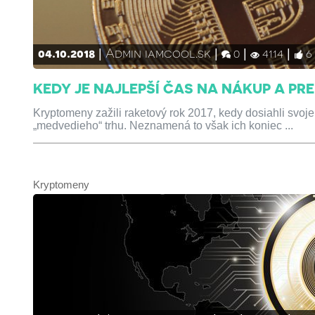
04.10.2018
Admin iamcool.sk
0
4114
6
KEDY JE NAJLEPŠÍ ČAS NA NÁKUP A PR
Kryptomeny zažili raketový rok 2017, kedy dosiahli svoj
„medvedieho“ trhu. Neznamená to však ich koniec ...
Kryptomeny