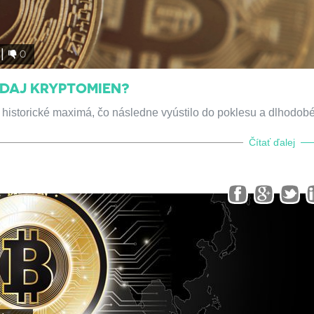
0
EDAJ KRYPTOMIEN?
e historické maximá, čo následne vyústilo do poklesu a dlhodob
Čítať ďalej