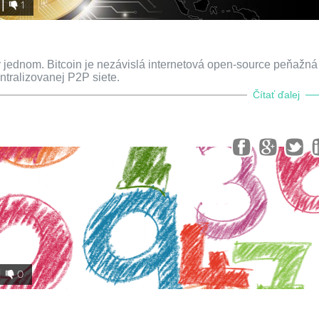
1
 v jednom. Bitcoin je nezávislá internetová open-source peňažná
ntralizovanej P2P siete.
Čítať ďalej
0