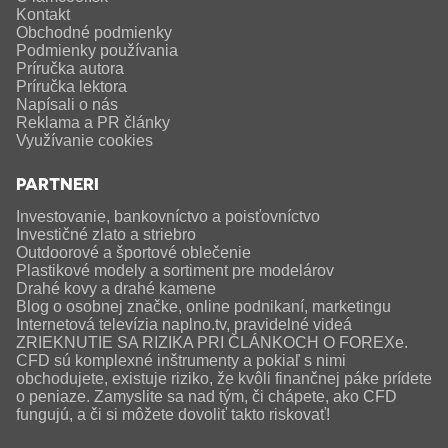
Kontakt
Obchodné podmienky
Podmienky používania
Príručka autora
Príručka lektora
Napísali o nás
Reklama a PR články
Využívanie cookies
PARTNERI
Investovanie, bankovníctvo a poisťovníctvo
Investičné zlato a striebro
Outdoorové a športové oblečenie
Plastikové modely a sortiment pre modelárov
Drahé kovy a drahé kamene
Blog o osobnej značke, online podnikaní, marketingu
Internetová televízia naplno.tv, pravidelné videá
ZRIEKNUTIE SA RIZIKA PRI ČLÁNKOCH O FOREXe.
CFD sú komplexné inštrumenty a pokiaľ s nimi
obchodujete, existuje riziko, že kvôli finančnej páke prídete
o peniaze. Zamyslite sa nad tým, či chápete, ako CFD
fungujú, a či si môžete dovoliť takto riskovať!