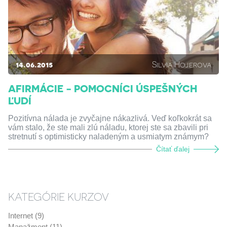
14.06.2015
Silvia Hojerova
AFIRMÁCIE - POMOCNÍCI ÚSPEŠNÝCH
ĽUDÍ
Pozitívna nálada je zvyčajne nákazlivá. Veď koľkokrát sa
vám stalo, že ste mali zlú náladu, ktorej ste sa zbavili pri
stretnutí s optimisticky naladeným a usmiatym známym?
Čítať ďalej
KATEGÓRIE KURZOV
Internet (9)
Manažment (11)