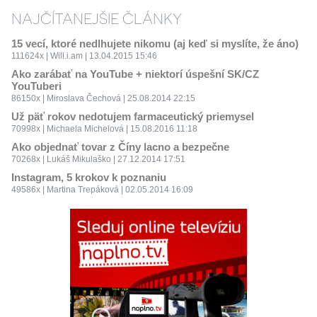
NAJČÍTANEJŠIE ČLÁNKY
15 vecí, ktoré nedlhujete nikomu (aj keď si myslíte, že áno)
111624x | Will.i.am | 13.04.2015 15:46
Ako zarábať na YouTube + niektorí úspešní SK/CZ
YouTuberi
86150x | Miroslava Čechová | 25.08.2014 22:15
Už päť rokov nedotujem farmaceutický priemysel
70998x | Michaela Michelová | 15.08.2016 11:18
Ako objednať tovar z Číny lacno a bezpečne
70268x | Lukáš Mikulaško | 27.12.2014 17:51
Instagram, 5 krokov k poznaniu
49586x | Martina Trepáková | 02.05.2014 16:09