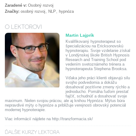
Zaradené v:
Osobný rozvoj
Značky:
osobný rozvoj
NLP
hypnóza
O LEKTOROVI
Martin Lajprík
Kvalifikovaný hypnoterapeut so
špecializáciou na Ericksonovskú
hypnoterapiu. Svoje vzdelanie získal
v Londýnskej škole British Hypnosis
Research and Training School pod
vedením svetoznámeho trénera a
hypnoterapeuta Stephena Brooksa.
Vďaka jeho práci klienti objavujú silu
svojho podvedomia a dokážu
dosahovať pozitívne zmeny rýchlo a
jednoducho. Pomáha ľuďom prestať
fajčiť, schudnúť a dosahovať svoje
maximum. Nielen svojou prácou, ale aj knihou Hypnóza: Mýtus búra
nepravdivé mýty o hypnóze a približuje verejnosti obrovský potenciál
modernej hypnoterapie.
Viac informácií nájdete na http://tranzformacia.sk/
ĎALŠIE KURZY LEKTORA