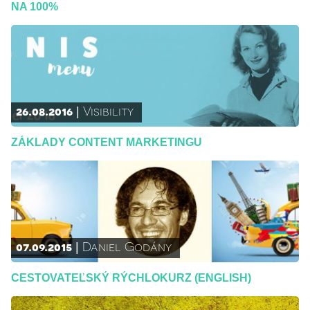
NA 100%
26.08.2016
Visibility
ZÁKLADY CONTENT MARKETINGU
07.09.2015
Daniel Godány
CESTOVATEĽSKÝ RÝCHLOKURZ (ENGLISH)