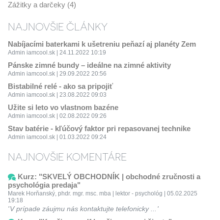
Zážitky a darčeky (4)
NAJNOVŠIE ČLÁNKY
Nabíjacími baterkami k ušetreniu peňazí aj planéty Zem
Admin iamcool.sk | 24.11.2022 10:19
Pánske zimné bundy – ideálne na zimné aktivity
Admin iamcool.sk | 29.09.2022 20:56
Bistabilné relé - ako sa pripojiť
Admin iamcool.sk | 23.08.2022 09:03
Užite si leto vo vlastnom bazéne
Admin iamcool.sk | 02.08.2022 09:26
Stav batérie - kľúčový faktor pri repasovanej technike
Admin iamcool.sk | 01.03.2022 09:24
NAJNOVŠIE KOMENTÁRE
Kurz: "SKVELÝ OBCHODNÍK | obchodné zručnosti a
psychológia predaja"
Marek Horňanský, phdr. mgr. msc. mba | lektor - psychológ | 05.02.2025
19:18
V prípade záujmu nás kontaktujte telefonicky ...