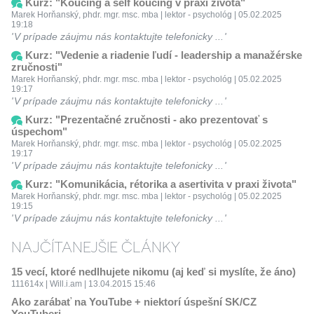
Kurz: "Koučing a self koučing v praxi života"
Marek Horňanský, phdr. mgr. msc. mba | lektor - psychológ | 05.02.2025
19:18
V prípade záujmu nás kontaktujte telefonicky ...
Kurz: "Vedenie a riadenie ľudí - leadership a manažérske
zručnosti"
Marek Horňanský, phdr. mgr. msc. mba | lektor - psychológ | 05.02.2025
19:17
V prípade záujmu nás kontaktujte telefonicky ...
Kurz: "Prezentačné zručnosti - ako prezentovať s
úspechom"
Marek Horňanský, phdr. mgr. msc. mba | lektor - psychológ | 05.02.2025
19:17
V prípade záujmu nás kontaktujte telefonicky ...
Kurz: "Komunikácia, rétorika a asertivita v praxi života"
Marek Horňanský, phdr. mgr. msc. mba | lektor - psychológ | 05.02.2025
19:15
V prípade záujmu nás kontaktujte telefonicky ...
NAJČÍTANEJŠIE ČLÁNKY
15 vecí, ktoré nedlhujete nikomu (aj keď si myslíte, že áno)
111614x | Will.i.am | 13.04.2015 15:46
Ako zarábať na YouTube + niektorí úspešní SK/CZ
YouTuberi