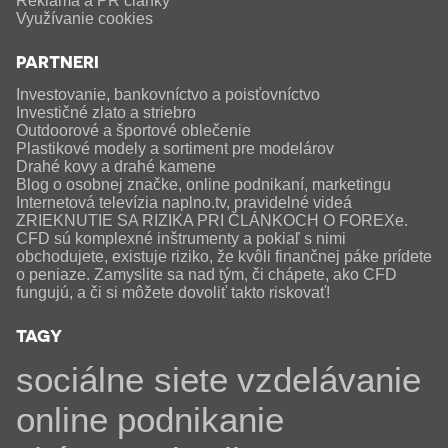
Reklama a PR články
Využívanie cookies
PARTNERI
Investovanie, bankovníctvo a poisťovníctvo
Investičné zlato a striebro
Outdoorové a športové oblečenie
Plastikové modely a sortiment pre modelárov
Drahé kovy a drahé kamene
Blog o osobnej značke, online podnikaní, marketingu
Internetová televízia naplno.tv, pravidelné videá
ZRIEKNUTIE SA RIZIKA PRI ČLÁNKOCH O FOREXe.
CFD sú komplexné inštrumenty a pokiaľ s nimi
obchodujete, existuje riziko, že kvôli finančnej páke prídete
o peniaze. Zamyslite sa nad tým, či chápete, ako CFD
fungujú, a či si môžete dovoliť takto riskovať!
TAGY
sociálne siete
vzdelávanie
online
podnikanie