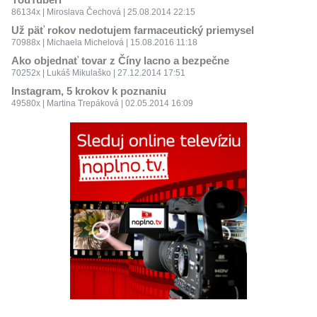
86134x | Miroslava Čechová | 25.08.2014 22:15
Už päť rokov nedotujem farmaceutický priemysel
70988x | Michaela Michelová | 15.08.2016 11:18
Ako objednať tovar z Číny lacno a bezpečne
70252x | Lukáš Mikulaško | 27.12.2014 17:51
Instagram, 5 krokov k poznaniu
49580x | Martina Trepáková | 02.05.2014 16:09