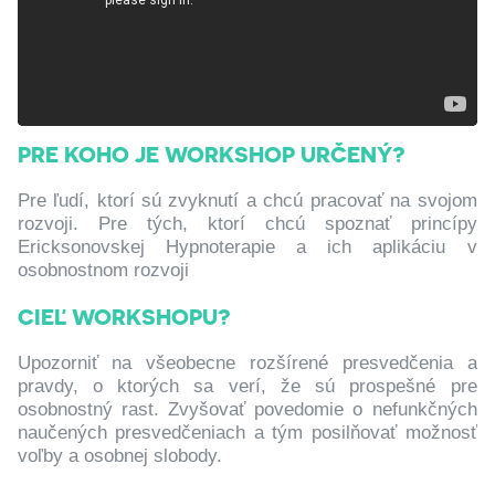
PRE KOHO JE WORKSHOP URČENÝ?
Pre ľudí, ktorí sú zvyknutí a chcú pracovať na svojom
rozvoji. Pre tých, ktorí chcú spoznať princípy
Ericksonovskej Hypnoterapie a ich aplikáciu v
osobnostnom rozvoji
CIEĽ WORKSHOPU?
Upozorniť na všeobecne rozšírené presvedčenia a
pravdy, o ktorých sa verí, že sú prospešné pre
osobnostný rast. Zvyšovať povedomie o nefunkčných
naučených presvedčeniach a tým posilňovať možnosť
voľby a osobnej slobody.