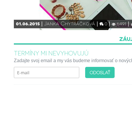
01.06.2015
Janka Chytráčková
0
6491
ZÁU
TERMÍNY MI NEVYHOVUJÚ
Zadajte svoj email a my vás budeme informovať o nových 
ODOSLAŤ