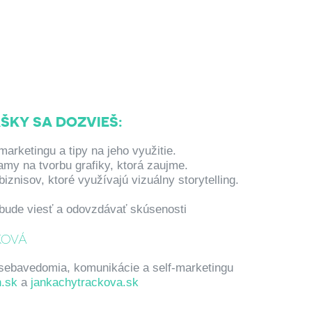
ŠKY SA DOZVIEŠ:
arketingu a tipy na jeho využitie.
my na tvorbu grafiky, ktorá zaujme.
znisov, ktoré využívajú vizuálny storytelling.
bude viesť a odovzdávať skúsenosti
KOVÁ
 sebavedomia, komunikácie a self-marketingu
h.sk
a
jankachytrackova.sk