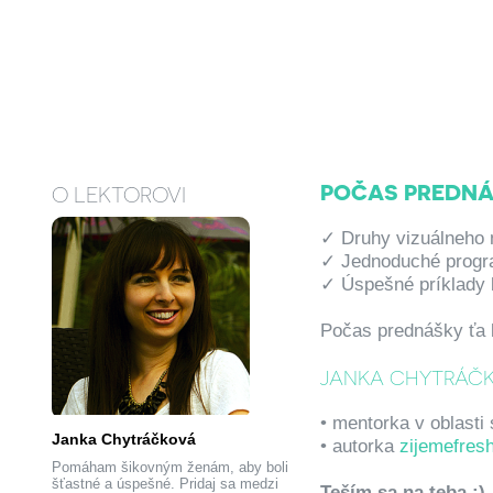
POČAS PREDNÁ
O LEKTOROVI
✓ Druhy vizuálneho m
✓ Jednoduché progra
✓ Úspešné príklady bi
Počas prednášky ťa 
JANKA CHYTRÁČ
• mentorka v oblasti
Janka Chytráčková
• autorka
zijemefres
Pomáham šikovným ženám, aby boli
šťastné a úspešné. Pridaj sa medzi
Teším sa na teba :)