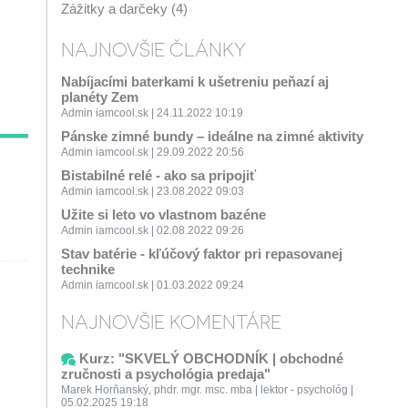
Zážitky a darčeky (4)
NAJNOVŠIE ČLÁNKY
Nabíjacími baterkami k ušetreniu peňazí aj
planéty Zem
Admin iamcool.sk | 24.11.2022 10:19
Pánske zimné bundy – ideálne na zimné aktivity
Admin iamcool.sk | 29.09.2022 20:56
Bistabilné relé - ako sa pripojiť
Admin iamcool.sk | 23.08.2022 09:03
Užite si leto vo vlastnom bazéne
Admin iamcool.sk | 02.08.2022 09:26
Stav batérie - kľúčový faktor pri repasovanej
technike
Admin iamcool.sk | 01.03.2022 09:24
NAJNOVŠIE KOMENTÁRE
Kurz: "SKVELÝ OBCHODNÍK | obchodné
zručnosti a psychológia predaja"
Marek Horňanský, phdr. mgr. msc. mba | lektor - psychológ |
05.02.2025 19:18