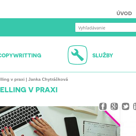
ÚVOD
COPYWRITTING
SLUŽBY
lling v praxi | Janka Chytráčková
ELLING V PRAXI