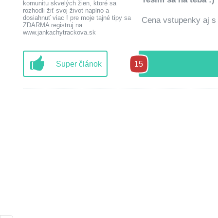
komunitu skvelých žien, ktoré sa
rozhodli žiť svoj život naplno a
dosiahnuť viac ! pre moje tajné tipy sa
Cena vstupenky aj s 
ZDARMA registruj na
www.jankachytrackova.sk
Super článok
15