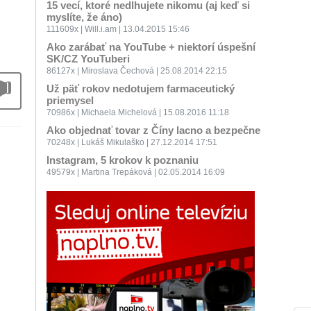
15 vecí, ktoré nedlhujete nikomu (aj keď si
myslíte, že áno)
111609x | Will.i.am | 13.04.2015 15:46
Ako zarábať na YouTube + niektorí úspešní
SK/CZ YouTuberi
86127x | Miroslava Čechová | 25.08.2014 22:15
Už päť rokov nedotujem farmaceutický
priemysel
70986x | Michaela Michelová | 15.08.2016 11:18
Ako objednať tovar z Číny lacno a bezpečne
70248x | Lukáš Mikulaško | 27.12.2014 17:51
Instagram, 5 krokov k poznaniu
49579x | Martina Trepáková | 02.05.2014 16:09