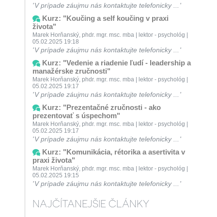
V prípade záujmu nás kontaktujte telefonicky ...
Kurz: "Koučing a self koučing v praxi
života"
Marek Horňanský, phdr. mgr. msc. mba | lektor - psychológ |
05.02.2025 19:18
V prípade záujmu nás kontaktujte telefonicky ...
Kurz: "Vedenie a riadenie ľudí - leadership a
manažérske zručnosti"
Marek Horňanský, phdr. mgr. msc. mba | lektor - psychológ |
05.02.2025 19:17
V prípade záujmu nás kontaktujte telefonicky ...
Kurz: "Prezentačné zručnosti - ako
prezentovať s úspechom"
Marek Horňanský, phdr. mgr. msc. mba | lektor - psychológ |
05.02.2025 19:17
V prípade záujmu nás kontaktujte telefonicky ...
Kurz: "Komunikácia, rétorika a asertivita v
praxi života"
Marek Horňanský, phdr. mgr. msc. mba | lektor - psychológ |
05.02.2025 19:15
V prípade záujmu nás kontaktujte telefonicky ...
NAJČÍTANEJŠIE ČLÁNKY