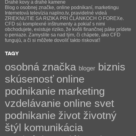
Drahé kovy a drahé kamene
Blog o osobnej značke, online podnikaní, marketingu
Internetová televízia naplno.tv, pravidelné videá
ZRIEKNUTIE SA RIZIKA PRI ČLÁNKOCH O FOREXe.
CFD sú komplexné inštrumenty a pokiaľ s nimi
obchodujete, existuje riziko, že kvôli finančnej páke prídete
o peniaze. Zamyslite sa nad tým, či chápete, ako CFD
fungujú, a či si môžete dovoliť takto riskovať!
TAGY
osobná značka
biznis
bloger
skúsenosť
online
podnikanie
marketing
vzdelávanie
online svet
podnikanie
život
životný
štýl
komunikácia