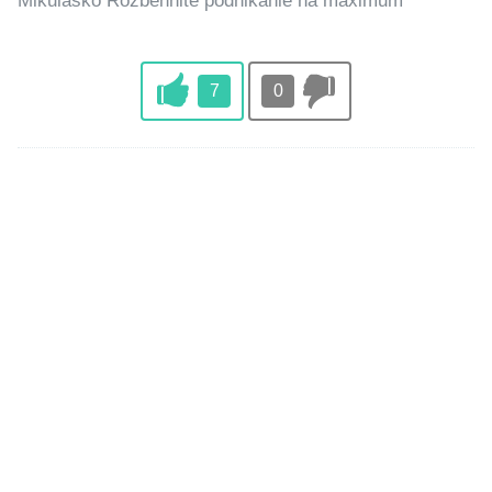
Mikulasko Rozbehnite podnikanie na maximum
7
0