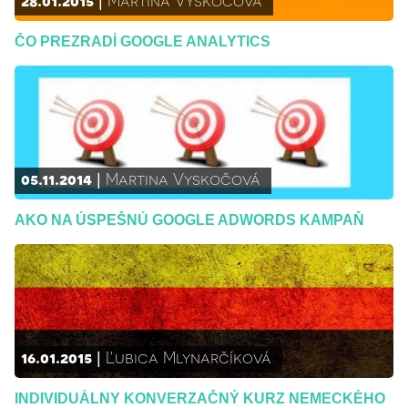
ČO PREZRADÍ GOOGLE ANALYTICS
05.11.2014
Martina Vyskočová
AKO NA ÚSPEŠNÚ GOOGLE ADWORDS KAMPAŇ
16.01.2015
Ľubica Mlynarčíková
INDIVIDUÁLNY KONVERZAČNÝ KURZ NEMECKÉHO