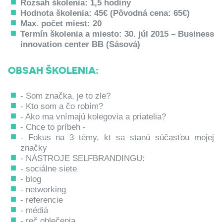
Rozsah školenia: 1,5 hodiny
Hodnota školenia: 45€ (Pôvodná cena: 65€)
Max. počet miest: 20
Termín školenia a miesto: 30. júl 2015 – Business
innovation center BB (Sásová)
OBSAH ŠKOLENIA:
- Som značka, je to zle?
- Kto som a čo robím?
- Ako ma vnímajú kolegovia a priatelia?
- Chce to príbeh -
- Fokus na 3 témy, kt sa stanú súčasťou mojej
značky
- NÁSTROJE SELFBRANDINGU:
- sociálne siete
- blog
- networking
- referencie
- médiá
- reč oblečenia