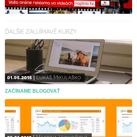
ĎALŠIE ZAUJÍMAVÉ KURZY
01.05.2015
Lukáš Mikulaško
ZAČÍNAME BLOGOVAŤ
28.01.2015
Martina Vyskočová