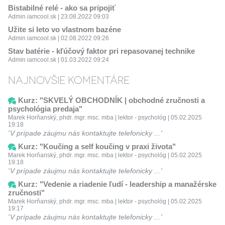
Bistabilné relé - ako sa pripojiť
Admin iamcool.sk | 23.08.2022 09:03
Užite si leto vo vlastnom bazéne
Admin iamcool.sk | 02.08.2022 09:26
Stav batérie - kľúčový faktor pri repasovanej technike
Admin iamcool.sk | 01.03.2022 09:24
NAJNOVŠIE KOMENTÁRE
Kurz: "SKVELÝ OBCHODNÍK | obchodné zručnosti a
psychológia predaja"
Marek Horňanský, phdr. mgr. msc. mba | lektor - psychológ | 05.02.2025
19:18
V prípade záujmu nás kontaktujte telefonicky ...
Kurz: "Koučing a self koučing v praxi života"
Marek Horňanský, phdr. mgr. msc. mba | lektor - psychológ | 05.02.2025
19:18
V prípade záujmu nás kontaktujte telefonicky ...
Kurz: "Vedenie a riadenie ľudí - leadership a manažérske
zručnosti"
Marek Horňanský, phdr. mgr. msc. mba | lektor - psychológ | 05.02.2025
19:17
V prípade záujmu nás kontaktujte telefonicky ...