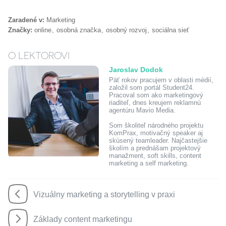
Zaradené v:
Marketing
Značky:
online
osobná značka
osobný rozvoj
sociálna sieť
O LEKTOROVI
Jaroslav Dodok
Päť rokov pracujem v oblasti médií,
založil som portál Student24.
Pracoval som ako marketingový
riaditeľ, dnes kreujem reklamnú
agentúru Mavio Media.
Som školiteľ národného projektu
KomPrax, motivačný speaker aj
skúsený teamleader. Najčastejšie
školím a prednášam projektový
manažment, soft skills, content
marketing a self marketing.
Vizuálny marketing a storytelling v praxi
Základy content marketingu