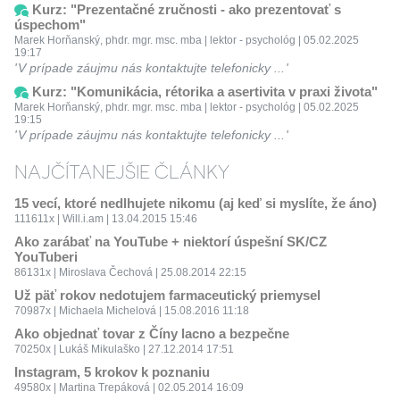
Kurz: "Prezentačné zručnosti - ako prezentovať s
úspechom"
Marek Horňanský, phdr. mgr. msc. mba | lektor - psychológ | 05.02.2025
19:17
V prípade záujmu nás kontaktujte telefonicky ...
Kurz: "Komunikácia, rétorika a asertivita v praxi života"
Marek Horňanský, phdr. mgr. msc. mba | lektor - psychológ | 05.02.2025
19:15
V prípade záujmu nás kontaktujte telefonicky ...
NAJČÍTANEJŠIE ČLÁNKY
15 vecí, ktoré nedlhujete nikomu (aj keď si myslíte, že áno)
111611x | Will.i.am | 13.04.2015 15:46
Ako zarábať na YouTube + niektorí úspešní SK/CZ
YouTuberi
86131x | Miroslava Čechová | 25.08.2014 22:15
Už päť rokov nedotujem farmaceutický priemysel
70987x | Michaela Michelová | 15.08.2016 11:18
Ako objednať tovar z Číny lacno a bezpečne
70250x | Lukáš Mikulaško | 27.12.2014 17:51
Instagram, 5 krokov k poznaniu
49580x | Martina Trepáková | 02.05.2014 16:09