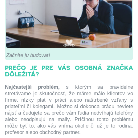
Začnite ju budovať!
PREČO JE PRE VÁS OSOBNÁ ZNAČKA
DÔLEŽITÁ?
Najčastejší problém,
s ktorým sa pravidelne
stretávame je skutočnosť, že máme málo klientov vo
firme, nízky plat v práci alebo naštrbené vzťahy s
priateľmi či kolegami. Možno si dokonca prácu neviete
nájsť a čudujete sa prečo vám ľudia nedvíhajú telefóny
alebo neodpisujú na maily. Príčinou tohto problému
môže byť to, ako vás vníma okolie či už je to rodina,
profesor alebo obchodný partner.