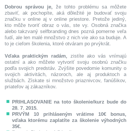
Dobrou správou je,
že tohto problému sa môžete
zbaviť, ak pochopíte, aká dôležité je budovať svoju
značku v online aj v online priestore. Pretože jediný,
kto môže tvoriť obraz o vás, ste vy. Osobná značka
alebo takzvaný selfbranding dnes pozná pomerne veľa
ľudí, ale len malé množstvo z nich vie ako sa buduje. A
to je cieľom školenia, ktoré otváram po prvýkrát.
Vďaka praktickým radám,
zistíte ako vás vnímajú
ostatní a ako môžete vytvoriť svoju osobnú značku
podľa svojich predstáv. Zvýšite povedomie komunity o
svojich aktivitách, názoroch, ale aj produktoch a
službách. Získate si množstvo priaznivcov, fanúšikov,
priateľov aj zákazníkov.
PRIHLASOVANIE na toto školenie/kurz bude do
28. 7. 2015.
PRVÝM 10 prihláseným vrátime 10€ bonus,
vďaka ktorému zaplatíte za školenie výhodných
35€.