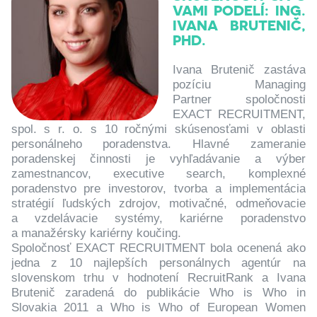
VAMI PODELÍ: ING.
IVANA BRUTENIČ,
PHD.
Ivana Brutenič zastáva
pozíciu Managing
Partner spoločnosti
EXACT RECRUITMENT,
spol. s r. o. s 10 ročnými skúsenosťami v oblasti
personálneho poradenstva. Hlavné zameranie
poradenskej činnosti je vyhľadávanie a výber
zamestnancov, executive search, komplexné
poradenstvo pre investorov, tvorba a implementácia
stratégií ľudských zdrojov, motivačné, odmeňovacie
a vzdelávacie systémy, kariérne poradenstvo
a manažérsky kariérny koučing.
Spoločnosť EXACT RECRUITMENT bola ocenená ako
jedna z 10 najlepších personálnych agentúr na
slovenskom trhu v hodnotení RecruitRank a Ivana
Brutenič zaradená do publikácie Who is Who in
Slovakia 2011 a Who is Who of European Women