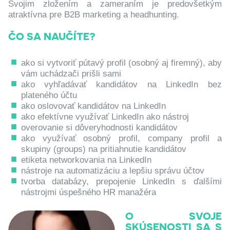
Svojim zložením a zameraním je predovšetkým
atraktívna pre B2B marketing a headhunting.
ČO SA NAUČÍTE?
ako si vytvoriť pútavý profil (osobný aj firemný), aby
vám uchádzači prišli sami
ako vyhľadávať kandidátov na LinkedIn bez
plateného účtu
ako oslovovať kandidátov na LinkedIn
ako efektívne využívať LinkedIn ako nástroj
overovanie si dôveryhodnosti kandidátov
ako využívať osobný profil, company profil a
skupiny (groups) na pritiahnutie kandidátov
etiketa networkovania na LinkedIn
nástroje na automatizáciu a lepšiu správu účtov
tvorba databázy, prepojenie LinkedIn s ďalšími
nástrojmi úspešného HR manažéra
O SVOJE
SKÚSENOSTI SA S