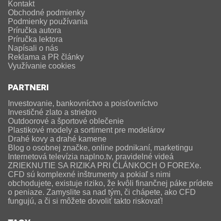
Kontakt
Obchodné podmienky
Podmienky používania
Príručka autora
Príručka lektora
Napísali o nás
Reklama a PR články
Využívanie cookies
PARTNERI
Investovanie, bankovníctvo a poisťovníctvo
Investičné zlato a striebro
Outdoorové a športové oblečenie
Plastikové modely a sortiment pre modelárov
Drahé kovy a drahé kamene
Blog o osobnej značke, online podnikaní, marketingu
Internetová televízia naplno.tv, pravidelné videá
ZRIEKNUTIE SA RIZIKA PRI ČLÁNKOCH O FOREXe.
CFD sú komplexné inštrumenty a pokiaľ s nimi
obchodujete, existuje riziko, že kvôli finančnej páke prídete
o peniaze. Zamyslite sa nad tým, či chápete, ako CFD
fungujú, a či si môžete dovoliť takto riskovať!