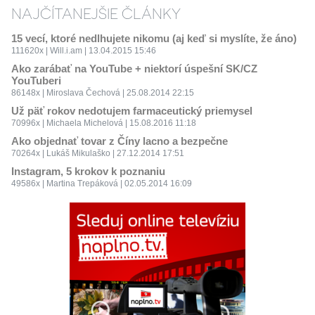
NAJČÍTANEJŠIE ČLÁNKY
15 vecí, ktoré nedlhujete nikomu (aj keď si myslíte, že áno)
111620x | Will.i.am | 13.04.2015 15:46
Ako zarábať na YouTube + niektorí úspešní SK/CZ
YouTuberi
86148x | Miroslava Čechová | 25.08.2014 22:15
Už päť rokov nedotujem farmaceutický priemysel
70996x | Michaela Michelová | 15.08.2016 11:18
Ako objednať tovar z Číny lacno a bezpečne
70264x | Lukáš Mikulaško | 27.12.2014 17:51
Instagram, 5 krokov k poznaniu
49586x | Martina Trepáková | 02.05.2014 16:09