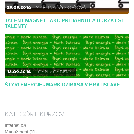
29.09.2016
Martina Vyskočová
TALENT MAGNET - AKO PRITIAHNUŤ A UDRŽAŤ SI
TALENTY
12.09.2014
I can academy
ŠTYRI ENERGIE - MARK DZIRASA V BRATISLAVE
KATEGÓRIE KURZOV
Internet (9)
Manažment (11)