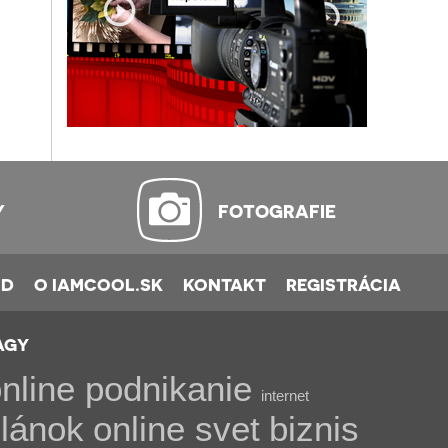
Y
FOTOGRAFIE
OD
O IAMCOOL.SK
KONTAKT
REGISTRÁCIA
AGY
nline podnikanie
internet
lánok
online svet
biznis