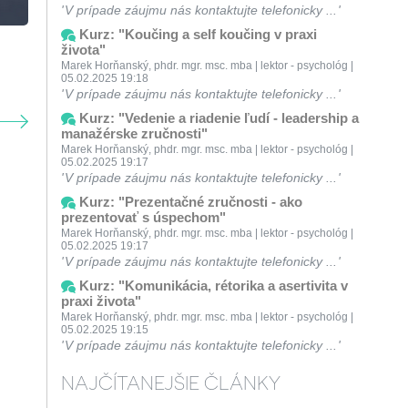
V prípade záujmu nás kontaktujte telefonicky ...
Kurz: "Koučing a self koučing v praxi
života"
Marek Horňanský, phdr. mgr. msc. mba | lektor - psychológ |
05.02.2025 19:18
V prípade záujmu nás kontaktujte telefonicky ...
Kurz: "Vedenie a riadenie ľudí - leadership a
manažérske zručnosti"
Marek Horňanský, phdr. mgr. msc. mba | lektor - psychológ |
05.02.2025 19:17
V prípade záujmu nás kontaktujte telefonicky ...
Kurz: "Prezentačné zručnosti - ako
prezentovať s úspechom"
Marek Horňanský, phdr. mgr. msc. mba | lektor - psychológ |
05.02.2025 19:17
V prípade záujmu nás kontaktujte telefonicky ...
Kurz: "Komunikácia, rétorika a asertivita v
praxi života"
Marek Horňanský, phdr. mgr. msc. mba | lektor - psychológ |
05.02.2025 19:15
V prípade záujmu nás kontaktujte telefonicky ...
NAJČÍTANEJŠIE ČLÁNKY