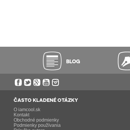
BLOG
ČASTO KLADENÉ OTÁZKY
O iamcool.sk
Kontakt
Obchodné podmienky
Podmienky používania