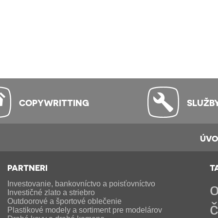
COPYWRITTING
SLUŽB
ÚV
PARTNERI
T
Investovanie, bankovníctvo a poisťovníctvo
o
Investičné zlato a striebro
Outdoorové a športové oblečenie
č
Plastikové modely a sortiment pre modelárov