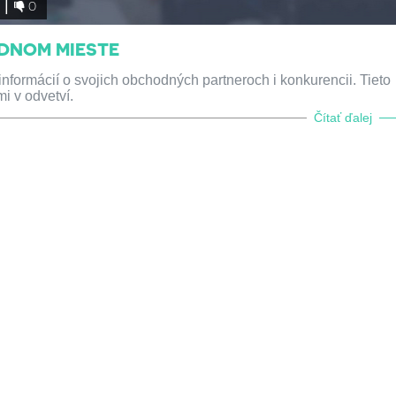
2
0
EDNOM MIESTE
informácií o svojich obchodných partneroch i konkurencii. Tieto
i v odvetví.
Čítať ďalej