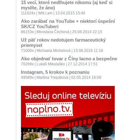
15 vecí, ktoré nedlhujete nikomu (aj keď si
myslíte, že áno)
111624x | Will.i.am | 13.04.2015 15:46
Ako zarábať na YouTube + niektorí úspešní
SK/CZ YouTuberi
86153x | Miroslava Čechová | 25.08.2014 22:15
Už päť rokov nedotujem farmaceutický
priemysel
71000x | Michaela Michelová | 15.08.2016 11:18
Ako objednať tovar z Číny lacno a bezpečne
70269x | Lukáš Mikulaško | 27.12.2014 17:51
Instagram, 5 krokov k poznaniu
49589x | Martina Trepáková | 02.05.2014 16:09