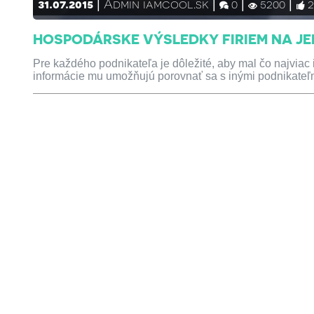
31.07.2015
Admin iamcool.sk
0
5200
HOSPODÁRSKE VÝSLEDKY FIRIEM NA J
Pre každého podnikateľa je dôležité, aby mal čo najviac 
informácie mu umožňujú porovnať sa s inými podnikateľm