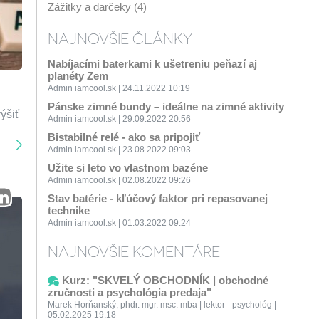
Zážitky a darčeky (4)
NAJNOVŠIE ČLÁNKY
Nabíjacími baterkami k ušetreniu peňazí aj
planéty Zem
Admin iamcool.sk | 24.11.2022 10:19
Pánske zimné bundy – ideálne na zimné aktivity
ýšiť
Admin iamcool.sk | 29.09.2022 20:56
Bistabilné relé - ako sa pripojiť
Admin iamcool.sk | 23.08.2022 09:03
Užite si leto vo vlastnom bazéne
Admin iamcool.sk | 02.08.2022 09:26
Stav batérie - kľúčový faktor pri repasovanej
technike
Admin iamcool.sk | 01.03.2022 09:24
NAJNOVŠIE KOMENTÁRE
Kurz: "SKVELÝ OBCHODNÍK | obchodné
zručnosti a psychológia predaja"
Marek Horňanský, phdr. mgr. msc. mba | lektor - psychológ |
05.02.2025 19:18