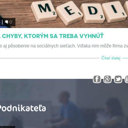
2
0
 CHYBY, KTORÝM SA TREBA VYHNÚŤ
 aj pôsobenie na sociálnych sieťach. Vďaka nim môže firma zv
Čítať ďalej