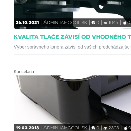
26.10.2021
Admin iamcool.sk
0
1045
0
KVALITA TLAČE ZÁVISÍ OD VHODNÉHO 
Výber správneho tonera závisí od vašich predchádzajúci
Kancelária
19.03.2018
Admin iamcool.sk
0
2303