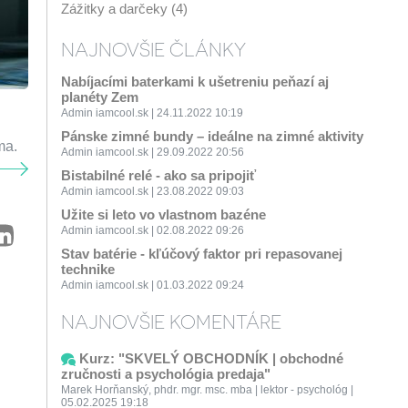
Zážitky a darčeky (4)
NAJNOVŠIE ČLÁNKY
Nabíjacími baterkami k ušetreniu peňazí aj
planéty Zem
Admin iamcool.sk | 24.11.2022 10:19
Pánske zimné bundy – ideálne na zimné aktivity
ma.
Admin iamcool.sk | 29.09.2022 20:56
Bistabilné relé - ako sa pripojiť
Admin iamcool.sk | 23.08.2022 09:03
Užite si leto vo vlastnom bazéne
Admin iamcool.sk | 02.08.2022 09:26
Stav batérie - kľúčový faktor pri repasovanej
technike
Admin iamcool.sk | 01.03.2022 09:24
NAJNOVŠIE KOMENTÁRE
Kurz: "SKVELÝ OBCHODNÍK | obchodné
zručnosti a psychológia predaja"
Marek Horňanský, phdr. mgr. msc. mba | lektor - psychológ |
05.02.2025 19:18