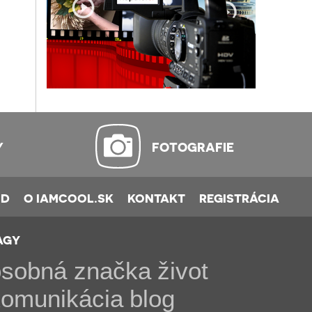
Y
FOTOGRAFIE
OD
O IAMCOOL.SK
KONTAKT
REGISTRÁCIA
AGY
osobná značka
život
komunikácia
blog