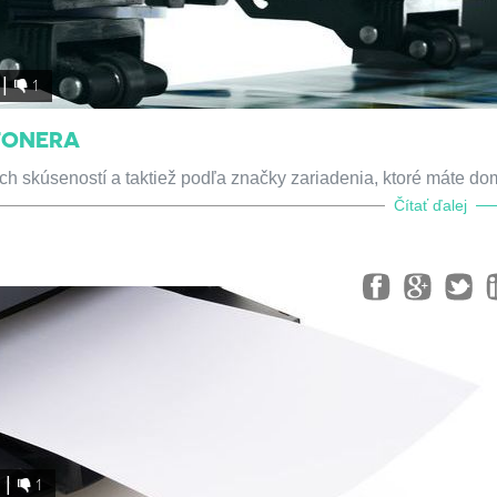
1
TONERA
ch skúseností a taktiež podľa značky zariadenia, ktoré máte do
Čítať ďalej
0
1