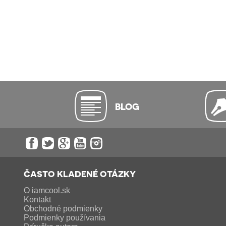
BLOG
ČASTO KLADENÉ OTÁZKY
O iamcool.sk
Kontakt
Obchodné podmienky
Podmienky používania