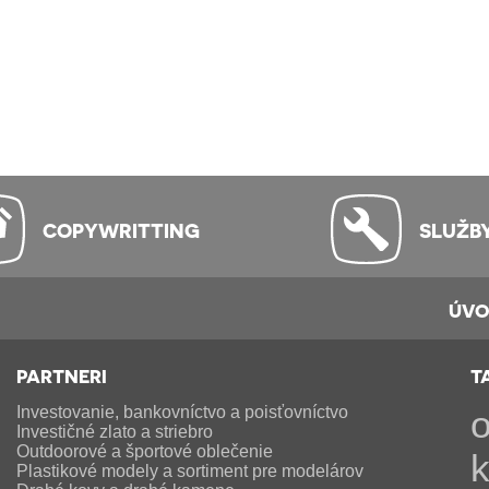
COPYWRITTING
SLUŽB
ÚV
PARTNERI
T
Investovanie, bankovníctvo a poisťovníctvo
Investičné zlato a striebro
Outdoorové a športové oblečenie
Plastikové modely a sortiment pre modelárov