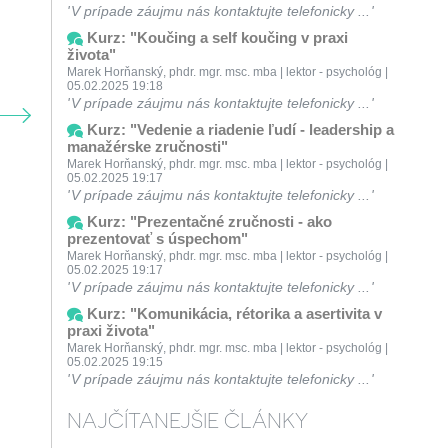
V prípade záujmu nás kontaktujte telefonicky ...
Kurz: "Koučing a self koučing v praxi
života"
Marek Horňanský, phdr. mgr. msc. mba | lektor - psychológ |
05.02.2025 19:18
V prípade záujmu nás kontaktujte telefonicky ...
Kurz: "Vedenie a riadenie ľudí - leadership a
manažérske zručnosti"
Marek Horňanský, phdr. mgr. msc. mba | lektor - psychológ |
05.02.2025 19:17
V prípade záujmu nás kontaktujte telefonicky ...
Kurz: "Prezentačné zručnosti - ako
prezentovať s úspechom"
Marek Horňanský, phdr. mgr. msc. mba | lektor - psychológ |
05.02.2025 19:17
V prípade záujmu nás kontaktujte telefonicky ...
Kurz: "Komunikácia, rétorika a asertivita v
praxi života"
Marek Horňanský, phdr. mgr. msc. mba | lektor - psychológ |
05.02.2025 19:15
V prípade záujmu nás kontaktujte telefonicky ...
NAJČÍTANEJŠIE ČLÁNKY