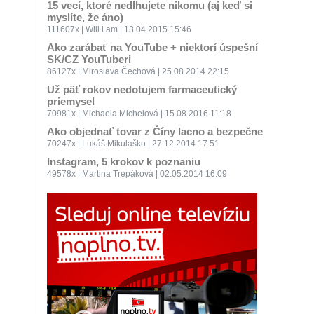
15 vecí, ktoré nedlhujete nikomu (aj keď si
myslíte, že áno)
111607x | Will.i.am | 13.04.2015 15:46
Ako zarábať na YouTube + niektorí úspešní
SK/CZ YouTuberi
86127x | Miroslava Čechová | 25.08.2014 22:15
Už päť rokov nedotujem farmaceutický
priemysel
70981x | Michaela Michelová | 15.08.2016 11:18
Ako objednať tovar z Číny lacno a bezpečne
70247x | Lukáš Mikulaško | 27.12.2014 17:51
Instagram, 5 krokov k poznaniu
49578x | Martina Trepáková | 02.05.2014 16:09