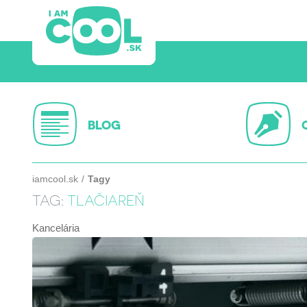
BLOG
iamcool.sk
Tagy
TAG:
TLAČIAREŇ
Kancelária