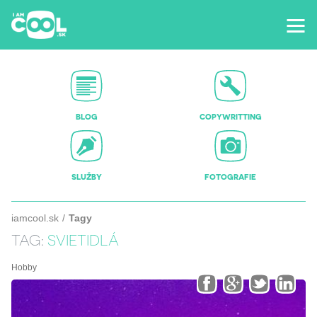
BLOG
COPYWRITTING
SLUŽBY
FOTOGRAFIE
iamcool.sk
Tagy
TAG:
SVIETIDLÁ
Hobby