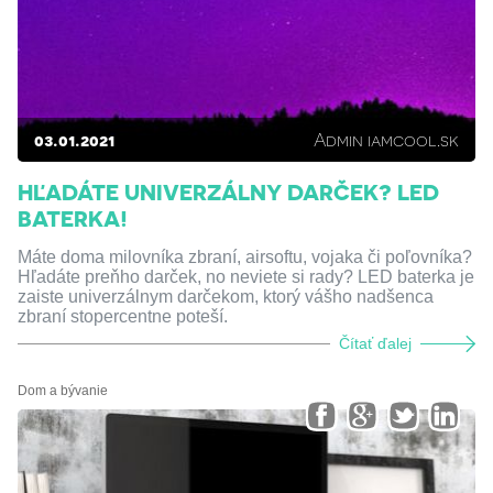
03.01.2021
Admin iamcool.sk
HĽADÁTE UNIVERZÁLNY DARČEK? LED
BATERKA!
Máte doma milovníka zbraní, airsoftu, vojaka či poľovníka?
Hľadáte preňho darček, no neviete si rady? LED baterka je
zaiste univerzálnym darčekom, ktorý vášho nadšenca
zbraní stopercentne poteší.
Čítať ďalej
Dom a bývanie