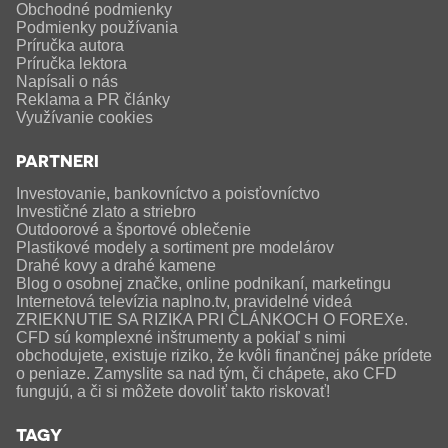
Obchodné podmienky
Podmienky používania
Príručka autora
Príručka lektora
Napísali o nás
Reklama a PR články
Využívanie cookies
PARTNERI
Investovanie, bankovníctvo a poisťovníctvo
Investičné zlato a striebro
Outdoorové a športové oblečenie
Plastikové modely a sortiment pre modelárov
Drahé kovy a drahé kamene
Blog o osobnej značke, online podnikaní, marketingu
Internetová televízia naplno.tv, pravidelné videá
ZRIEKNUTIE SA RIZIKA PRI ČLÁNKOCH O FOREXe.
CFD sú komplexné inštrumenty a pokiaľ s nimi
obchodujete, existuje riziko, že kvôli finančnej páke prídete
o peniaze. Zamyslite sa nad tým, či chápete, ako CFD
fungujú, a či si môžete dovoliť takto riskovať!
TAGY