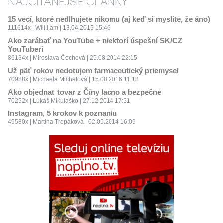
NAJČÍTANEJŠIE ČLÁNKY
15 vecí, ktoré nedlhujete nikomu (aj keď si myslíte, že áno)
111614x | Will.i.am | 13.04.2015 15:46
Ako zarábať na YouTube + niektorí úspešní SK/CZ
YouTuberi
86134x | Miroslava Čechová | 25.08.2014 22:15
Už päť rokov nedotujem farmaceutický priemysel
70988x | Michaela Michelová | 15.08.2016 11:18
Ako objednať tovar z Číny lacno a bezpečne
70252x | Lukáš Mikulaško | 27.12.2014 17:51
Instagram, 5 krokov k poznaniu
49580x | Martina Trepáková | 02.05.2014 16:09