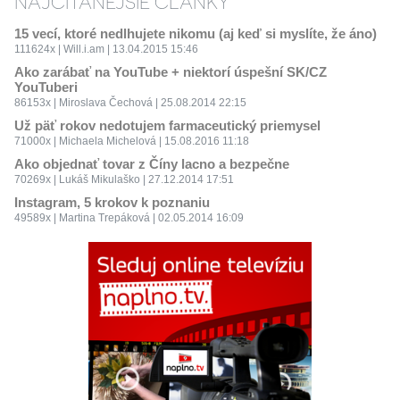
NAJČÍTANEJŠIE ČLÁNKY
15 vecí, ktoré nedlhujete nikomu (aj keď si myslíte, že áno)
111624x | Will.i.am | 13.04.2015 15:46
Ako zarábať na YouTube + niektorí úspešní SK/CZ
YouTuberi
86153x | Miroslava Čechová | 25.08.2014 22:15
Už päť rokov nedotujem farmaceutický priemysel
71000x | Michaela Michelová | 15.08.2016 11:18
Ako objednať tovar z Číny lacno a bezpečne
70269x | Lukáš Mikulaško | 27.12.2014 17:51
Instagram, 5 krokov k poznaniu
49589x | Martina Trepáková | 02.05.2014 16:09