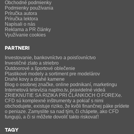
Obchodné podmienky
Podmienky používania
Príručka autora
Príručka lektora
Napísali o nás
Reklama a PR články
Využívanie cookies
PARTNERI
Investovanie, bankovníctvo a poisťovníctvo
Investičné zlato a striebro
Outdoorové a športové oblečenie
Plastikové modely a sortiment pre modelárov
Drahé kovy a drahé kamene
Blog o osobnej značke, online podnikaní, marketingu
Internetová televízia naplno.tv, pravidelné videá
ZRIEKNUTIE SA RIZIKA PRI ČLÁNKOCH O FOREXe.
CFD sú komplexné inštrumenty a pokiaľ s nimi
obchodujete, existuje riziko, že kvôli finančnej páke prídete
o peniaze. Zamyslite sa nad tým, či chápete, ako CFD
fungujú, a či si môžete dovoliť takto riskovať!
TAGY