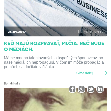
26.09.2017
Dominik Kalin
KEĎ MAJÚ ROZPRÁVAŤ, MLČIA. REČ BUDE
O MÉDIÁCH.
Máme mnoho talentovaných a úspešných športovcov, no
naše médiá ich nepropagujú. V čom im môže propagácia
pomôcť, sa dočítate v článku.
Čítať ďalej
Bohatí ľudia