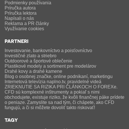
Podmienky používania
Príručka autora
Príručka lektora
Napísali o nás
Reklama a PR články
Využívanie cookies
PARTNERI
Investovanie, bankovníctvo a poisťovníctvo
Investičné zlato a striebro
Outdoorové a športové oblečenie
Plastikové modely a sortiment pre modelárov
Drahé kovy a drahé kamene
Blog o osobnej značke, online podnikaní, marketingu
Internetová televízia naplno.tv, pravidelné videá
ZRIEKNUTIE SA RIZIKA PRI ČLÁNKOCH O FOREXe.
CFD sú komplexné inštrumenty a pokiaľ s nimi
obchodujete, existuje riziko, že kvôli finančnej páke prídete
o peniaze. Zamyslite sa nad tým, či chápete, ako CFD
fungujú, a či si môžete dovoliť takto riskovať!
TAGY