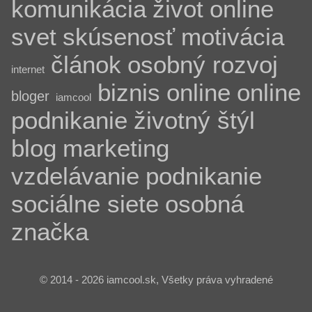
komunikácia
život
online
svet
skúsenosť
motivácia
článok
osobný rozvoj
internet
biznis
online
online
bloger
iamcool
podnikanie
životný štýl
blog
marketing
vzdelávanie
podnikanie
sociálne siete
osobná
značka
© 2014 - 2026 iamcool.sk, Všetky práva vyhradené