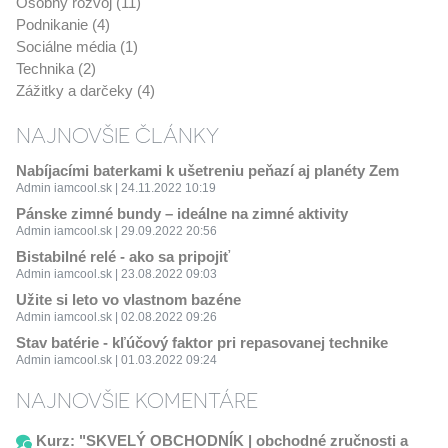
Osobný rozvoj (11)
Podnikanie (4)
Sociálne média (1)
Technika (2)
Zážitky a darčeky (4)
NAJNOVŠIE ČLÁNKY
Nabíjacími baterkami k ušetreniu peňazí aj planéty Zem
Admin iamcool.sk | 24.11.2022 10:19
Pánske zimné bundy – ideálne na zimné aktivity
Admin iamcool.sk | 29.09.2022 20:56
Bistabilné relé - ako sa pripojiť
Admin iamcool.sk | 23.08.2022 09:03
Užite si leto vo vlastnom bazéne
Admin iamcool.sk | 02.08.2022 09:26
Stav batérie - kľúčový faktor pri repasovanej technike
Admin iamcool.sk | 01.03.2022 09:24
NAJNOVŠIE KOMENTÁRE
Kurz: "SKVELÝ OBCHODNÍK | obchodné zručnosti a