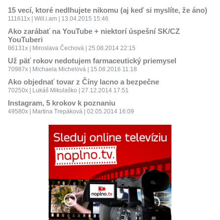
15 vecí, ktoré nedlhujete nikomu (aj keď si myslíte, že áno)
111611x | Will.i.am | 13.04.2015 15:46
Ako zarábať na YouTube + niektorí úspešní SK/CZ
YouTuberi
86131x | Miroslava Čechová | 25.08.2014 22:15
Už päť rokov nedotujem farmaceutický priemysel
70987x | Michaela Michelová | 15.08.2016 11:18
Ako objednať tovar z Číny lacno a bezpečne
70250x | Lukáš Mikulaško | 27.12.2014 17:51
Instagram, 5 krokov k poznaniu
49580x | Martina Trepáková | 02.05.2014 16:09