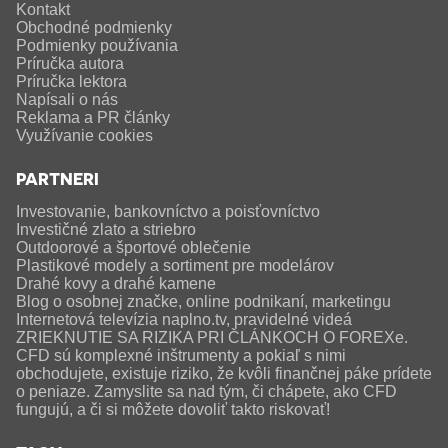
Kontakt
Obchodné podmienky
Podmienky používania
Príručka autora
Príručka lektora
Napísali o nás
Reklama a PR články
Využívanie cookies
PARTNERI
Investovanie, bankovníctvo a poisťovníctvo
Investičné zlato a striebro
Outdoorové a športové oblečenie
Plastikové modely a sortiment pre modelárov
Drahé kovy a drahé kamene
Blog o osobnej značke, online podnikaní, marketingu
Internetová televízia naplno.tv, pravidelné videá
ZRIEKNUTIE SA RIZIKA PRI ČLÁNKOCH O FOREXe.
CFD sú komplexné inštrumenty a pokiaľ s nimi
obchodujete, existuje riziko, že kvôli finančnej páke prídete
o peniaze. Zamyslite sa nad tým, či chápete, ako CFD
fungujú, a či si môžete dovoliť takto riskovať!