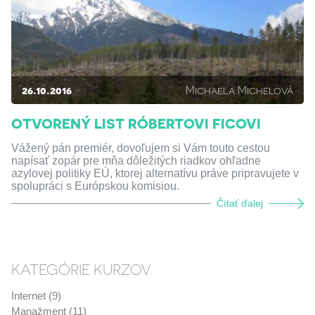
26.10.2016
Michaela Michelová
OTVORENÝ LIST RÓBERTOVI FICOVI
Vážený pán premiér, dovoľujem si Vám touto cestou
napísať zopár pre mňa dôležitých riadkov ohľadne
azylovej politiky EÚ, ktorej alternatívu práve pripravujete v
spolupráci s Európskou komisiou.
Čítať ďalej
KATEGÓRIE KURZOV
Internet (9)
Manažment (11)