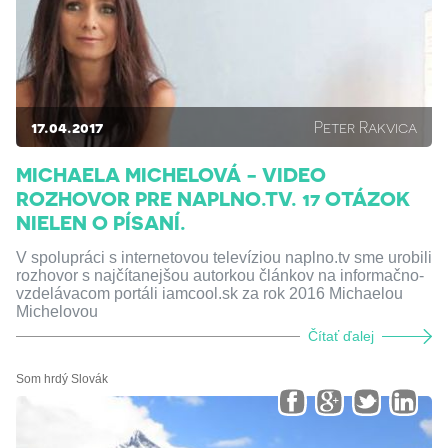
17.04.2017
Peter Rakvica
MICHAELA MICHELOVÁ - VIDEO
ROZHOVOR PRE NAPLNO.TV. 17 OTÁZOK
NIELEN O PÍSANÍ.
V spolupráci s internetovou televíziou naplno.tv sme urobili
rozhovor s najčítanejšou autorkou článkov na informačno-
vzdelávacom portáli iamcool.sk za rok 2016 Michaelou
Michelovou
Čítať ďalej
Som hrdý Slovák