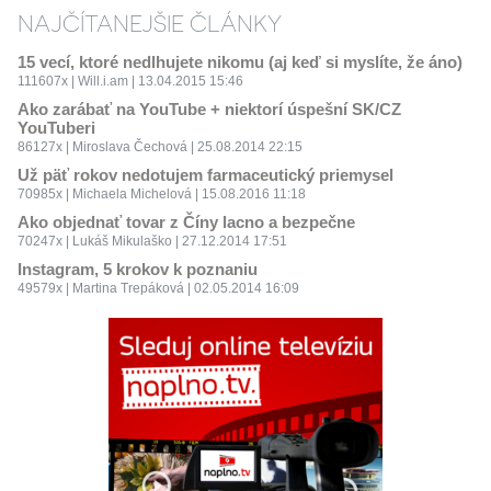
NAJČÍTANEJŠIE ČLÁNKY
15 vecí, ktoré nedlhujete nikomu (aj keď si myslíte, že áno)
111607x | Will.i.am | 13.04.2015 15:46
Ako zarábať na YouTube + niektorí úspešní SK/CZ
YouTuberi
86127x | Miroslava Čechová | 25.08.2014 22:15
Už päť rokov nedotujem farmaceutický priemysel
70985x | Michaela Michelová | 15.08.2016 11:18
Ako objednať tovar z Číny lacno a bezpečne
70247x | Lukáš Mikulaško | 27.12.2014 17:51
Instagram, 5 krokov k poznaniu
49579x | Martina Trepáková | 02.05.2014 16:09