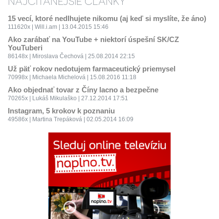
NAJČÍTANEJŠIE ČLÁNKY
15 vecí, ktoré nedlhujete nikomu (aj keď si myslíte, že áno)
111620x | Will.i.am | 13.04.2015 15:46
Ako zarábať na YouTube + niektorí úspešní SK/CZ
YouTuberi
86148x | Miroslava Čechová | 25.08.2014 22:15
Už päť rokov nedotujem farmaceutický priemysel
70998x | Michaela Michelová | 15.08.2016 11:18
Ako objednať tovar z Číny lacno a bezpečne
70265x | Lukáš Mikulaško | 27.12.2014 17:51
Instagram, 5 krokov k poznaniu
49586x | Martina Trepáková | 02.05.2014 16:09