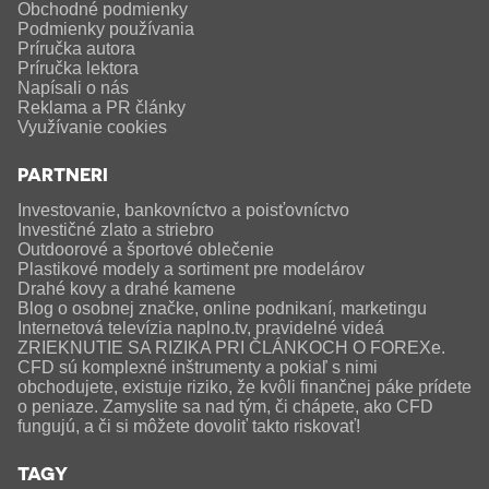
Obchodné podmienky
Podmienky používania
Príručka autora
Príručka lektora
Napísali o nás
Reklama a PR články
Využívanie cookies
PARTNERI
Investovanie, bankovníctvo a poisťovníctvo
Investičné zlato a striebro
Outdoorové a športové oblečenie
Plastikové modely a sortiment pre modelárov
Drahé kovy a drahé kamene
Blog o osobnej značke, online podnikaní, marketingu
Internetová televízia naplno.tv, pravidelné videá
ZRIEKNUTIE SA RIZIKA PRI ČLÁNKOCH O FOREXe.
CFD sú komplexné inštrumenty a pokiaľ s nimi
obchodujete, existuje riziko, že kvôli finančnej páke prídete
o peniaze. Zamyslite sa nad tým, či chápete, ako CFD
fungujú, a či si môžete dovoliť takto riskovať!
TAGY