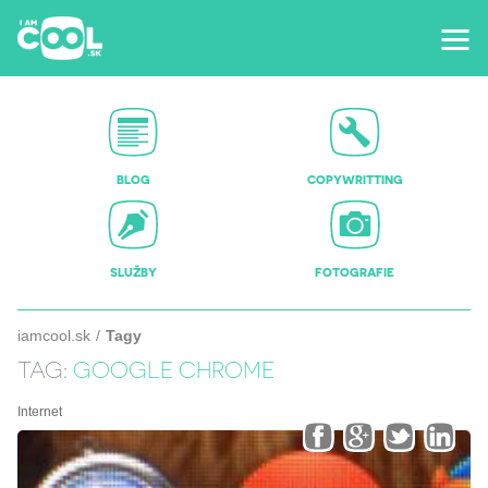
BLOG
COPYWRITTING
SLUŽBY
FOTOGRAFIE
iamcool.sk
Tagy
TAG:
GOOGLE CHROME
Internet