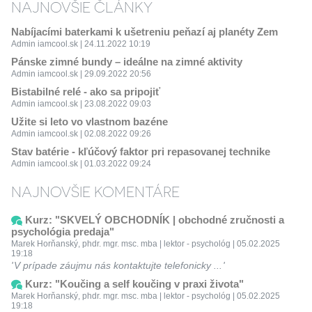
NAJNOVŠIE ČLÁNKY
Nabíjacími baterkami k ušetreniu peňazí aj planéty Zem
Admin iamcool.sk | 24.11.2022 10:19
Pánske zimné bundy – ideálne na zimné aktivity
Admin iamcool.sk | 29.09.2022 20:56
Bistabilné relé - ako sa pripojiť
Admin iamcool.sk | 23.08.2022 09:03
Užite si leto vo vlastnom bazéne
Admin iamcool.sk | 02.08.2022 09:26
Stav batérie - kľúčový faktor pri repasovanej technike
Admin iamcool.sk | 01.03.2022 09:24
NAJNOVŠIE KOMENTÁRE
Kurz: "SKVELÝ OBCHODNÍK | obchodné zručnosti a
psychológia predaja"
Marek Horňanský, phdr. mgr. msc. mba | lektor - psychológ | 05.02.2025
19:18
V prípade záujmu nás kontaktujte telefonicky ...
Kurz: "Koučing a self koučing v praxi života"
Marek Horňanský, phdr. mgr. msc. mba | lektor - psychológ | 05.02.2025
19:18