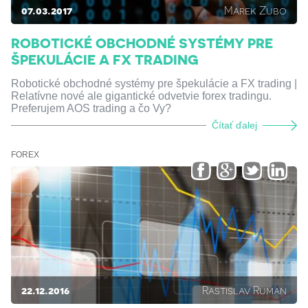
07.03.2017
Marek Zubo
ROBOTICKÉ OBCHODNÉ SYSTÉMY PRE
ŠPEKULÁCIE A FX TRADING
Robotické obchodné systémy pre špekulácie a FX trading |
Relatívne nové ale gigantické odvetvie forex tradingu.
Preferujem AOS trading a čo Vy?
Čítať ďalej
FOREX
22.12.2016
Rastislav Ruman