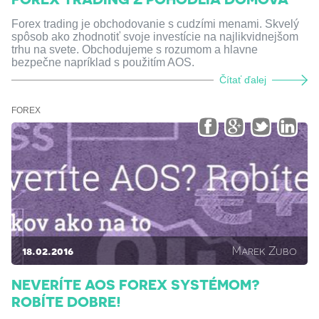
Forex trading je obchodovanie s cudzími menami. Skvelý
spôsob ako zhodnotiť svoje investície na najlikvidnejšom
trhu na svete. Obchodujeme s rozumom a hlavne
bezpečne napríklad s použitím AOS.
Čítať ďalej
FOREX
18.02.2016
Marek Zubo
NEVERÍTE AOS FOREX SYSTÉMOM?
ROBÍTE DOBRE!