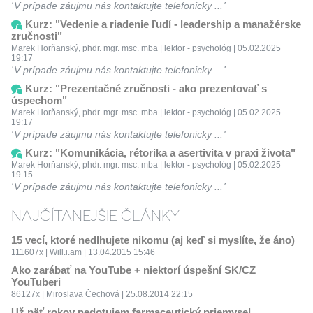
V prípade záujmu nás kontaktujte telefonicky ...
Kurz: "Vedenie a riadenie ľudí - leadership a manažérske
zručnosti"
Marek Horňanský, phdr. mgr. msc. mba | lektor - psychológ | 05.02.2025
19:17
V prípade záujmu nás kontaktujte telefonicky ...
Kurz: "Prezentačné zručnosti - ako prezentovať s
úspechom"
Marek Horňanský, phdr. mgr. msc. mba | lektor - psychológ | 05.02.2025
19:17
V prípade záujmu nás kontaktujte telefonicky ...
Kurz: "Komunikácia, rétorika a asertivita v praxi života"
Marek Horňanský, phdr. mgr. msc. mba | lektor - psychológ | 05.02.2025
19:15
V prípade záujmu nás kontaktujte telefonicky ...
NAJČÍTANEJŠIE ČLÁNKY
15 vecí, ktoré nedlhujete nikomu (aj keď si myslíte, že áno)
111607x | Will.i.am | 13.04.2015 15:46
Ako zarábať na YouTube + niektorí úspešní SK/CZ
YouTuberi
86127x | Miroslava Čechová | 25.08.2014 22:15
Už päť rokov nedotujem farmaceutický priemysel