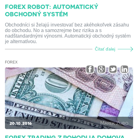
FOREX ROBOT: AUTOMATICKÝ
OBCHODNÝ SYSTÉM
Obchodníci si želajú investovať bez akéhokoľvek zásahu
do obchodu. No a samozrejme bez rizika a s
nadštandardnými výnosmi. Automatický obchodný systém
je alternatívou.
Čítať ďalej
FOREX
20.10.2016
Marek Zubo
FOREX TRADING Z POHODLIA DOMOVA