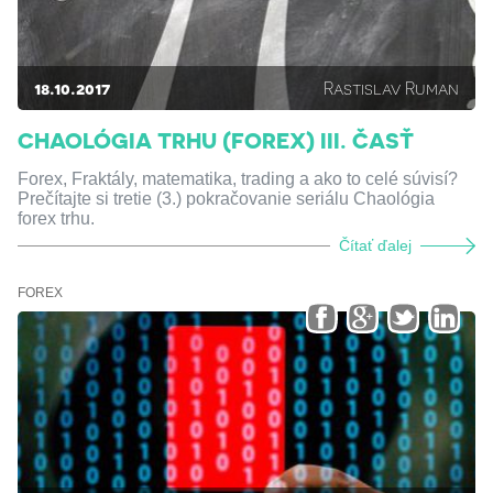
18.10.2017
Rastislav Ruman
CHAOLÓGIA TRHU (FOREX) III. ČASŤ
Forex, Fraktály, matematika, trading a ako to celé súvisí?
Prečítajte si tretie (3.) pokračovanie seriálu Chaológia
forex trhu.
Čítať ďalej
FOREX