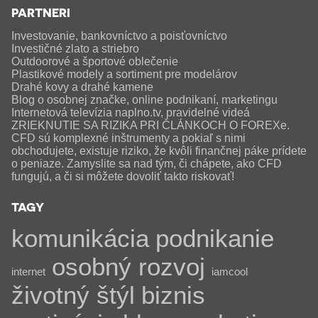
PARTNERI
Investovanie, bankovníctvo a poisťovníctvo
Investičné zlato a striebro
Outdoorové a športové oblečenie
Plastikové modely a sortiment pre modelárov
Drahé kovy a drahé kamene
Blog o osobnej značke, online podnikaní, marketingu
Internetová televízia naplno.tv, pravidelné videá
ZRIEKNUTIE SA RIZIKA PRI ČLÁNKOCH O FOREXe.
CFD sú komplexné inštrumenty a pokiaľ s nimi
obchodujete, existuje riziko, že kvôli finančnej páke prídete
o peniaze. Zamyslite sa nad tým, či chápete, ako CFD
fungujú, a či si môžete dovoliť takto riskovať!
TAGY
komunikácia
podnikanie
osobný rozvoj
internet
iamcool
životný štýl
biznis