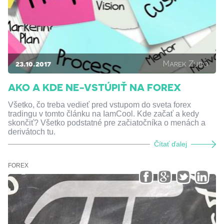
23.10.2017
Marek Zubo
AKO A KDE NE-VSTÚPIŤ NA FOREX
Všetko, čo treba vedieť pred vstupom do sveta forex
tradingu v tomto článku na IamCool. Kde začať a kedy
skončiť? Všetko podstatné pre začiatočníka o menách a
derivátoch tu.
Čítať ďalej
FOREX