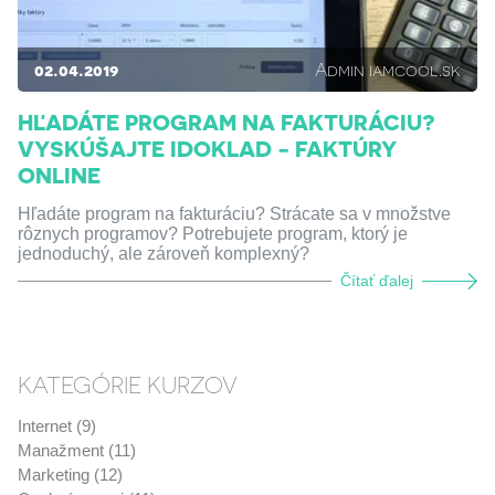
02.04.2019
Admin iamcool.sk
HĽADÁTE PROGRAM NA FAKTURÁCIU?
VYSKÚŠAJTE IDOKLAD - FAKTÚRY
ONLINE
Hľadáte program na fakturáciu? Strácate sa v množstve
rôznych programov? Potrebujete program, ktorý je
jednoduchý, ale zároveň komplexný?
Čítať ďalej
KATEGÓRIE KURZOV
Internet (9)
Manažment (11)
Marketing (12)