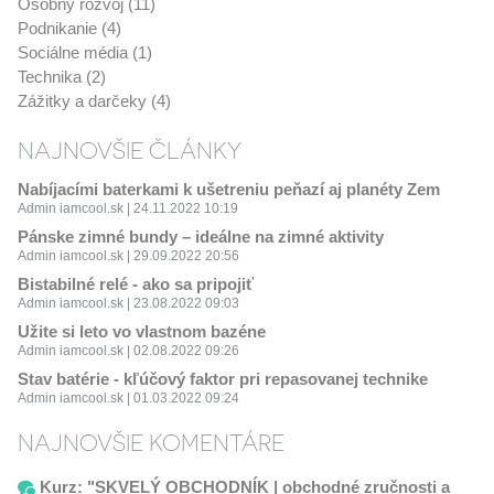
Osobný rozvoj (11)
Podnikanie (4)
Sociálne média (1)
Technika (2)
Zážitky a darčeky (4)
NAJNOVŠIE ČLÁNKY
Nabíjacími baterkami k ušetreniu peňazí aj planéty Zem
Admin iamcool.sk | 24.11.2022 10:19
Pánske zimné bundy – ideálne na zimné aktivity
Admin iamcool.sk | 29.09.2022 20:56
Bistabilné relé - ako sa pripojiť
Admin iamcool.sk | 23.08.2022 09:03
Užite si leto vo vlastnom bazéne
Admin iamcool.sk | 02.08.2022 09:26
Stav batérie - kľúčový faktor pri repasovanej technike
Admin iamcool.sk | 01.03.2022 09:24
NAJNOVŠIE KOMENTÁRE
Kurz: "SKVELÝ OBCHODNÍK | obchodné zručnosti a