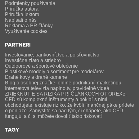
Podmienky používania
Príručka autora
Príručka lektora
Napísali o nás
Reklama a PR články
Využívanie cookies
PARTNERI
Investovanie, bankovníctvo a poisťovníctvo
Investičné zlato a striebro
Outdoorové a športové oblečenie
Plastikové modely a sortiment pre modelárov
Drahé kovy a drahé kamene
Blog o osobnej značke, online podnikaní, marketingu
Internetová televízia naplno.tv, pravidelné videá
ZRIEKNUTIE SA RIZIKA PRI ČLÁNKOCH O FOREXe.
CFD sú komplexné inštrumenty a pokiaľ s nimi
obchodujete, existuje riziko, že kvôli finančnej páke prídete
o peniaze. Zamyslite sa nad tým, či chápete, ako CFD
fungujú, a či si môžete dovoliť takto riskovať!
TAGY