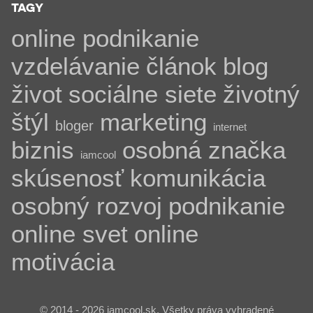
TAGY
online podnikanie
vzdelávanie
článok
blog
život
sociálne siete
životný
štýl
marketing
bloger
internet
biznis
osobná značka
iamcool
skúsenosť
komunikácia
osobný rozvoj
podnikanie
online svet
online
motivácia
© 2014 - 2026 iamcool.sk, Všetky práva vyhradené