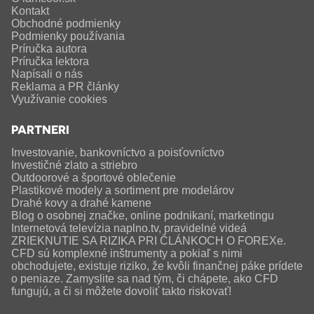
Kontakt
Obchodné podmienky
Podmienky používania
Príručka autora
Príručka lektora
Napísali o nás
Reklama a PR články
Využívanie cookies
PARTNERI
Investovanie, bankovníctvo a poisťovníctvo
Investičné zlato a striebro
Outdoorové a športové oblečenie
Plastikové modely a sortiment pre modelárov
Drahé kovy a drahé kamene
Blog o osobnej značke, online podnikaní, marketingu
Internetová televízia naplno.tv, pravidelné videá
ZRIEKNUTIE SA RIZIKA PRI ČLÁNKOCH O FOREXe.
CFD sú komplexné inštrumenty a pokiaľ s nimi
obchodujete, existuje riziko, že kvôli finančnej páke prídete
o peniaze. Zamyslite sa nad tým, či chápete, ako CFD
fungujú, a či si môžete dovoliť takto riskovať!