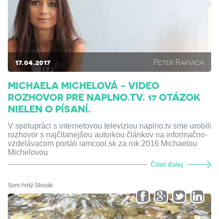
17.04.2017
Peter Rakvica
MICHAELA MICHELOVÁ - VIDEO
ROZHOVOR PRE NAPLNO.TV. 17 OTÁZOK
NIELEN O PÍSANÍ.
V spolupráci s internetovou televíziou naplno.tv sme urobili
rozhovor s najčítanejšou autorkou článkov na informačno-
vzdelávacom portáli iamcool.sk za rok 2016 Michaelou
Michelovou
Čítať ďalej
Som hrdý Slovák