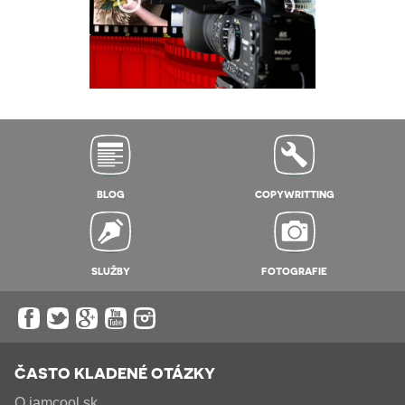
BLOG
COPYWRITTING
SLUŽBY
FOTOGRAFIE
ČASTO KLADENÉ OTÁZKY
O iamcool.sk