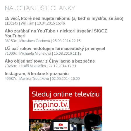
NAJČÍTANEJŠIE ČLÁNKY
15 vecí, ktoré nedlhujete nikomu (aj keď si myslíte, že áno)
111624x | Will.i.am | 13.04.2015 15:46
Ako zarábať na YouTube + niektorí úspešní SK/CZ
YouTuberi
86153x | Miroslava Čechová | 25.08.2014 22:15
Už päť rokov nedotujem farmaceutický priemysel
71000x | Michaela Michelová | 15.08.2016 11:18
Ako objednať tovar z Číny lacno a bezpečne
70269x | Lukáš Mikulaško | 27.12.2014 17:51
Instagram, 5 krokov k poznaniu
49587x | Martina Trepáková | 02.05.2014 16:09