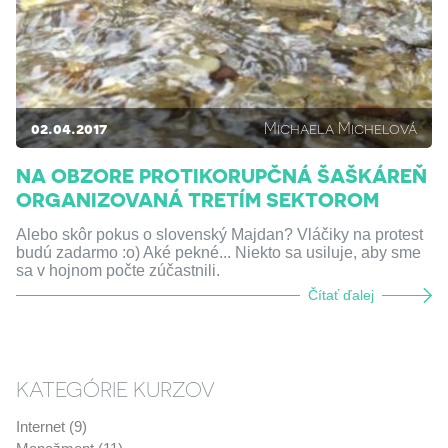
02.04.2017
Michaela Michelová
NA OBZORE PROTIKORUPČNÁ ŠAŠKÁREŇ
ORGANIZOVANÁ TRETÍM SEKTOROM
Alebo skôr pokus o slovenský Majdan? Vláčiky na protest
budú zadarmo :o) Aké pekné... Niekto sa usiluje, aby sme
sa v hojnom počte zúčastnili.
Čítať ďalej
KATEGÓRIE KURZOV
Internet (9)