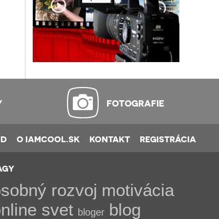
Y
FOTOGRAFIE
OD
O IAMCOOL.SK
KONTAKT
REGISTRÁCIA
AGY
sobný rozvoj
motivácia
nline svet
blog
bloger