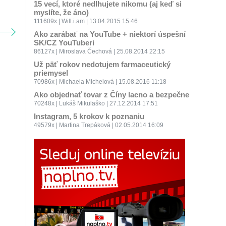
15 vecí, ktoré nedlhujete nikomu (aj keď si
myslíte, že áno)
111609x | Will.i.am | 13.04.2015 15:46
Ako zarábať na YouTube + niektorí úspešní
SK/CZ YouTuberi
86127x | Miroslava Čechová | 25.08.2014 22:15
Už päť rokov nedotujem farmaceutický
priemysel
70986x | Michaela Michelová | 15.08.2016 11:18
Ako objednať tovar z Číny lacno a bezpečne
70248x | Lukáš Mikulaško | 27.12.2014 17:51
Instagram, 5 krokov k poznaniu
49579x | Martina Trepáková | 02.05.2014 16:09