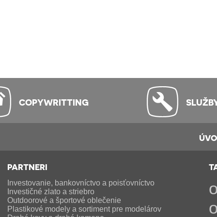
COPYWRITTING
SLUŽB
ÚV
PARTNERI
T
Investovanie, bankovníctvo a poisťovníctvo
o
Investičné zlato a striebro
Outdoorové a športové oblečenie
o
Plastikové modely a sortiment pre modelárov