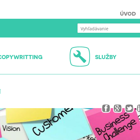
ÚVOD
COPYWRITTING
SLUŽBY
M