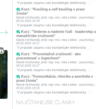
V prípade záujmu nás kontaktujte telefonicky ...
Kurz: "Koučing a self koučing v praxi
života"
Marek Horňanský, phdr. mgr. msc. mba | lektor - psychológ |
05.02.2025 19:18
V prípade záujmu nás kontaktujte telefonicky ...
Kurz: "Vedenie a riadenie ľudí - leadership a
manažérske zručnosti"
Marek Horňanský, phdr. mgr. msc. mba | lektor - psychológ |
05.02.2025 19:17
V prípade záujmu nás kontaktujte telefonicky ...
Kurz: "Prezentačné zručnosti - ako
prezentovať s úspechom"
Marek Horňanský, phdr. mgr. msc. mba | lektor - psychológ |
05.02.2025 19:17
V prípade záujmu nás kontaktujte telefonicky ...
Kurz: "Komunikácia, rétorika a asertivita v
praxi života"
Marek Horňanský, phdr. mgr. msc. mba | lektor - psychológ |
05.02.2025 19:15
V prípade záujmu nás kontaktujte telefonicky ...
NAJČÍTANEJŠIE ČLÁNKY