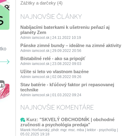
Zážitky a darčeky (4)
NAJNOVŠIE ČLÁNKY
Nabíjacími baterkami k ušetreniu peňazí aj
planéty Zem
Admin iamcool.sk | 24.11.2022 10:19
Pánske zimné bundy – ideálne na zimné aktivity
tko
Admin iamcool.sk | 29.09.2022 20:56
Bistabilné relé - ako sa pripojiť
Admin iamcool.sk | 23.08.2022 09:03
Užite si leto vo vlastnom bazéne
Admin iamcool.sk | 02.08.2022 09:26
Stav batérie - kľúčový faktor pri repasovanej
technike
Admin iamcool.sk | 01.03.2022 09:24
NAJNOVŠIE KOMENTÁRE
Kurz: "SKVELÝ OBCHODNÍK | obchodné
zručnosti a psychológia predaja"
Marek Horňanský, phdr. mgr. msc. mba | lektor - psychológ |
05.02.2025 19:18