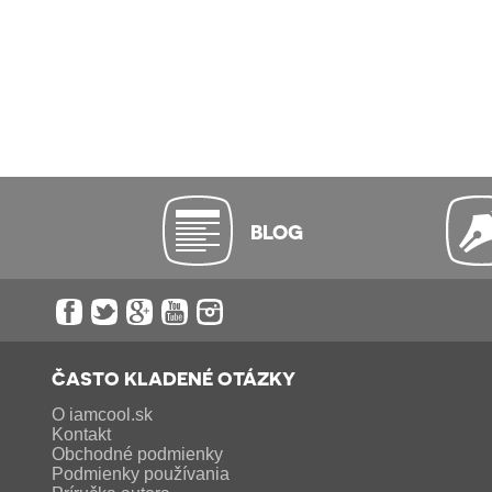
BLOG
ČASTO KLADENÉ OTÁZKY
O iamcool.sk
Kontakt
Obchodné podmienky
Podmienky používania