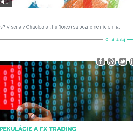
0
? V seriály Chaológia trhu (forex) sa pozrieme nielen na
Čítať ďalej
PEKULÁCIE A FX TRADING