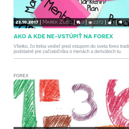
23.10.2017
Marek Zubo
0
2372
1
0
AKO A KDE NE-VSTÚPIŤ NA FOREX
Všetko, čo treba vedieť pred vstupom do sveta forex tra
podstatné pre začiatočníka o menách a derivátoch tu.
FOREX