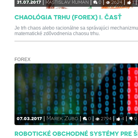
31.07.2017
Rastislav Ruman
0
2624
1
CHAOLÓGIA TRHU (FOREX) I. ČASŤ
Je trh chaos alebo racionálne sa správajúci mechanizmus
matematické zdôvodnenia chaosu trhu.
FOREX
07.03.2017
Marek Zubo
0
2794
4
0
ROBOTICKÉ OBCHODNÉ SYSTÉMY PRE Š