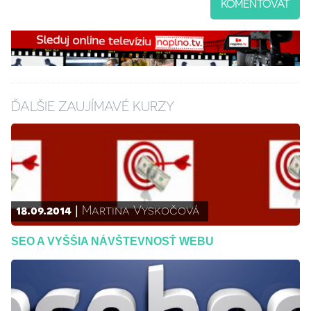
KOMENTOVAŤ
ĎALŠIE ZAUJÍMAVÉ KURZY
18.09.2014
Martina Vyskočová
SEO A VYŠŠIA NÁVŠTEVNOSŤ WEBU