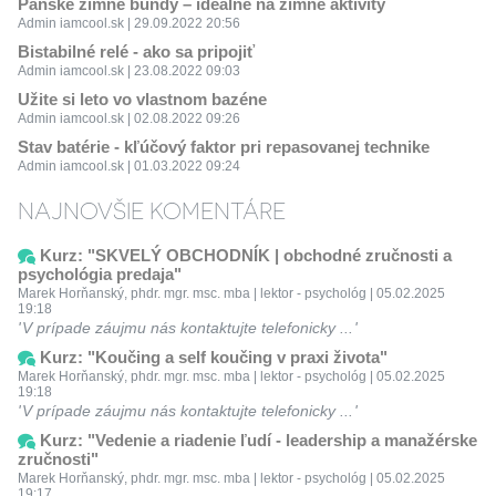
Pánske zimné bundy – ideálne na zimné aktivity
Admin iamcool.sk | 29.09.2022 20:56
Bistabilné relé - ako sa pripojiť
Admin iamcool.sk | 23.08.2022 09:03
Užite si leto vo vlastnom bazéne
Admin iamcool.sk | 02.08.2022 09:26
Stav batérie - kľúčový faktor pri repasovanej technike
Admin iamcool.sk | 01.03.2022 09:24
NAJNOVŠIE KOMENTÁRE
Kurz: "SKVELÝ OBCHODNÍK | obchodné zručnosti a
psychológia predaja"
Marek Horňanský, phdr. mgr. msc. mba | lektor - psychológ | 05.02.2025
19:18
V prípade záujmu nás kontaktujte telefonicky ...
Kurz: "Koučing a self koučing v praxi života"
Marek Horňanský, phdr. mgr. msc. mba | lektor - psychológ | 05.02.2025
19:18
V prípade záujmu nás kontaktujte telefonicky ...
Kurz: "Vedenie a riadenie ľudí - leadership a manažérske
zručnosti"
Marek Horňanský, phdr. mgr. msc. mba | lektor - psychológ | 05.02.2025
19:17