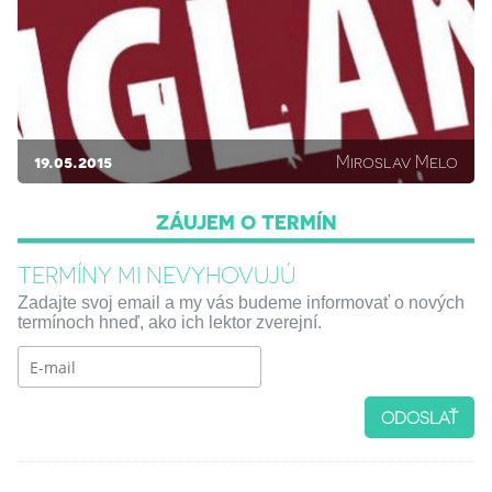
19.05.2015
Miroslav Melo
ZÁUJEM O TERMÍN
TERMÍNY MI NEVYHOVUJÚ
Zadajte svoj email a my vás budeme informovať o nových
termínoch hneď, ako ich lektor zverejní.
ODOSLAŤ