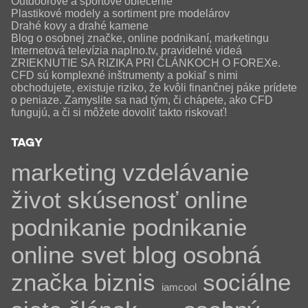
Outdoorové a športové oblečenie
Plastikové modely a sortiment pre modelárov
Drahé kovy a drahé kamene
Blog o osobnej značke, online podnikaní, marketingu
Internetová televízia naplno.tv, pravidelné videá
ZRIEKNUTIE SA RIZIKA PRI ČLÁNKOCH O FOREXe.
CFD sú komplexné inštrumenty a pokiaľ s nimi
obchodujete, existuje riziko, že kvôli finančnej páke prídete
o peniaze. Zamyslite sa nad tým, či chápete, ako CFD
fungujú, a či si môžete dovoliť takto riskovať!
TAGY
marketing
vzdelávanie
život
skúsenosť
online
podnikanie
podnikanie
online svet
blog
osobná
značka
biznis
sociálne
iamcool