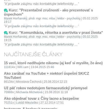
V prípade záujmu nás kontaktujte telefonicky ...
Kurz: "Prezentačné zručnosti - ako prezentovať s
úspechom"
Marek Horňanský, phdr. mgr. msc. mba | lektor - psychológ | 05.02.2025
19:17
V prípade záujmu nás kontaktujte telefonicky ...
Kurz: "Komunikácia, rétorika a asertivita v praxi života"
Marek Horňanský, phdr. mgr. msc. mba | lektor - psychológ | 05.02.2025
19:15
V prípade záujmu nás kontaktujte telefonicky ...
NAJČÍTANEJŠIE ČLÁNKY
15 vecí, ktoré nedlhujete nikomu (aj keď si myslíte, že áno)
111614x | Will.i.am | 13.04.2015 15:46
Ako zarábať na YouTube + niektorí úspešní SK/CZ
YouTuberi
86134x | Miroslava Čechová | 25.08.2014 22:15
Už päť rokov nedotujem farmaceutický priemysel
70988x | Michaela Michelová | 15.08.2016 11:18
Ako objednať tovar z Číny lacno a bezpečne
70251x | Lukáš Mikulaško | 27.12.2014 17:51
Instagram, 5 krokov k poznaniu