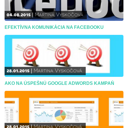
04.08.2015
Martina Vyskočová
EFEKTÍVNA KOMUNIKÁCIA NA FACEBOOKU
28.01.2015
Martina Vyskočová
AKO NA ÚSPEŠNÚ GOOGLE ADWORDS KAMPAŇ
28.01.2015
Martina Vyskočová