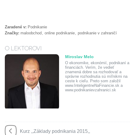
Zaradené v:
Podnikanie
Značky:
maloobchod
online podnikanie
podnikanie v zahraničí
O LEKTOROVI
Miroslav Melo
O ekonomike, ekonómií, podnikaní a
financiách. Verím, že vedieť
znamená dobre sa rozhodovať a
správne rozhodnutia sú míľnikmi na
ceste k cieľu. Preto som založil
www.InteligentneNaFinancie.sk a
www.podnikanievzahranici.sk
Kurz ,,Základy podnikania 2015,,