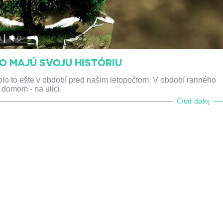
0
0
 MAJÚ SVOJU HISTÓRIU
lo to ešte v období pred našim letopočtom. V období ranného
 domom - na ulici.
Čítať ďalej