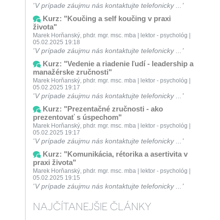
V prípade záujmu nás kontaktujte telefonicky ...
Kurz: "Koučing a self koučing v praxi
života"
Marek Horňanský, phdr. mgr. msc. mba | lektor - psychológ |
05.02.2025 19:18
V prípade záujmu nás kontaktujte telefonicky ...
Kurz: "Vedenie a riadenie ľudí - leadership a
manažérske zručnosti"
Marek Horňanský, phdr. mgr. msc. mba | lektor - psychológ |
05.02.2025 19:17
V prípade záujmu nás kontaktujte telefonicky ...
Kurz: "Prezentačné zručnosti - ako
prezentovať s úspechom"
Marek Horňanský, phdr. mgr. msc. mba | lektor - psychológ |
05.02.2025 19:17
V prípade záujmu nás kontaktujte telefonicky ...
Kurz: "Komunikácia, rétorika a asertivita v
praxi života"
Marek Horňanský, phdr. mgr. msc. mba | lektor - psychológ |
05.02.2025 19:15
V prípade záujmu nás kontaktujte telefonicky ...
NAJČÍTANEJŠIE ČLÁNKY