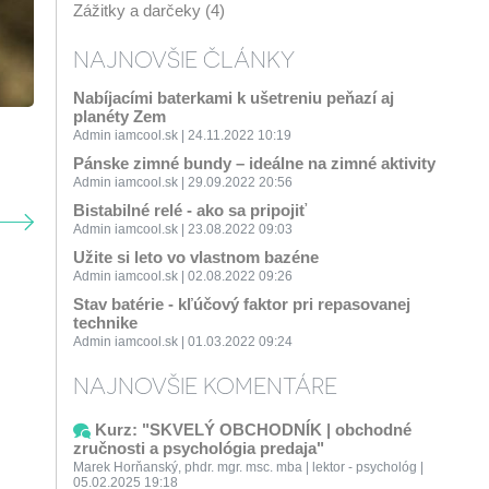
Zážitky a darčeky (4)
NAJNOVŠIE ČLÁNKY
Nabíjacími baterkami k ušetreniu peňazí aj
planéty Zem
Admin iamcool.sk | 24.11.2022 10:19
Pánske zimné bundy – ideálne na zimné aktivity
Admin iamcool.sk | 29.09.2022 20:56
Bistabilné relé - ako sa pripojiť
Admin iamcool.sk | 23.08.2022 09:03
Užite si leto vo vlastnom bazéne
Admin iamcool.sk | 02.08.2022 09:26
Stav batérie - kľúčový faktor pri repasovanej
technike
Admin iamcool.sk | 01.03.2022 09:24
NAJNOVŠIE KOMENTÁRE
Kurz: "SKVELÝ OBCHODNÍK | obchodné
zručnosti a psychológia predaja"
Marek Horňanský, phdr. mgr. msc. mba | lektor - psychológ |
05.02.2025 19:18