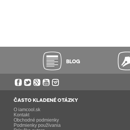
BLOG
ČASTO KLADENÉ OTÁZKY
O iamcool.sk
Kontakt
Obchodné podmienky
Podmienky používania