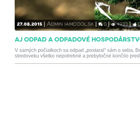
27.08.2015
Admin iamcool.sk
0
4933
AJ ODPAD A ODPADOVÉ HOSPODÁRSTVO
V samých počiatkoch sa odpad „postaral“ sám o seba. Bo
stredoveku všetko nepotrebné a prebytočné končilo pred