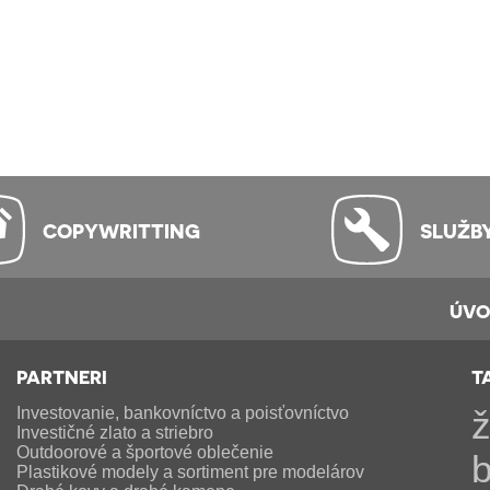
COPYWRITTING
SLUŽB
ÚV
PARTNERI
T
Investovanie, bankovníctvo a poisťovníctvo
ž
Investičné zlato a striebro
Outdoorové a športové oblečenie
b
Plastikové modely a sortiment pre modelárov