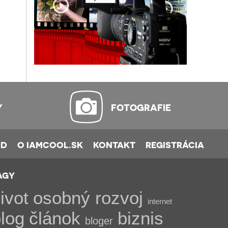
Y
FOTOGRAFIE
OD
O IAMCOOL.SK
KONTAKT
REGISTRÁCIA
AGY
ivot
osobný rozvoj
internet
log
článok
biznis
bloger