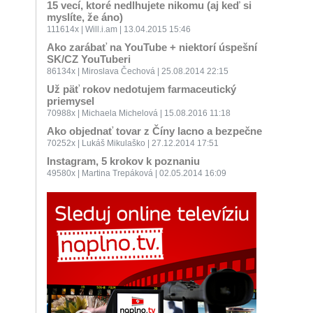
15 vecí, ktoré nedlhujete nikomu (aj keď si
myslíte, že áno)
111614x | Will.i.am | 13.04.2015 15:46
Ako zarábať na YouTube + niektorí úspešní
SK/CZ YouTuberi
86134x | Miroslava Čechová | 25.08.2014 22:15
Už päť rokov nedotujem farmaceutický
priemysel
70988x | Michaela Michelová | 15.08.2016 11:18
Ako objednať tovar z Číny lacno a bezpečne
70252x | Lukáš Mikulaško | 27.12.2014 17:51
Instagram, 5 krokov k poznaniu
49580x | Martina Trepáková | 02.05.2014 16:09