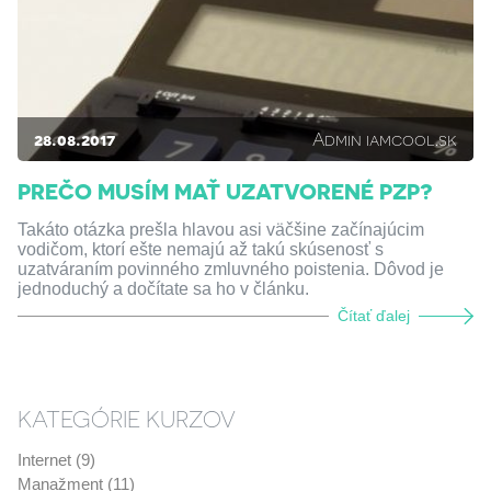
28.08.2017
Admin iamcool.sk
PREČO MUSÍM MAŤ UZATVORENÉ PZP?
Takáto otázka prešla hlavou asi väčšine začínajúcim
vodičom, ktorí ešte nemajú až takú skúsenosť s
uzatváraním povinného zmluvného poistenia. Dôvod je
jednoduchý a dočítate sa ho v článku.
Čítať ďalej
KATEGÓRIE KURZOV
Internet (9)
Manažment (11)