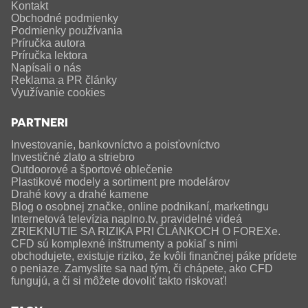
Kontakt
Obchodné podmienky
Podmienky používania
Príručka autora
Príručka lektora
Napísali o nás
Reklama a PR články
Využívanie cookies
PARTNERI
Investovanie, bankovníctvo a poisťovníctvo
Investičné zlato a striebro
Outdoorové a športové oblečenie
Plastikové modely a sortiment pre modelárov
Drahé kovy a drahé kamene
Blog o osobnej značke, online podnikaní, marketingu
Internetová televízia naplno.tv, pravidelné videá
ZRIEKNUTIE SA RIZIKA PRI ČLÁNKOCH O FOREXe.
CFD sú komplexné inštrumenty a pokiaľ s nimi
obchodujete, existuje riziko, že kvôli finančnej páke prídete
o peniaze. Zamyslite sa nad tým, či chápete, ako CFD
fungujú, a či si môžete dovoliť takto riskovať!