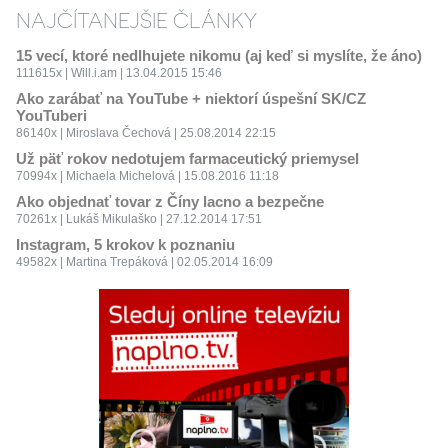
NAJČÍTANEJŠIE ČLÁNKY
15 vecí, ktoré nedlhujete nikomu (aj keď si myslíte, že áno)
111615x | Will.i.am | 13.04.2015 15:46
Ako zarábať na YouTube + niektorí úspešní SK/CZ
YouTuberi
86140x | Miroslava Čechová | 25.08.2014 22:15
Už päť rokov nedotujem farmaceutický priemysel
70994x | Michaela Michelová | 15.08.2016 11:18
Ako objednať tovar z Číny lacno a bezpečne
70261x | Lukáš Mikulaško | 27.12.2014 17:51
Instagram, 5 krokov k poznaniu
49582x | Martina Trepáková | 02.05.2014 16:09