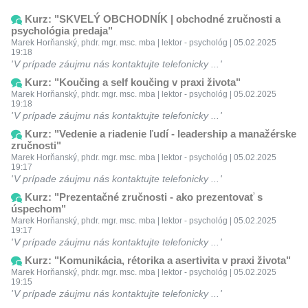
Kurz: "SKVELÝ OBCHODNÍK | obchodné zručnosti a
psychológia predaja"
Marek Horňanský, phdr. mgr. msc. mba | lektor - psychológ | 05.02.2025
19:18
V prípade záujmu nás kontaktujte telefonicky ...
Kurz: "Koučing a self koučing v praxi života"
Marek Horňanský, phdr. mgr. msc. mba | lektor - psychológ | 05.02.2025
19:18
V prípade záujmu nás kontaktujte telefonicky ...
Kurz: "Vedenie a riadenie ľudí - leadership a manažérske
zručnosti"
Marek Horňanský, phdr. mgr. msc. mba | lektor - psychológ | 05.02.2025
19:17
V prípade záujmu nás kontaktujte telefonicky ...
Kurz: "Prezentačné zručnosti - ako prezentovať s
úspechom"
Marek Horňanský, phdr. mgr. msc. mba | lektor - psychológ | 05.02.2025
19:17
V prípade záujmu nás kontaktujte telefonicky ...
Kurz: "Komunikácia, rétorika a asertivita v praxi života"
Marek Horňanský, phdr. mgr. msc. mba | lektor - psychológ | 05.02.2025
19:15
V prípade záujmu nás kontaktujte telefonicky ...