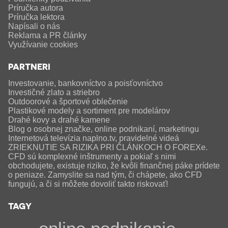
Príručka autora
Príručka lektora
Napísali o nás
Reklama a PR články
Využívanie cookies
PARTNERI
Investovanie, bankovníctvo a poisťovníctvo
Investičné zlato a striebro
Outdoorové a športové oblečenie
Plastikové modely a sortiment pre modelárov
Drahé kovy a drahé kamene
Blog o osobnej značke, online podnikaní, marketingu
Internetová televízia naplno.tv, pravidelné videá
ZRIEKNUTIE SA RIZIKA PRI ČLÁNKOCH O FOREXe.
CFD sú komplexné inštrumenty a pokiaľ s nimi
obchodujete, existuje riziko, že kvôli finančnej páke prídete
o peniaze. Zamyslite sa nad tým, či chápete, ako CFD
fungujú, a či si môžete dovoliť takto riskovať!
TAGY