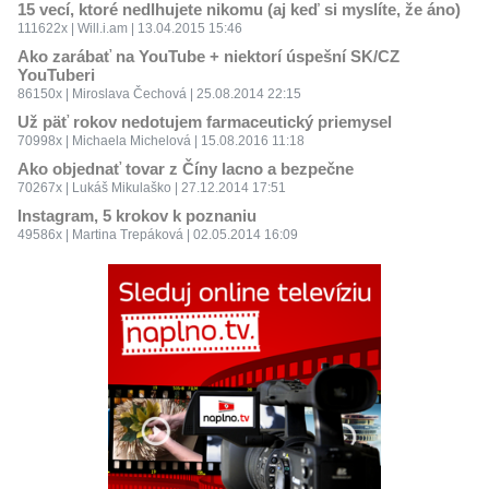
15 vecí, ktoré nedlhujete nikomu (aj keď si myslíte, že áno)
111622x | Will.i.am | 13.04.2015 15:46
Ako zarábať na YouTube + niektorí úspešní SK/CZ
YouTuberi
86150x | Miroslava Čechová | 25.08.2014 22:15
Už päť rokov nedotujem farmaceutický priemysel
70998x | Michaela Michelová | 15.08.2016 11:18
Ako objednať tovar z Číny lacno a bezpečne
70267x | Lukáš Mikulaško | 27.12.2014 17:51
Instagram, 5 krokov k poznaniu
49586x | Martina Trepáková | 02.05.2014 16:09