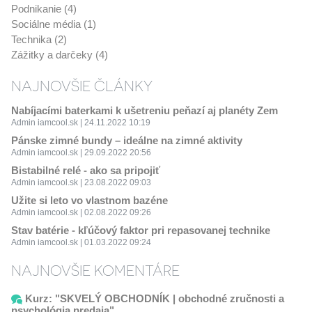
Podnikanie (4)
Sociálne média (1)
Technika (2)
Zážitky a darčeky (4)
NAJNOVŠIE ČLÁNKY
Nabíjacími baterkami k ušetreniu peňazí aj planéty Zem
Admin iamcool.sk | 24.11.2022 10:19
Pánske zimné bundy – ideálne na zimné aktivity
Admin iamcool.sk | 29.09.2022 20:56
Bistabilné relé - ako sa pripojiť
Admin iamcool.sk | 23.08.2022 09:03
Užite si leto vo vlastnom bazéne
Admin iamcool.sk | 02.08.2022 09:26
Stav batérie - kľúčový faktor pri repasovanej technike
Admin iamcool.sk | 01.03.2022 09:24
NAJNOVŠIE KOMENTÁRE
Kurz: "SKVELÝ OBCHODNÍK | obchodné zručnosti a
psychológia predaja"