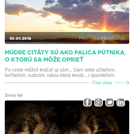
30.01.2018
Michaela Michelová
MÚDRE CITÁTY SÚ AKO PALICA PÚTNIKA,
O KTORÚ SA MÔŽE OPRIEŤ
Po ceste môžeš kráčať aj sám... Sám sebe učiteľom,
liečiteľom, sudcom, rukou ktorá trestá... i spasiteľom.
Čítať ďalej
Životný štýl