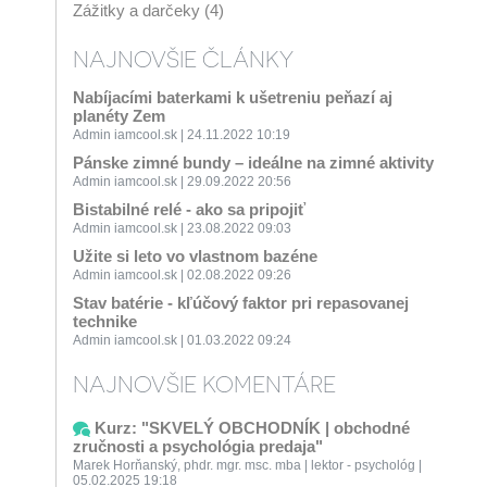
Zážitky a darčeky (4)
NAJNOVŠIE ČLÁNKY
Nabíjacími baterkami k ušetreniu peňazí aj
planéty Zem
Admin iamcool.sk | 24.11.2022 10:19
Pánske zimné bundy – ideálne na zimné aktivity
Admin iamcool.sk | 29.09.2022 20:56
Bistabilné relé - ako sa pripojiť
Admin iamcool.sk | 23.08.2022 09:03
Užite si leto vo vlastnom bazéne
Admin iamcool.sk | 02.08.2022 09:26
Stav batérie - kľúčový faktor pri repasovanej
technike
Admin iamcool.sk | 01.03.2022 09:24
NAJNOVŠIE KOMENTÁRE
Kurz: "SKVELÝ OBCHODNÍK | obchodné
zručnosti a psychológia predaja"
Marek Horňanský, phdr. mgr. msc. mba | lektor - psychológ |
05.02.2025 19:18