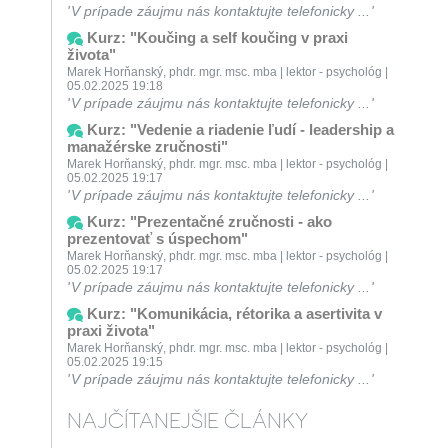
V prípade záujmu nás kontaktujte telefonicky ...
Kurz: "Koučing a self koučing v praxi
života"
Marek Horňanský, phdr. mgr. msc. mba | lektor - psychológ |
05.02.2025 19:18
V prípade záujmu nás kontaktujte telefonicky ...
Kurz: "Vedenie a riadenie ľudí - leadership a
manažérske zručnosti"
Marek Horňanský, phdr. mgr. msc. mba | lektor - psychológ |
05.02.2025 19:17
V prípade záujmu nás kontaktujte telefonicky ...
Kurz: "Prezentačné zručnosti - ako
prezentovať s úspechom"
Marek Horňanský, phdr. mgr. msc. mba | lektor - psychológ |
05.02.2025 19:17
V prípade záujmu nás kontaktujte telefonicky ...
Kurz: "Komunikácia, rétorika a asertivita v
praxi života"
Marek Horňanský, phdr. mgr. msc. mba | lektor - psychológ |
05.02.2025 19:15
V prípade záujmu nás kontaktujte telefonicky ...
NAJČÍTANEJŠIE ČLÁNKY