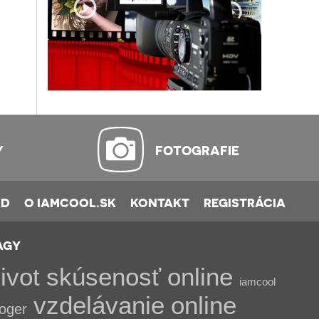
Y
FOTOGRAFIE
OD
O IAMCOOL.SK
KONTAKT
REGISTRÁCIA
AGY
ivot
skúsenosť
online
iamcool
vzdelávanie
online
loger