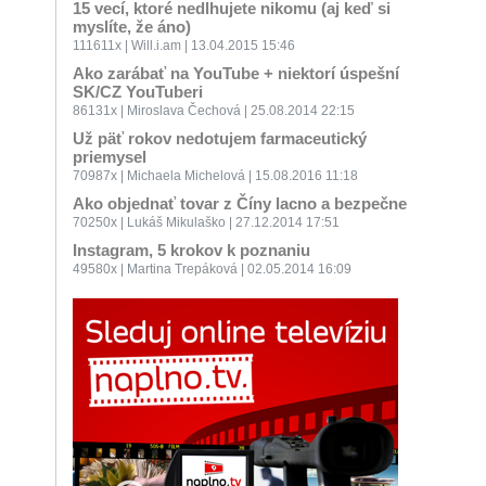
15 vecí, ktoré nedlhujete nikomu (aj keď si
myslíte, že áno)
111611x | Will.i.am | 13.04.2015 15:46
Ako zarábať na YouTube + niektorí úspešní
SK/CZ YouTuberi
86131x | Miroslava Čechová | 25.08.2014 22:15
Už päť rokov nedotujem farmaceutický
priemysel
70987x | Michaela Michelová | 15.08.2016 11:18
Ako objednať tovar z Číny lacno a bezpečne
70250x | Lukáš Mikulaško | 27.12.2014 17:51
Instagram, 5 krokov k poznaniu
49580x | Martina Trepáková | 02.05.2014 16:09