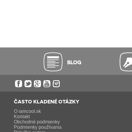
BLOG
ČASTO KLADENÉ OTÁZKY
O iamcool.sk
Kontakt
Obchodné podmienky
Podmienky používania