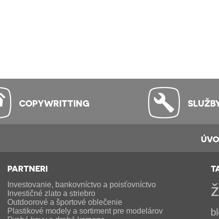
COPYWRITTING
SLUŽB
ÚV
PARTNERI
T
Investovanie, bankovníctvo a poisťovníctvo
ž
Investičné zlato a striebro
Outdoorové a športové oblečenie
Plastikové modely a sortiment pre modelárov
b