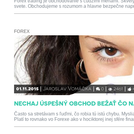
Forex trading je obchodovanie s cudzími menami. Skvelý 
svete. Obchodujeme s rozumom a hlavne bezpečne naprí
FOREX
01.11.2015
Jaroslav Vomáčka
0
2461
NECHAJ ÚSPEŠNÝ OBCHOD BEŽAŤ ČO N
Často sa stretávam s ľuďmi, čo robia tú istú chybu. Mysli
Platí to rovnako vo Forexe ako v hociktorej inej sfére fin