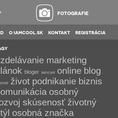
Y
FOTOGRAFIE
OD
O IAMCOOL.SK
KONTAKT
REGISTRÁCIA
AGY
zdelávanie
marketing
lánok
online
blog
bloger
iamcool
život
podnikanie
biznis
ternet
komunikácia
osobný
ozvoj
skúsenosť
životný
týl
osobná značka