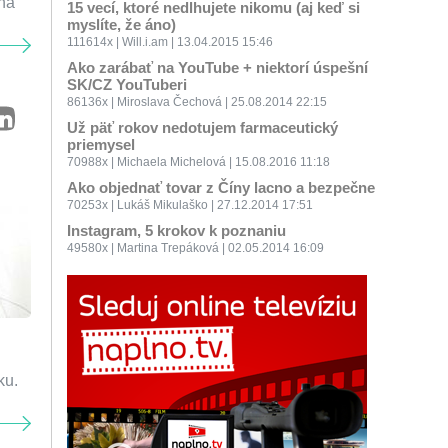
 na
15 vecí, ktoré nedlhujete nikomu (aj keď si
myslíte, že áno)
111614x | Will.i.am | 13.04.2015 15:46
Ako zarábať na YouTube + niektorí úspešní
SK/CZ YouTuberi
86136x | Miroslava Čechová | 25.08.2014 22:15
Už päť rokov nedotujem farmaceutický
priemysel
70988x | Michaela Michelová | 15.08.2016 11:18
Ako objednať tovar z Číny lacno a bezpečne
70253x | Lukáš Mikulaško | 27.12.2014 17:51
Instagram, 5 krokov k poznaniu
49580x | Martina Trepáková | 02.05.2014 16:09
ku.