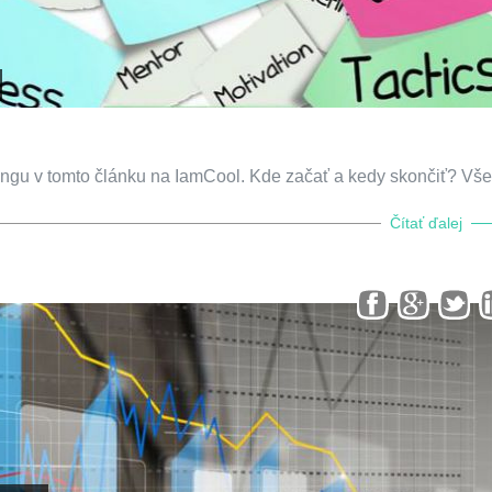
dingu v tomto článku na IamCool. Kde začať a kedy skončiť? Vše
Čítať ďalej