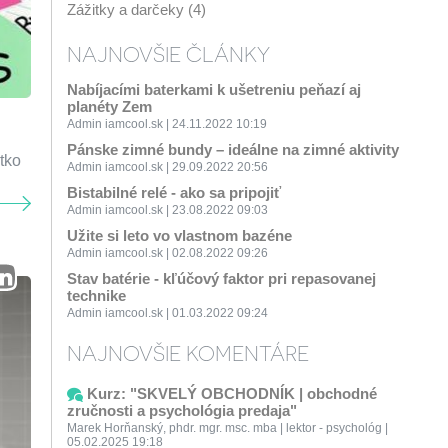
Zážitky a darčeky (4)
NAJNOVŠIE ČLÁNKY
Nabíjacími baterkami k ušetreniu peňazí aj
planéty Zem
Admin iamcool.sk | 24.11.2022 10:19
Pánske zimné bundy – ideálne na zimné aktivity
tko
Admin iamcool.sk | 29.09.2022 20:56
Bistabilné relé - ako sa pripojiť
Admin iamcool.sk | 23.08.2022 09:03
Užite si leto vo vlastnom bazéne
Admin iamcool.sk | 02.08.2022 09:26
Stav batérie - kľúčový faktor pri repasovanej
technike
Admin iamcool.sk | 01.03.2022 09:24
NAJNOVŠIE KOMENTÁRE
Kurz: "SKVELÝ OBCHODNÍK | obchodné
zručnosti a psychológia predaja"
Marek Horňanský, phdr. mgr. msc. mba | lektor - psychológ |
05.02.2025 19:18