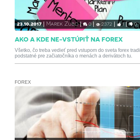
23.10.2017
Marek Zubo
0
2372
1
0
AKO A KDE NE-VSTÚPIŤ NA FOREX
Všetko, čo treba vedieť pred vstupom do sveta forex tra
podstatné pre začiatočníka o menách a derivátoch tu.
FOREX