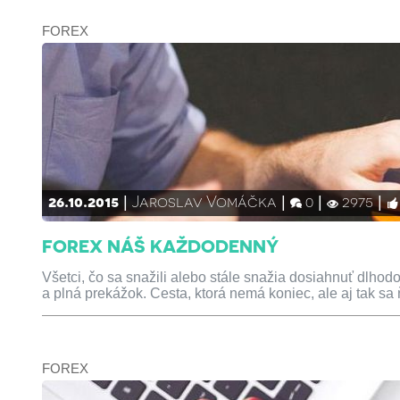
FOREX
26.10.2015
Jaroslav Vomáčka
0
2975
FOREX NÁŠ KAŽDODENNÝ
Všetci, čo sa snažili alebo stále snažia dosiahnuť dlhod
a plná prekážok. Cesta, ktorá nemá koniec, ale aj tak sa
FOREX