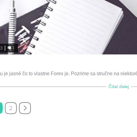
3
1
je jasné čo to vlastne Forex je. Pozrime sa stručne na niektor
Čítať ďalej
2