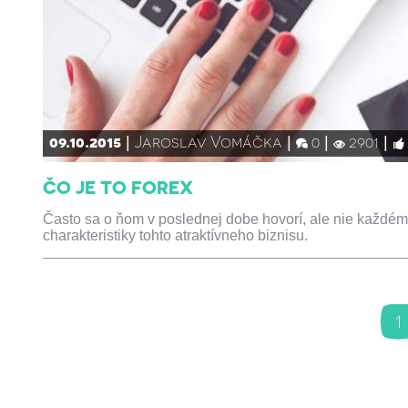
09.10.2015
Jaroslav Vomáčka
0
2901
ČO JE TO FOREX
Často sa o ňom v poslednej dobe hovorí, ale nie každému 
charakteristiky tohto atraktívneho biznisu.
1