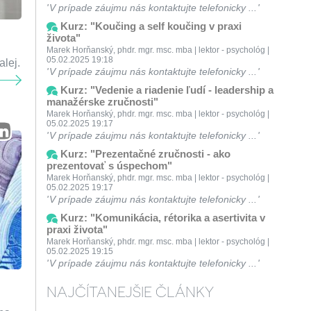
V prípade záujmu nás kontaktujte telefonicky ...
Kurz: "Koučing a self koučing v praxi
života"
Marek Horňanský, phdr. mgr. msc. mba | lektor - psychológ |
05.02.2025 19:18
lej.
V prípade záujmu nás kontaktujte telefonicky ...
Kurz: "Vedenie a riadenie ľudí - leadership a
manažérske zručnosti"
Marek Horňanský, phdr. mgr. msc. mba | lektor - psychológ |
05.02.2025 19:17
V prípade záujmu nás kontaktujte telefonicky ...
Kurz: "Prezentačné zručnosti - ako
prezentovať s úspechom"
Marek Horňanský, phdr. mgr. msc. mba | lektor - psychológ |
05.02.2025 19:17
V prípade záujmu nás kontaktujte telefonicky ...
Kurz: "Komunikácia, rétorika a asertivita v
praxi života"
Marek Horňanský, phdr. mgr. msc. mba | lektor - psychológ |
05.02.2025 19:15
V prípade záujmu nás kontaktujte telefonicky ...
NAJČÍTANEJŠIE ČLÁNKY