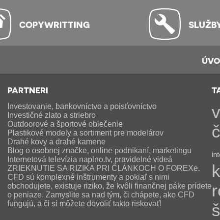
COPYWRITTING
SLUŽB
ÚV
PARTNERI
T
Investovanie, bankovníctvo a poisťovníctvo
v
Investičné zlato a striebro
Outdoorové a športové oblečenie
č
Plastikové modely a sortiment pre modelárov
Drahé kovy a drahé kamene
Blog o osobnej značke, online podnikaní, marketingu
in
Internetová televízia naplno.tv, pravidelné videá
ZRIEKNUTIE SA RIZIKA PRI ČLÁNKOCH O FOREXe.
CFD sú komplexné inštrumenty a pokiaľ s nimi
r
obchodujete, existuje riziko, že kvôli finančnej páke prídete
o peniaze. Zamyslite sa nad tým, či chápete, ako CFD
fungujú, a či si môžete dovoliť takto riskovať!
š