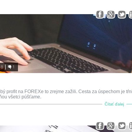
8
1
obý profit na FOREXe to zrejme zažili. Cesta za úspechom je tŕn
 ňou všetci púšťame.
Čítať ďalej