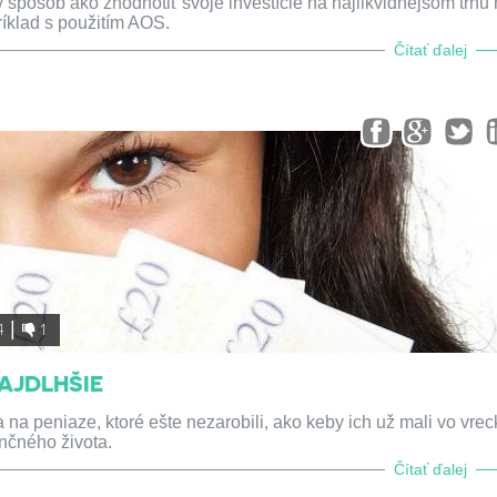
spôsob ako zhodnotiť svoje investície na najlikvidnejšom trhu
klad s použitím AOS.
Čítať ďalej
4
1
AJDLHŠIE
a na peniaze, ktoré ešte nezarobili, ako keby ich už mali vo vrec
ančného života.
Čítať ďalej