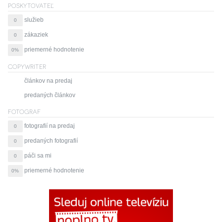
POSKYTOVATEĽ
služieb
0
zákaziek
0
priemerné hodnotenie
0%
COPYWRITER
článkov na predaj
predaných článkov
FOTOGRAF
fotografií na predaj
0
predaných fotografií
0
páči sa mi
0
priemerné hodnotenie
0%