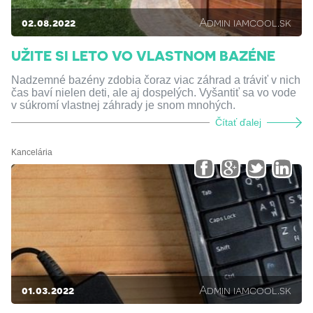
02.08.2022
Admin iamcool.sk
UŽITE SI LETO VO VLASTNOM BAZÉNE
Nadzemné bazény zdobia čoraz viac záhrad a tráviť v nich
čas baví nielen deti, ale aj dospelých. Vyšantiť sa vo vode
v súkromí vlastnej záhrady je snom mnohých.
Čítať ďalej
Kancelária
01.03.2022
Admin iamcool.sk