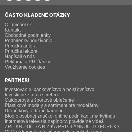
ČASTO KLADENÉ OTÁZKY
O iamcool.sk
Kontakt
Obchodné podmienky
Podmienky používania
Príručka autora
Príručka lektora
Napísali o nás
Reklama a PR články
Využívanie cookies
PARTNERI
Investovanie, bankovníctvo a poisťovníctvo
Investičné zlato a striebro
Outdoorové a športové oblečenie
Plastikové modely a sortiment pre modelárov
Drahé kovy a drahé kamene
Blog o osobnej značke, online podnikaní, marketingu
Internetová televízia naplno.tv, pravidelné videá
ZRIEKNUTIE SA RIZIKA PRI ČLÁNKOCH O FOREXe.
CFD sú komplexné inštrumenty a pokiaľ s nimi