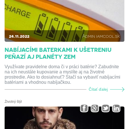
24.11.2022
Admin iamcool.sk
NABÍJACÍMI BATERKAMI K UŠETRENIU
PEŇAZÍ AJ PLANÉTY ZEM
Využívate pravidelne doma či v práci batérie? Zabudnite
na ich neustále kupovanie a myslíte aj na životné
prostredie. Ako to dosiahnuť? Stačí sa vybaviť nabíjacími
batériami a vhodnou nabíjačkou.
Čítať ďalej
Životný štýl