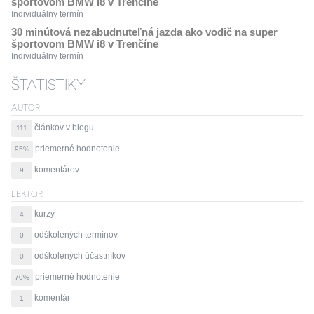
športovom BMW i8 v Trenčíne
Individuálny termín
30 minútová nezabudnuteľná jazda ako vodič na super
športovom BMW i8 v Trenčíne
Individuálny termín
ŠTATISTIKY
AUTOR
článkov v blogu
111
priemerné hodnotenie
95%
komentárov
9
LEKTOR
kurzy
4
odškolených termínov
0
odškolených účastníkov
0
priemerné hodnotenie
70%
komentár
1