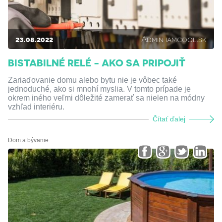
23.08.2022
Admin iamcool.sk
BISTABILNÉ RELÉ - AKO SA PRIPOJIŤ
Zariaďovanie domu alebo bytu nie je vôbec také
jednoduché, ako si mnohí myslia. V tomto prípade je
okrem iného veľmi dôležité zamerať sa nielen na módny
vzhľad interiéru.
Čítať ďalej
Dom a bývanie