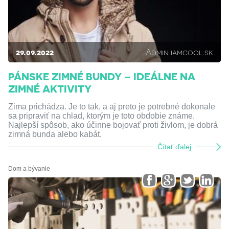
29.09.2022
Admin iamcool.sk
PÁNSKE ZIMNÉ BUNDY – IDEÁLNE NA
ZIMNÉ AKTIVITY
Zima prichádza. Je to tak, a aj preto je potrebné dokonale
sa pripraviť na chlad, ktorým je toto obdobie známe.
Najlepší spôsob, ako účinne bojovať proti živlom, je dobrá
zimná bunda alebo kabát.
Čítať ďalej
Dom a bývanie