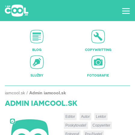
BLOG
COPYWRITTING
SLUŽBY
FOTOGRAFIE
iamcool.sk
Admin iamcool.sk
ADMIN IAMCOOL.SK
Editor
Autor
Lektor
Poskytovateľ
Copywriter
Fotograf
Používateľ