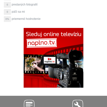
predaných fotografií
0
páči sa mi
0
priemerné hodnotenie
0%