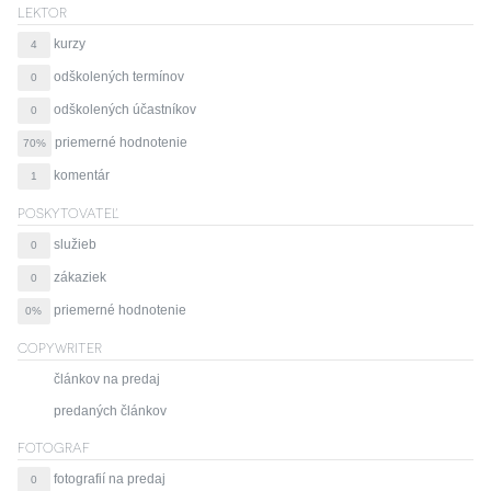
LEKTOR
kurzy
4
odškolených termínov
0
odškolených účastníkov
0
priemerné hodnotenie
70%
komentár
1
POSKYTOVATEĽ
služieb
0
zákaziek
0
priemerné hodnotenie
0%
COPYWRITER
článkov na predaj
predaných článkov
FOTOGRAF
fotografií na predaj
0