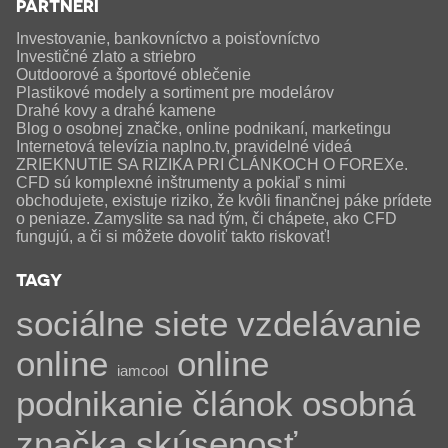
PARTNERI
Investovanie, bankovníctvo a poisťovníctvo
Investičné zlato a striebro
Outdoorové a športové oblečenie
Plastikové modely a sortiment pre modelárov
Drahé kovy a drahé kamene
Blog o osobnej značke, online podnikaní, marketingu
Internetová televízia naplno.tv, pravidelné videá
ZRIEKNUTIE SA RIZIKA PRI ČLÁNKOCH O FOREXe.
CFD sú komplexné inštrumenty a pokiaľ s nimi
obchodujete, existuje riziko, že kvôli finančnej páke prídete
o peniaze. Zamyslite sa nad tým, či chápete, ako CFD
fungujú, a či si môžete dovoliť takto riskovať!
TAGY
sociálne siete
vzdelávanie
online
online
iamcool
podnikanie
článok
osobná
značka
skúsenosť