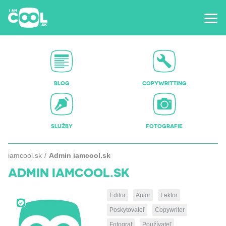
BLOG
COPYWRITTING
SLUŽBY
FOTOGRAFIE
iamcool.sk
Admin iamcool.sk
ADMIN IAMCOOL.SK
Editor
Autor
Lektor
Poskytovateľ
Copywriter
Fotograf
Používateľ