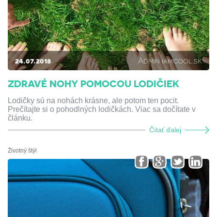
24.07.2018
Admin iamcool.sk
ZDRAVÉ NOHY POMOCOU LODIČIEK
Lodičky sú na nohách krásne, ale potom ten pocit.
Prečítajte si o pohodlných lodičkách. Viac sa dočítate v
článku.
Čítať ďalej
Životný štýl