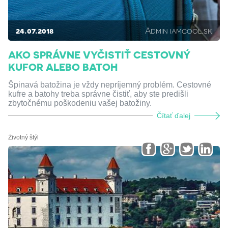
24.07.2018
Admin iamcool.sk
AKO SPRÁVNE VYČISTIŤ CESTOVNÝ
KUFOR ALEBO BATOH
Špinavá batožina je vždy nepríjemný problém. Cestovné
kufre a batohy treba správne čistiť, aby ste predišli
zbytočnému poškodeniu vašej batožiny.
Čítať ďalej
Životný štýl