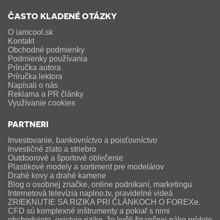
ČASTO KLADENÉ OTÁZKY
O iamcool.sk
Kontakt
Obchodné podmienky
Podmienky používania
Príručka autora
Príručka lektora
Napísali o nás
Reklama a PR články
Využívanie cookies
PARTNERI
Investovanie, bankovníctvo a poisťovníctvo
Investičné zlato a striebro
Outdoorové a športové oblečenie
Plastikové modely a sortiment pre modelárov
Drahé kovy a drahé kamene
Blog o osobnej značke, online podnikaní, marketingu
Internetová televízia naplno.tv, pravidelné videá
ZRIEKNUTIE SA RIZIKA PRI ČLÁNKOCH O FOREXe.
CFD sú komplexné inštrumenty a pokiaľ s nimi
obchodujete, existuje riziko, že kvôli finančnej páke prídete