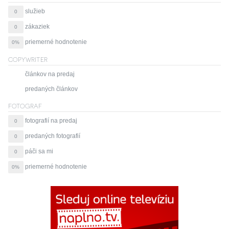
služieb
0
zákaziek
0
priemerné hodnotenie
0%
COPYWRITER
článkov na predaj
predaných článkov
FOTOGRAF
fotografií na predaj
0
predaných fotografií
0
páči sa mi
0
priemerné hodnotenie
0%