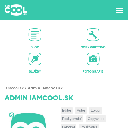
BLOG
COPYWRITTING
SLUŽBY
FOTOGRAFIE
iamcool.sk
Admin iamcool.sk
ADMIN IAMCOOL.SK
Editor
Autor
Lektor
Poskytovateľ
Copywriter
Fotograf
Používateľ