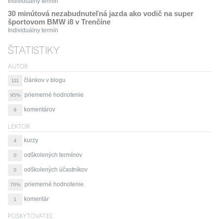
Individuálny termín
30 minútová nezabudnuteľná jazda ako vodič na super
športovom BMW i8 v Trenčíne
Individuálny termín
ŠTATISTIKY
AUTOR
článkov v blogu
111
priemerné hodnotenie
95%
komentárov
9
LEKTOR
kurzy
4
odškolených termínov
0
odškolených účastníkov
0
priemerné hodnotenie
70%
komentár
1
POSKYTOVATEĽ