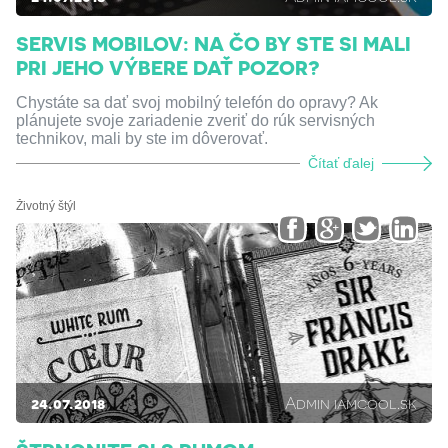
SERVIS MOBILOV: NA ČO BY STE SI MALI
PRI JEHO VÝBERE DAŤ POZOR?
Chystáte sa dať svoj mobilný telefón do opravy? Ak
plánujete svoje zariadenie zveriť do rúk servisných
technikov, mali by ste im dôverovať.
Čítať ďalej
Životný štýl
24.07.2018
Admin iamcool.sk