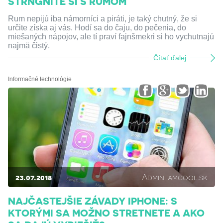
ŠTRNGNITE SI S RUMOM
Rum nepijú iba námorníci a piráti, je taký chutný, že si
určite získa aj vás. Hodí sa do čaju, do pečenia, do
miešaných nápojov, ale tí praví fajnšmekri si ho vychutnajú
najmä čistý.
Čítať ďalej
Informačné technológie
23.07.2018
Admin iamcool.sk
NAJČASTEJŠIE ZÁVADY IPHONE: S
KTORÝMI SA MOŽNO STRETNETE A AKO