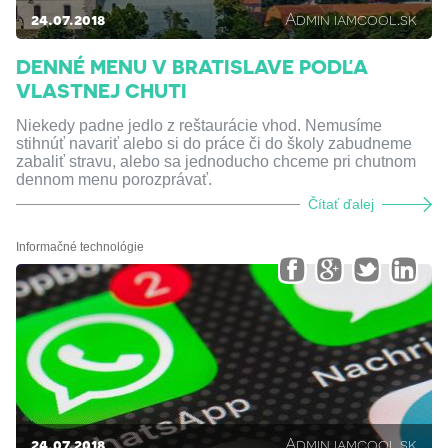
24.07.2018
Admin iamcool.sk
DENNÉ MENU V BRATISLAVE PODĽA
VLASTNEJ CHUTI
Niekedy padne jedlo z reštaurácie vhod. Nemusíme
stihnúť navariť alebo si do práce či do školy zabudneme
zabaliť stravu, alebo sa jednoducho chceme pri chutnom
dennom menu porozprávať.
Čítať ďalej
Informačné technológie
24.07.2018
Admin iamcool.sk