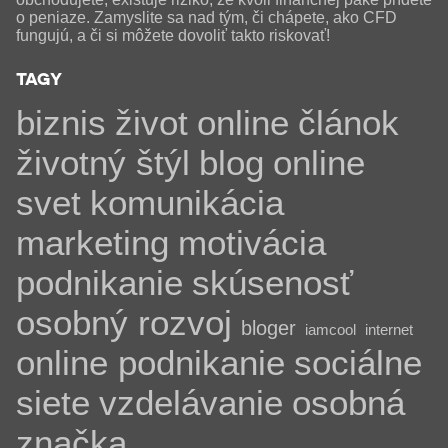
o peniaze. Zamyslite sa nad tým, či chápete, ako CFD
fungujú, a či si môžete dovoliť takto riskovať!
TAGY
biznis
život
online
článok
životný štýl
blog
online
svet
komunikácia
marketing
motivácia
podnikanie
skúsenosť
osobný rozvoj
bloger
iamcool
internet
online podnikanie
sociálne
siete
vzdelávanie
osobná
značka