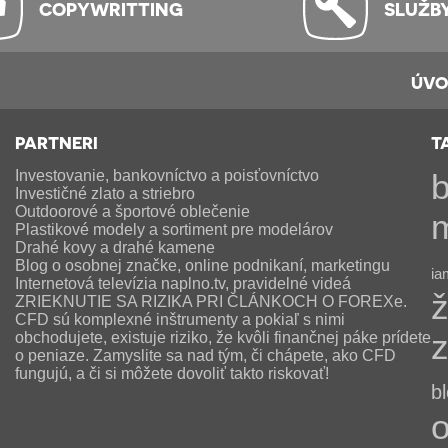
COPYWRITTING
SLUŽB
ÚV
PARTNERI
T
Investovanie, bankovníctvo a poisťovníctvo
b
Investičné zlato a striebro
Outdoorové a športové oblečenie
Plastikové modely a sortiment pre modelárov
Drahé kovy a drahé kamene
Blog o osobnej značke, online podnikaní, marketingu
ia
Internetová televízia naplno.tv, pravidelné videá
ž
ZRIEKNUTIE SA RIZIKA PRI ČLÁNKOCH O FOREXe.
CFD sú komplexné inštrumenty a pokiaľ s nimi
obchodujete, existuje riziko, že kvôli finančnej páke prídete
o peniaze. Zamyslite sa nad tým, či chápete, ako CFD
fungujú, a či si môžete dovoliť takto riskovať!
b
o