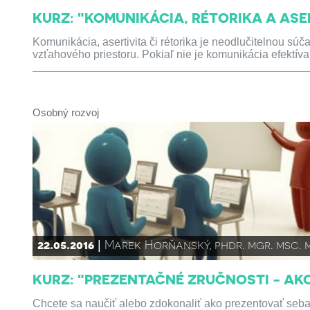
KURZ: "KOMUNIKÁCIA, RÉTORIKA A ASER
Komunikácia, asertivita či rétorika je neodlučitelnou s
vzťahového priestoru. Pokiaľ nie je komunikácia efektíva
Osobný rozvoj
22.05.2016
Marek Horňanský, phdr. mgr. msc. 
KURZ: "PREZENTAČNÉ ZRUČNOSTI - AK
Chcete sa naučiť alebo zdokonaliť ako prezentovať seba,