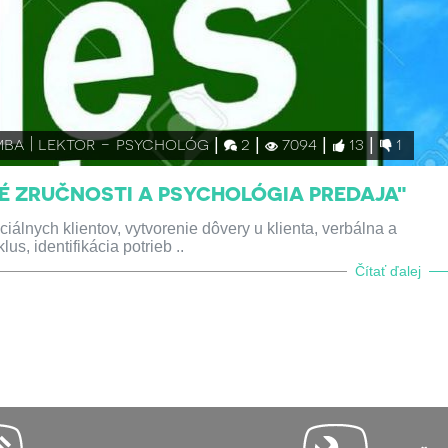
mba | lektor - psychológ
2
7094
13
1
É ZRUČNOSTI A PSYCHOLÓGIA PREDAJA"
álnych klientov, vytvorenie dôvery u klienta, verbálna a
s, identifikácia potrieb ..
Čítať ďalej