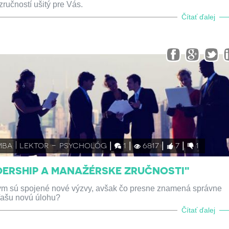
ručností ušitý pre Vás.
Čítať ďalej
mba | lektor - psychológ
1
6817
7
1
EADERSHIP A MANAŽÉRSKE ZRUČNOSTI"
tým sú spojené nové výzvy, avšak čo presne znamená správne
Vašu novú úlohu?
Čítať ďalej