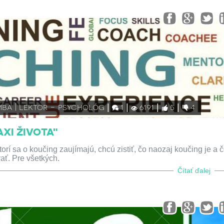
mba | lektor - psychológ
1
6191
5
4
AXI ŽIVOTA"
orí sa o koučing zaujímajú, chcú zistiť, čo naozaj koučing je a 
ať. Pre všetkých.
Čítať ďalej