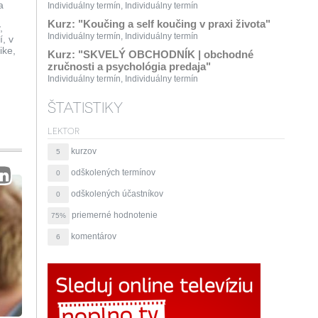
a
Individuálny termín, Individuálny termín
Kurz: "Koučing a self koučing v praxi života"
,
Individuálny termín, Individuálny termín
, v
ike,
Kurz: "SKVELÝ OBCHODNÍK | obchodné
zručnosti a psychológia predaja"
Individuálny termín, Individuálny termín
ŠTATISTIKY
LEKTOR
kurzov
5
odškolených termínov
0
odškolených účastníkov
0
priemerné hodnotenie
75%
komentárov
6