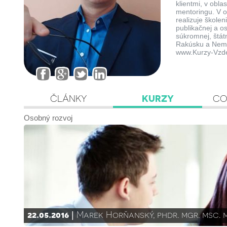
klientmi, v obl
mentoringu. V 
realizuje škole
publikačnej a o
súkromnej, štát
Rakúsku a Nem
www.Kurzy-Vzde
ČLÁNKY
KURZY
CO
Osobný rozvoj
22.05.2016
Marek Horňanský, phdr. mgr. msc. 