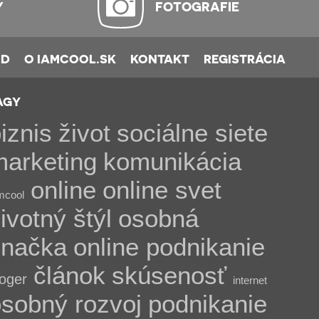
Y
FOTOGRAFIE
OD
O IAMCOOL.SK
KONTAKT
REGISTRÁCIA
AGY
iznis
život
sociálne siete
marketing
komunikácia
online
online svet
mcool
ivotný štýl
osobná
značka
online podnikanie
článok
skúsenosť
loger
internet
sobný rozvoj
podnikanie