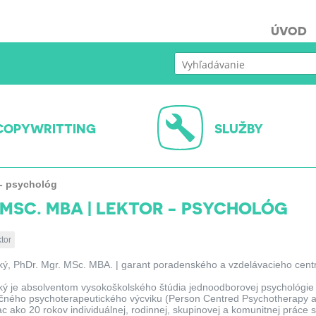
ÚVOD
COPYWRITTING
SLUŽBY
 - psychológ
MSC. MBA | LEKTOR - PSYCHOLÓG
tor
ý, PhDr. Mgr. MSc. MBA. | garant poradenského a vzdelávacieho cent
ý je absolventom vysokoškolského štúdia jednoodborovej psychológie
očného psychoterapeutického výcviku (Person Centred Psychotherapy 
ac ako 20 rokov individuálnej, rodinnej, skupinovej a komunitnej práce 