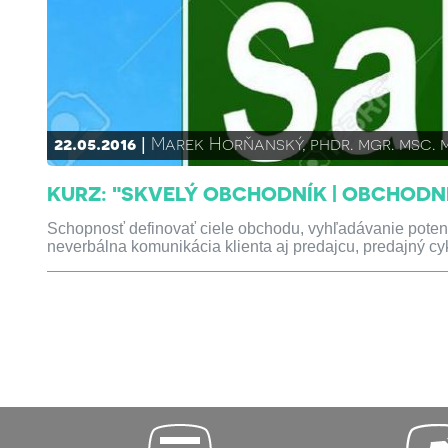
22.05.2016
Marek Horňanský, phdr. mgr. msc. 
KURZ: "SKVELÝ OBCHODNÍK | OBCHODN
Schopnosť definovať ciele obchodu, vyhľadávanie potenci
neverbálna komunikácia klienta aj predajcu, predajný cyklu