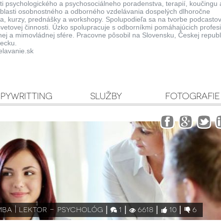
asti psychologického a psychosociálneho poradenstva, terapií, koučingu 
oblasti osobnostného a odborného vzdelávania dospelých dlhoročne
nia, kurzy, prednášky a workshopy. Spolupodieľa sa na tvorbe podcastov
svetovej činnosti. Úzko spolupracuje s odborníkmi pomáhajúcich profesií
nej a mimovládnej sfére. Pracovne pôsobil na Slovensku, Českej republ
ecku.
lavanie.sk
PYWRITTING
SLUŽBY
FOTOGRAFIE
mba | lektor - psychológ
1
6618
10
6