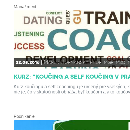
Manažment
22.05.2016
Marek Horňanský, phdr. mgr. msc. 
KURZ: "KOUČING A SELF KOUČING V PR
Kurz koučingu a self coachingu je určený pre všetkých, kt
nie je, čo v skutočnosti obnáša byť koučom a ako koučov
Podnikanie