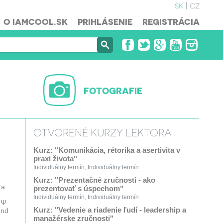
sk
cz
O IAMCOOL.SK
PRIHLÁSENIE
REGISTRÁCIA
FOTOGRAFIE
OTVORENÉ KURZY LEKTORA
Kurz: "Komunikácia, rétorika a asertivita v
praxi života"
Individuálny termín, Individuálny termín
Kurz: "Prezentačné zručnosti - ako
ra
prezentovať s úspechom"
Individuálny termín, Individuálny termín
 Ψ
Kurz: "Vedenie a riadenie ľudí - leadership a
and
manažérske zručnosti"
s