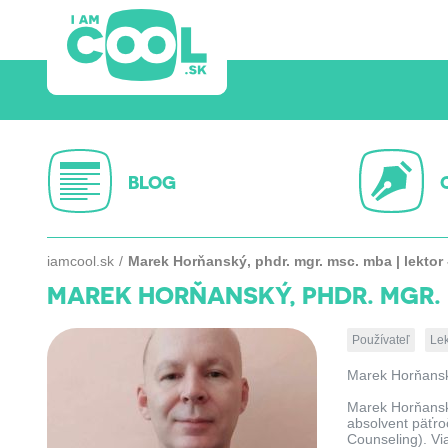
BLOG
iamcool.sk
Marek Horňanský, phdr. mgr. msc. mba | lektor
MAREK HORŇANSKÝ, PHDR. MGR. 
Používateľ
Lek
Marek Horňansk
Marek Horňansk
absolvent päťr
Counseling). Vi