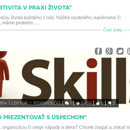
TIVITA V PRAXI ŽIVOTA"
účasťou života každého z nás. Nášho osobného, kariérneho či
, máme problém ... .
Čítať ďalej
mba | lektor - psychológ
1
5459
8
2
O PREZENTOVAŤ S ÚSPECHOM"
 organizáciu či svoje nápady a diela? Chcete zaujať a získať s