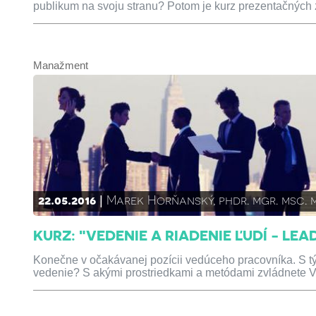
publikum na svoju stranu? Potom je kurz prezentačných z
Manažment
22.05.2016
Marek Horňanský, phdr. mgr. msc. 
KURZ: "VEDENIE A RIADENIE ĽUDÍ - L
Konečne v očakávanej pozícii vedúceho pracovníka. S 
vedenie? S akými prostriedkami a metódami zvládnete 