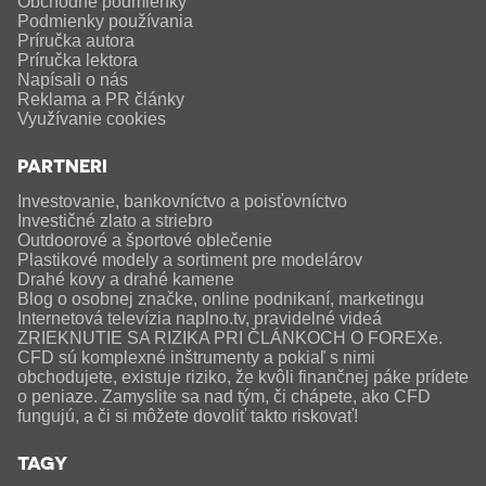
Obchodné podmienky
Podmienky používania
Príručka autora
Príručka lektora
Napísali o nás
Reklama a PR články
Využívanie cookies
PARTNERI
Investovanie, bankovníctvo a poisťovníctvo
Investičné zlato a striebro
Outdoorové a športové oblečenie
Plastikové modely a sortiment pre modelárov
Drahé kovy a drahé kamene
Blog o osobnej značke, online podnikaní, marketingu
Internetová televízia naplno.tv, pravidelné videá
ZRIEKNUTIE SA RIZIKA PRI ČLÁNKOCH O FOREXe.
CFD sú komplexné inštrumenty a pokiaľ s nimi
obchodujete, existuje riziko, že kvôli finančnej páke prídete
o peniaze. Zamyslite sa nad tým, či chápete, ako CFD
fungujú, a či si môžete dovoliť takto riskovať!
TAGY