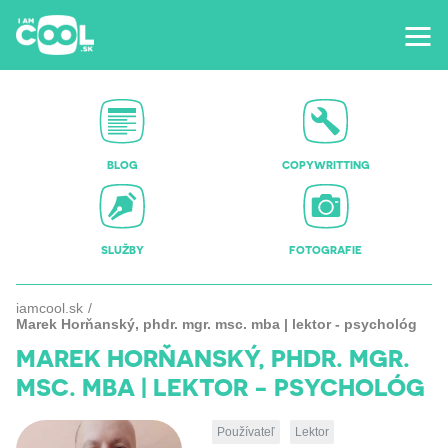
BLOG
COPYWRITTING
SLUŽBY
FOTOGRAFIE
iamcool.sk
Marek Horňanský, phdr. mgr. msc. mba | lektor - psychológ
MAREK HORŇANSKÝ, PHDR. MGR.
MSC. MBA | LEKTOR - PSYCHOLÓG
Používateľ
Lektor