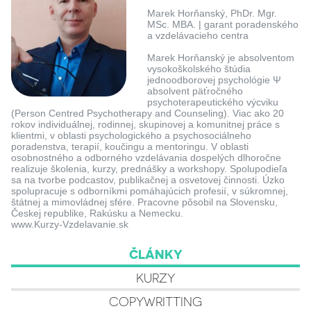
Marek Horňanský, PhDr. Mgr.
MSc. MBA. | garant poradenského
a vzdelávacieho centra
Marek Horňanský je absolventom
vysokoškolského štúdia
jednoodborovej psychológie Ψ
absolvent päťročného
psychoterapeutického výcviku
(Person Centred Psychotherapy and Counseling). Viac ako 20
rokov individuálnej, rodinnej, skupinovej a komunitnej práce s
klientmi, v oblasti psychologického a psychosociálneho
poradenstva, terapií, koučingu a mentoringu. V oblasti
osobnostného a odborného vzdelávania dospelých dlhoročne
realizuje školenia, kurzy, prednášky a workshopy. Spolupodieľa
sa na tvorbe podcastov, publikačnej a osvetovej činnosti. Úzko
spolupracuje s odborníkmi pomáhajúcich profesií, v súkromnej,
štátnej a mimovládnej sfére. Pracovne pôsobil na Slovensku,
Českej republike, Rakúsku a Nemecku.
www.Kurzy-Vzdelavanie.sk
ČLÁNKY
KURZY
COPYWRITTING