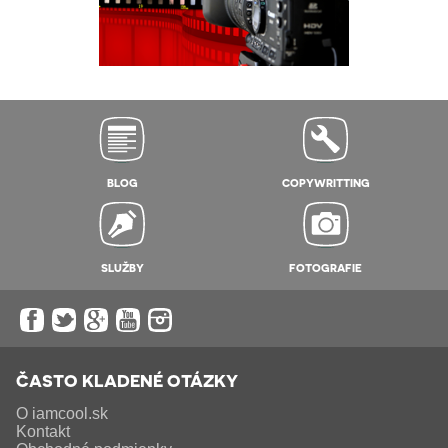
BLOG
COPYWRITTING
SLUŽBY
FOTOGRAFIE
ČASTO KLADENÉ OTÁZKY
O iamcool.sk
Kontakt