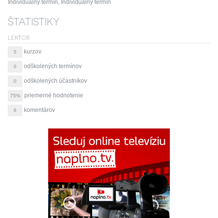
Individuálny termín, Individuálny termín
ŠTATISTIKY
LEKTOR
kurzov
5
odškolených termínov
0
odškolených účastníkov
0
priemerné hodnotenie
75%
komentárov
6