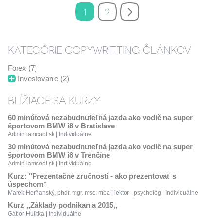
1
2
KATEGÓRIE COPYWRITTING ČLÁNKOV
Forex (7)
Investovanie (2)
BLÍŽIACE SA KURZY
60 minútová nezabudnuteľná jazda ako vodič na super
športovom BMW i8 v Bratislave
Admin iamcool.sk | Individuálne
30 minútová nezabudnuteľná jazda ako vodič na super
športovom BMW i8 v Trenčíne
Admin iamcool.sk | Individuálne
Kurz: "Prezentačné zručnosti - ako prezentovať s
úspechom"
Marek Horňanský, phdr. mgr. msc. mba | lektor - psychológ | Individuálne
Kurz ,,Základy podnikania 2015,,
Gábor Hulitka | Individuálne