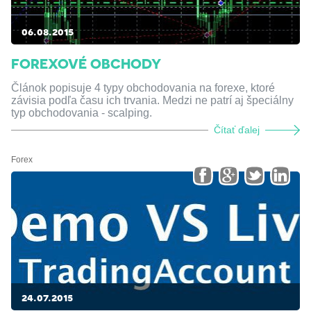
06.08.2015
FOREXOVÉ OBCHODY
Článok popisuje 4 typy obchodovania na forexe, ktoré
závisia podľa času ich trvania. Medzi ne patrí aj špeciálny
typ obchodovania - scalping.
Čítať ďalej
Forex
24.07.2015