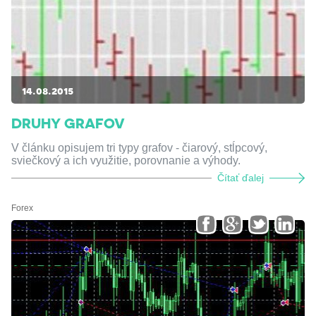
14.08.2015
DRUHY GRAFOV
V článku opisujem tri typy grafov - čiarový, stĺpcový,
sviečkový a ich využitie, porovnanie a výhody.
Čítať ďalej
Forex