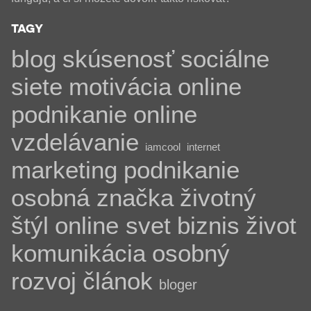
TAGY
blog
skúsenosť
sociálne
siete
motivácia
online
podnikanie
online
vzdelávanie
iamcool
internet
marketing
podnikanie
osobná značka
životný
štýl
online svet
biznis
život
komunikácia
osobný
rozvoj
článok
bloger