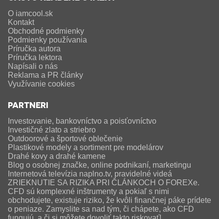
O iamcool.sk
Kontakt
Obchodné podmienky
Podmienky používania
Príručka autora
Príručka lektora
Napísali o nás
Reklama a PR články
Využívanie cookies
PARTNERI
Investovanie, bankovníctvo a poisťovníctvo
Investičné zlato a striebro
Outdoorové a športové oblečenie
Plastikové modely a sortiment pre modelárov
Drahé kovy a drahé kamene
Blog o osobnej značke, online podnikaní, marketingu
Internetová televízia naplno.tv, pravidelné videá
ZRIEKNUTIE SA RIZIKA PRI ČLÁNKOCH O FOREXe.
CFD sú komplexné inštrumenty a pokiaľ s nimi
obchodujete, existuje riziko, že kvôli finančnej páke prídete
o peniaze. Zamyslite sa nad tým, či chápete, ako CFD
fungujú, a či si môžete dovoliť takto riskovať!