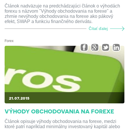
Článok nadväzuje na predchádzajúci článok o výhodách
forexu s názvom "Výhody obchodovania na forexe" a
zhrnie nevýhody obchodovania na forexe ako pákový
efekt, SWAP a funkciu finančného derivátu.
Čítať ďalej
Forex
21.07.2015
VÝHODY OBCHODOVANIA NA FOREXE
Článok opisuje výhody obchodovania na forexe, medzi
ktoré patrí napríklad minimálny investovaný kapitál alebo