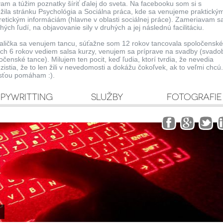
vam a túžim poznatky šíriť ďalej do sveta. Na facebooku som si s
ila stránku Psychológia a Sociálna práca, kde sa venujeme praktický
oretickým informáciám (hlavne v oblasti sociálnej práce). Zameriavam s
ých ľudí, na objavovanie sily v druhých a jej následnú facilitáciu.
alička sa venujem tancu, súťažne som 12 rokov tancovala spoločensk
ch 6 rokov vediem salsa kurzy, venujem sa príprave na svadby (svado
ločenské tance). Milujem ten pocit, keď ľudia, ktorí tvrdia, že nevedia
zistia, že to len žili v nevedomosti a dokážu čokoľvek, ak to veľmi chcú.
osťou pomáham :).
PYWRITTING
SLUŽBY
FOTOGRAFIE