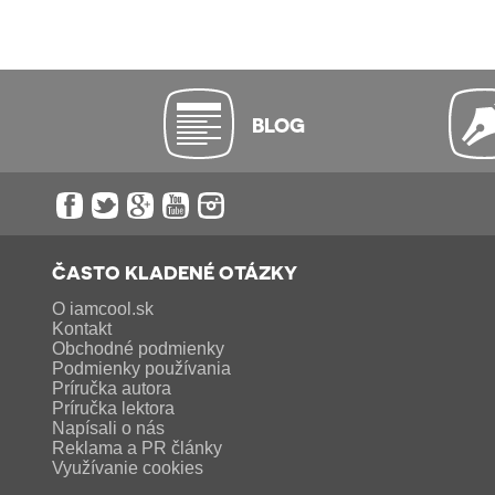
BLOG
ČASTO KLADENÉ OTÁZKY
O iamcool.sk
Kontakt
Obchodné podmienky
Podmienky používania
Príručka autora
Príručka lektora
Napísali o nás
Reklama a PR články
Využívanie cookies