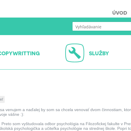
ÚVOD
COPYWRITTING
SLUŽBY
eľ
sa venujem a naďalej by som sa chcela venovať dvom činnostiam, kto
oje vášne :):
- Preto som vyštudovala odbor psychológia na Filozofickej fakulte v Pr
kolská psychologička a učiteľka psychológie na strednej škole. Popri 