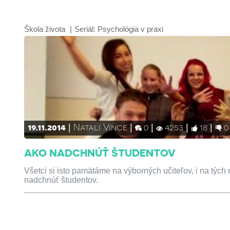
Škola života
Seriál:
Psychológia v praxi
19.11.2014
Natali Vince
0
4253
18
0
AKO NADCHNÚŤ ŠTUDENTOV
Všetci si isto pamätáme na výborných učiteľov, i na tých
nadchnúť študentov.