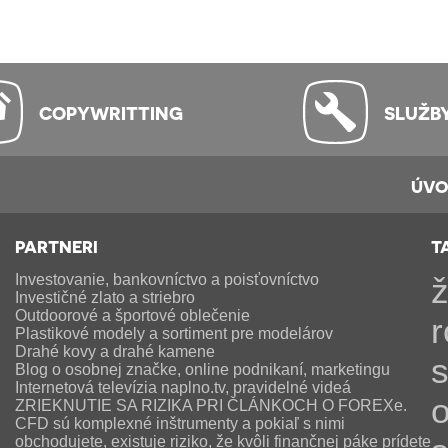
COPYWRITTING
SLUŽB
ÚV
PARTNERI
T
Investovanie, bankovníctvo a poisťovníctvo
ž
Investičné zlato a striebro
Outdoorové a športové oblečenie
r
Plastikové modely a sortiment pre modelárov
Drahé kovy a drahé kamene
s
Blog o osobnej značke, online podnikaní, marketingu
Internetová televízia naplno.tv, pravidelné videá
o
ZRIEKNUTIE SA RIZIKA PRI ČLÁNKOCH O FOREXe.
CFD sú komplexné inštrumenty a pokiaľ s nimi
obchodujete, existuje riziko, že kvôli finančnej páke prídete