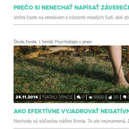
PREČO SI NENECHAŤ NAPÍSAŤ ZÁVEREČ
Veľmi často sa stretávam s názormi mladých ľudí, aké zbyt
Škola života
Seriál:
Psychológia v praxi
24.11.2014
Natali Vince
0
8800
30
AKO EFEKTÍVNE VYJADROVAŤ NEGATÍV
Nezhody sú súčasťou nášho života. To ale neznamená, že