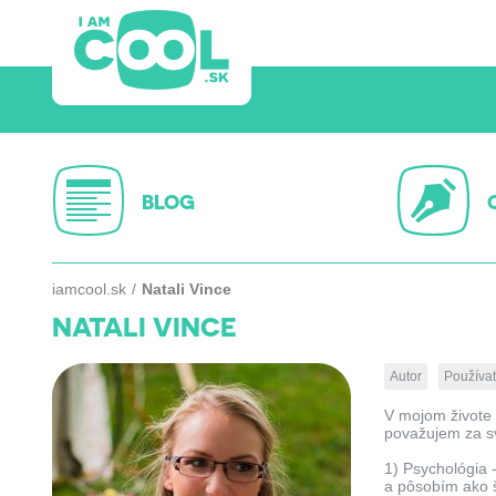
BLOG
iamcool.sk
Natali Vince
NATALI VINCE
Autor
Používat
V mojom živote 
považujem za sv
1) Psychológia 
a pôsobím ako š