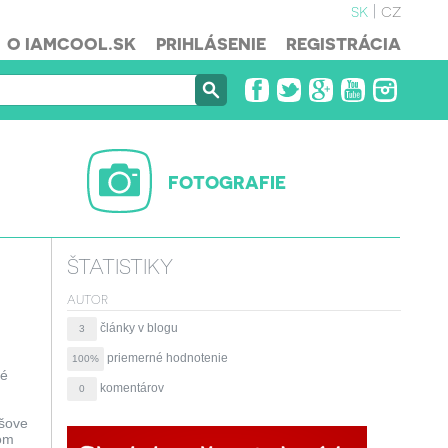
sk
cz
O IAMCOOL.SK
PRIHLÁSENIE
REGISTRÁCIA
FOTOGRAFIE
ŠTATISTIKY
AUTOR
články v blogu
3
priemerné hodnotenie
100%
ré
komentárov
0
ešove
tom