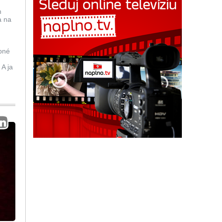
m
a na
é
bné
 A ja