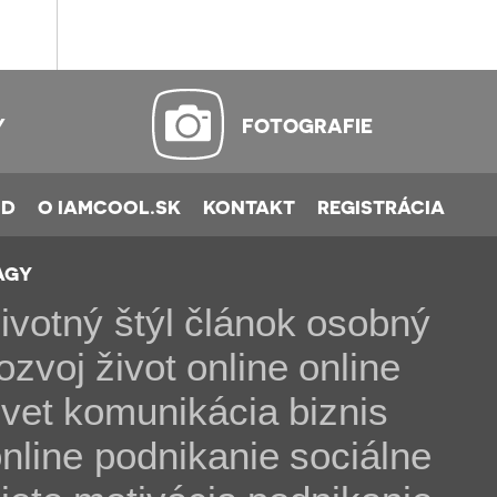
Y
FOTOGRAFIE
OD
O IAMCOOL.SK
KONTAKT
REGISTRÁCIA
AGY
ivotný štýl
článok
osobný
ozvoj
život
online
online
vet
komunikácia
biznis
nline podnikanie
sociálne