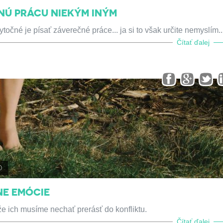
NÚ PRÁCU NIEKÝM INÝM
očné je písať záverečné práce... ja si to však určite nemyslím..
Čítať ďalej
0
NE EMÓCIE
 ich musíme nechať prerásť do konfliktu.
Čítať ďalej