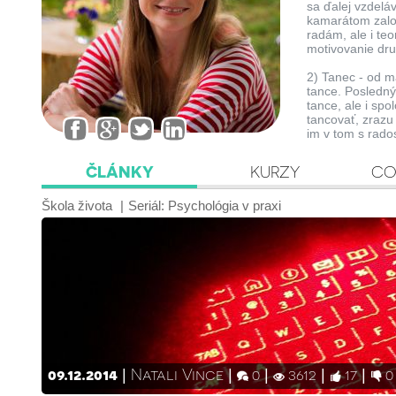
sa ďalej vzdelá
kamarátom založ
radám, ale i te
motivovanie druh
2) Tanec - od m
tance. Posledný
tance, ale i spo
tancovať, zrazu 
im v tom s rad
ČLÁNKY
KURZY
CO
Škola života
Seriál:
Psychológia v praxi
09.12.2014
Natali Vince
0
3612
17
0