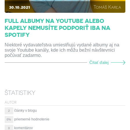
30.10.2021
Tomáš Karľa
FULL ALBUMY NA YOUTUBE ALEBO
KAPELY NEMUSÍTE PODPORIŤ IBA NA
SPOTIFY
Niektoré vydavateľstva umiestňujú vydané albumy aj na
svoje Youtube kanály, kde ich môžu bežní návštevnici
počúvať zadarmo.
Čítať ďalej
ŠTATISTIKY
AUTOR
články v blogu
2
priemerné hodnotenie
0%
komentárov
0