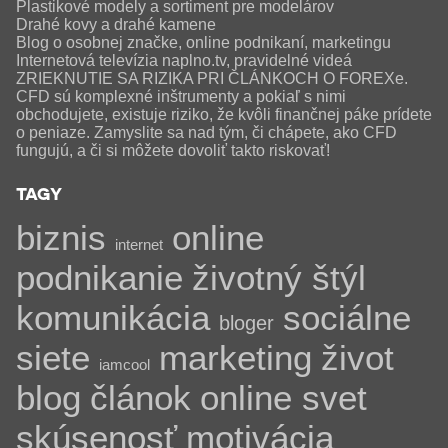
Plastikové modely a sortiment pre modelárov
Drahé kovy a drahé kamene
Blog o osobnej značke, online podnikaní, marketingu
Internetová televízia naplno.tv, pravidelné videá
ZRIEKNUTIE SA RIZIKA PRI ČLÁNKOCH O FOREXe.
CFD sú komplexné inštrumenty a pokiaľ s nimi
obchodujete, existuje riziko, že kvôli finančnej páke prídete
o peniaze. Zamyslite sa nad tým, či chápete, ako CFD
fungujú, a či si môžete dovoliť takto riskovať!
TAGY
biznis
online
internet
podnikanie
životný štýl
komunikácia
sociálne
bloger
siete
marketing
život
iamcool
blog
článok
online svet
skúsenosť
motivácia