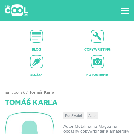
BLOG
COPYWRITTING
SLUŽBY
FOTOGRAFIE
iamcool.sk
Tomáš Karľa
TOMÁŠ KARĽA
Používateľ
Autor
Autor Metalmania-Magazínu,
občasný copywrighter a amatérsky