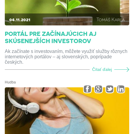
04.11.2021
Tomáš Karľa
PORTÁL PRE ZAČÍNAJÚCICH AJ
SKÚSENEJŠÍCH INVESTOROV
Ak začínate s investovaním, môžete využiť služby rôznych
internetových portálov – aj slovenských, poprípade
českých.
Čítať ďalej
Hudba