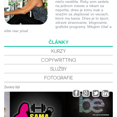
niečo nestihla. Roky som sedela
na jednom mieste a nikam sa
nepohla, dnes je tomu inak a
snažím sa zlepšovať vo veciach,
ktoré ma bavia. Dnes je to šport,
zdravé stravovanie, blogovanie,
grafické programy. Milujem čítať a
ešte viac písať ...
ČLÁNKY
KURZY
COPYWRITTING
SLUŽBY
FOTOGRAFIE
Životný štýl