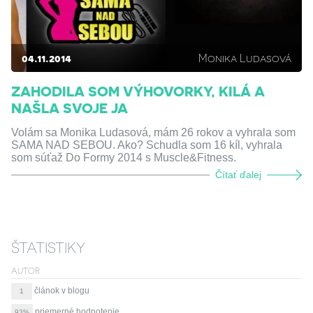
04.11.2014
Monika Ludasová
ZAHODILA SOM VÝHOVORKY, KILÁ A
NAŠLA SVOJE JA
Volám sa Monika Ludasová, mám 26 rokov a vyhrala som
SAMA NAD SEBOU. Ako? Schudla som 16 kíl, vyhrala
som súťaž Do Formy 2014 s Muscle&Fitness.
Čítať ďalej
ŠTATISTIKY
AUTOR
článok v blogu
1
priemerné hodnotenie
93%