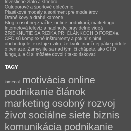
Investičné zlato a striebro
Outdoorové a športové oblečenie
Plastikové modely a sortiment pre modelárov
Drahé kovy a drahé kamene
Blog o osobnej značke, online podnikaní, marketingu
Internetová televízia naplno.tv, pravidelné videá
ZRIEKNUTIE SA RIZIKA PRI ČLÁNKOCH O FOREXe.
CFD sú komplexné inštrumenty a pokiaľ s nimi
obchodujete, existuje riziko, že kvôli finančnej páke prídete
o peniaze. Zamyslite sa nad tým, či chápete, ako CFD
fungujú, a či si môžete dovoliť takto riskovať!
TAGY
motivácia
online
iamcool
podnikanie
článok
marketing
osobný rozvoj
život
sociálne siete
biznis
komunikácia
podnikanie