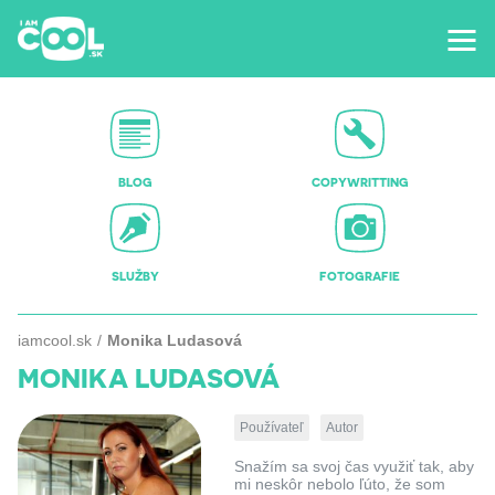
BLOG
COPYWRITTING
SLUŽBY
FOTOGRAFIE
iamcool.sk
Monika Ludasová
MONIKA LUDASOVÁ
Používateľ
Autor
Snažím sa svoj čas využiť tak, aby
mi neskôr nebolo ľúto, že som