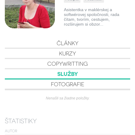
Asistentka v maklérskej a
softwérovej spoločnosti, rada
čítam, tvorím, cestujem,
rozširujem si obzor...
ČLÁNKY
KURZY
COPYWRITTING
SLUŽBY
FOTOGRAFIE
Nenašli sa žiadne položky.
ŠTATISTIKY
AUTOR