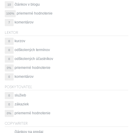
článkov v blogu
10
priemerné hodnotenie
100%
komentárov
7
LEKTOR
kurzov
0
odškolených termínov
0
odškolených účastníkov
0
priemerné hodnotenie
0%
komentárov
0
POSKYTOVATEĽ
služieb
0
zákaziek
0
priemerné hodnotenie
0%
COPYWRITER
článkov na predaj