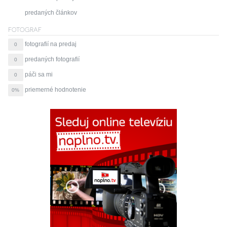
predaných článkov
FOTOGRAF
fotografií na predaj
0
predaných fotografií
0
páči sa mi
0
priemerné hodnotenie
0%