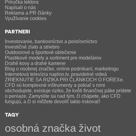
Príručka lektora
Napísali o nás
Reklama a PR články
Využívanie cookies
PARTNERI
Investovanie, bankovníctvo a poisťovníctvo
Investičné zlato a striebro
Outdoorové a športové oblečenie
Plastikové modely a sortiment pre modelárov
Drahé kovy a drahé kamene
Blog o osobnej značke, online podnikaní, marketingu
Internetová televízia naplno.tv, pravidelné videá
ZRIEKNUTIE SA RIZIKA PRI ČLÁNKOCH O FOREXe.
CFD sú komplexné inštrumenty a pokiaľ s nimi
obchodujete, existuje riziko, že kvôli finančnej páke prídete
o peniaze. Zamyslite sa nad tým, či chápete, ako CFD
fungujú, a či si môžete dovoliť takto riskovať!
TAGY
osobná značka
život