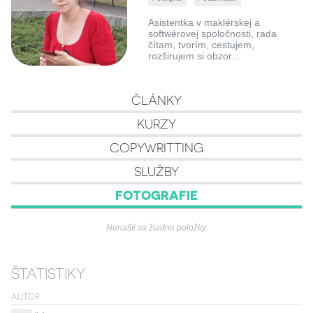
Asistentka v maklérskej a
softwérovej spoločnosti, rada
čítam, tvorím, cestujem,
rozširujem si obzor...
ČLÁNKY
KURZY
COPYWRITTING
SLUŽBY
FOTOGRAFIE
Nenašli sa žiadne položky.
ŠTATISTIKY
AUTOR