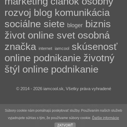
marketing
článok
osobný
rozvoj
blog
komunikácia
sociálne siete
biznis
bloger
život
online svet
osobná
značka
skúsenosť
internet
iamcool
online podnikanie
životný
štýl
online
podnikanie
© 2014 - 2026 iamcool.sk, Všetky práva vyhradené
webdesign by Tomáš Chorvát, developed by KSA
Súbory cookie nám pomáhajú poskytovať služby. Používaním našich služieb
vyjadrujete súhlas s tým, že používame súbory cookie.
Ďalšie informácie
zatvoriť