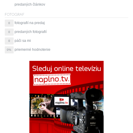
predaných článkov
FOTOGRAF
fotografií na predaj
0
predaných fotografií
0
páči sa mi
0
priemerné hodnotenie
0%