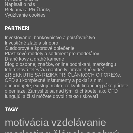
Napísali o nás
Reklama a PR články
Využívanie cookies
PARTNERI
Investovanie, bankovníctvo a poisťovníctvo
Investičné zlato a striebro
Outdoorové a športové oblečenie
Plastikové modely a sortiment pre modelárov
Drahé kovy a drahé kamene
Blog o osobnej značke, online podnikaní, marketingu
Internetová televízia naplno.tv, pravidelné videá
ZRIEKNUTIE SA RIZIKA PRI ČLÁNKOCH O FOREXe.
CFD sú komplexné inštrumenty a pokiaľ s nimi
obchodujete, existuje riziko, že kvôli finančnej páke prídete
o peniaze. Zamyslite sa nad tým, či chápete, ako CFD
fungujú, a či si môžete dovoliť takto riskovať!
TAGY
motivácia
vzdelávanie