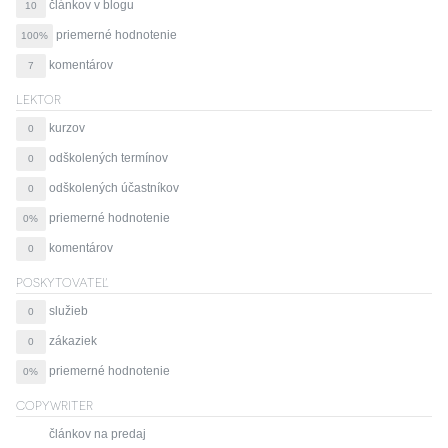
článkov v blogu
10
priemerné hodnotenie
100%
komentárov
7
LEKTOR
kurzov
0
odškolených termínov
0
odškolených účastníkov
0
priemerné hodnotenie
0%
komentárov
0
POSKYTOVATEĽ
služieb
0
zákaziek
0
priemerné hodnotenie
0%
COPYWRITER
článkov na predaj