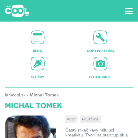
BLOG
COPYWRITTING
SLUŽBY
FOTOGRAFIE
iamcool.sk
Michal Tomek
MICHAL TOMEK
Autor
Používateľ
Častý sŕkač kávy milujúci
kreativitu. Tvorí na startitup.sk a