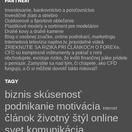
PARTNERI
Investovanie, bankovníctvo a poisťovníctvo
Investičné zlato a striebro
Outdoorové a športové oblečenie
Plastikové modely a sortiment pre modelárov
Drahé kovy a drahé kamene
Blog o osobnej značke, online podnikaní, marketingu
Internetová televízia naplno.tv, pravidelné videá
ZRIEKNUTIE SA RIZIKA PRI ČLÁNKOCH O FOREXe.
CFD sú komplexné inštrumenty a pokiaľ s nimi
obchodujete, existuje riziko, že kvôli finančnej páke prídete
o peniaze. Zamyslite sa nad tým, či chápete, ako CFD
fungujú, a či si môžete dovoliť takto riskovať!
TAGY
biznis
skúsenosť
podnikanie
motivácia
internet
článok
životný štýl
online
svet
komunikácia