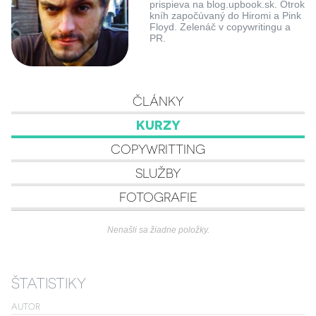
prispieva na blog.upbook.sk. Otrok
kníh započúvaný do Hiromi a Pink
Floyd. Zelenáč v copywritingu a
PR.
ČLÁNKY
KURZY
COPYWRITTING
SLUŽBY
FOTOGRAFIE
Nenašli sa žiadne položky.
ŠTATISTIKY
AUTOR