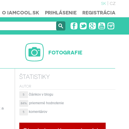
sk
cz
O IAMCOOL.SK
PRIHLÁSENIE
REGISTRÁCIA
FOTOGRAFIE
ŠTATISTIKY
AUTOR
článkov v blogu
5
priemerné hodnotenie
84%
t a
komentárov
5