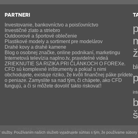
PARTNERI
T
Investovanie, bankovníctvo a poisťovníctvo
p
Investičné zlato a striebro
Outdoorové a športové oblečenie
Plastikové modely a sortiment pre modelárov
Drahé kovy a drahé kamene
ž
Blog o osobnej značke, online podnikaní, marketingu
Internetová televízia naplno.tv, pravidelné videá
ZRIEKNUTIE SA RIZIKA PRI ČLÁNKOCH O FOREXe.
b
CFD sú komplexné inštrumenty a pokiaľ s nimi
p
obchodujete, existuje riziko, že kvôli finančnej páke prídete
o peniaze. Zamyslite sa nad tým, či chápete, ako CFD
fungujú, a či si môžete dovoliť takto riskovať!
in
b
š
© 2014 - 2026 iamcool.sk, Všetky práva vyhradené
lužby. Používaním našich služieb vyjadrujete súhlas s tým, že používame súbory
webdesign by Tomáš Chorvát, developed by KSA