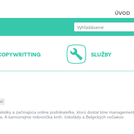
ÚVOD
COPYWRITTING
SLUŽBY
eľ
listiky a začínajúca online podnikateľka, ktorú dostal time managemen
ia. A samozrejme milovníčka kníh, čokolády a Belgických ovčiakov.