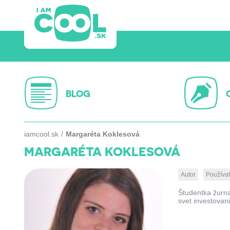
BLOG
iamcool.sk
Margaréta Koklesová
MARGARÉTA KOKLESOVÁ
Autor
Používat
Študentka žurna
svet investovan