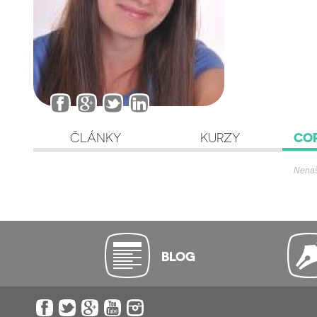
ČLÁNKY
KURZY
CO
Nenašl
BLOG