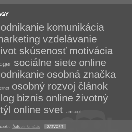
AGY
odnikanie
komunikácia
marketing
vzdelávanie
ivot
skúsenosť
motivácia
sociálne siete
online
loger
odnikanie
osobná značka
osobný rozvoj
článok
ternet
log
biznis
online
životný
týl
online svet
iamcool
zatvoriť
 cookie.
Ďalšie informácie