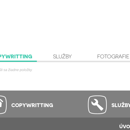
PYWRITTING
SLUŽBY
FOTOGRAFIE
i sa žiadne položky.
COPYWRITTING
SLUŽB
ÚV