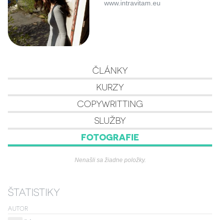
www.intravitam.eu
ČLÁNKY
KURZY
COPYWRITTING
SLUŽBY
FOTOGRAFIE
Nenašli sa žiadne položky.
ŠTATISTIKY
AUTOR