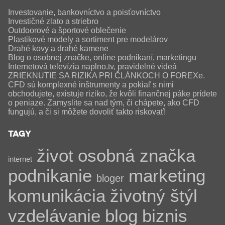
Investovanie, bankovníctvo a poisťovníctvo
Investičné zlato a striebro
Outdoorové a športové oblečenie
Plastikové modely a sortiment pre modelárov
Drahé kovy a drahé kamene
Blog o osobnej značke, online podnikaní, marketingu
Internetová televízia naplno.tv, pravidelné videá
ZRIEKNUTIE SA RIZIKA PRI ČLÁNKOCH O FOREXe.
CFD sú komplexné inštrumenty a pokiaľ s nimi
obchodujete, existuje riziko, že kvôli finančnej páke prídete
o peniaze. Zamyslite sa nad tým, či chápete, ako CFD
fungujú, a či si môžete dovoliť takto riskovať!
TAGY
život
osobná značka
internet
podnikanie
marketing
bloger
komunikácia
životný štýl
vzdelávanie
blog
biznis