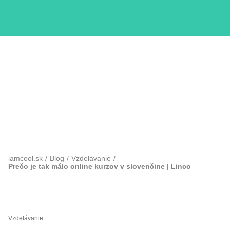
KURZY
COPYWRITTING
SLUŽBY
FOTOGRAFIE
iamcool.sk
Blog
Vzdelávanie
Prečo je tak málo online kurzov v slovenčine | Linco
PREČO JE TAK MÁLO ONLINE
KURZOV V SLOVENČINE
Vzdelávanie