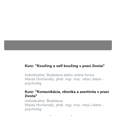
23.04.2019
Linco
BLÍŽIACE SA KURZY
Kurz: "Koučing a self koučing v praxi života"
Individuálne, Bratislava alebo online forma
Marek Horňanský, phdr. mgr. msc. mba | lektor -
psychológ
Súbory cookie nám pomáhajú poskytovať služby. Používaním našich služieb
vyjadrujete súhlas s tým, že používame súbory cookie.
Ďalšie informácie
zatvoriť