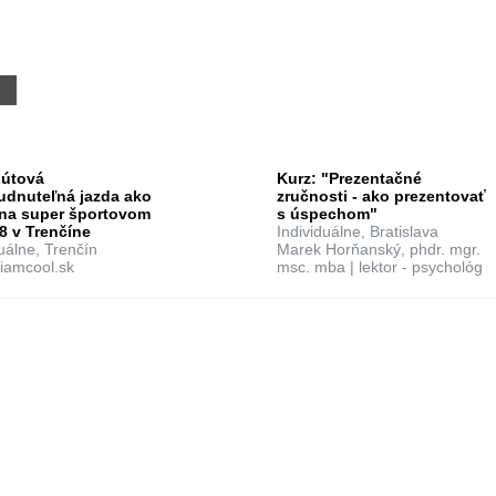
0
nútová
Kurz: "Prezentačné
udnuteľná jazda ako
zručnosti - ako prezentovať
 na super športovom
s úspechom"
8 v Trenčíne
Individuálne, Bratislava
uálne, Trenčín
Marek Horňanský, phdr. mgr.
iamcool.sk
msc. mba | lektor - psychológ