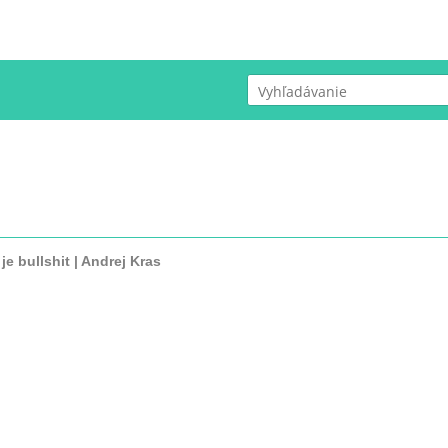
ÚVOD
COPYWRITTING
SLUŽBY
je bullshit | Andrej Kras