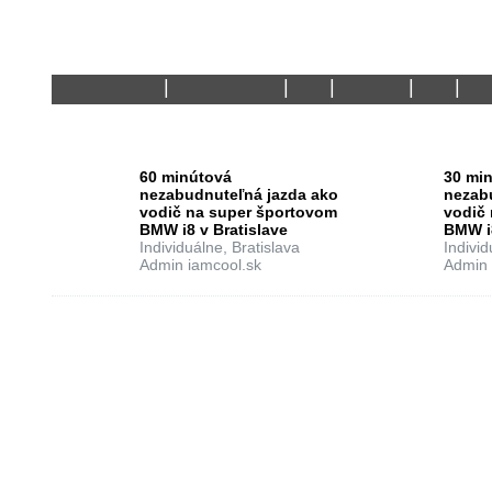
29.07.2016
Andrej Kras
0
3024
1
BLÍŽIACE SA KURZY
60 minútová
30 mi
nezabudnuteľná jazda ako
nezab
vodič na super športovom
vodič
BMW i8 v Bratislave
BMW i
Individuálne, Bratislava
Individ
Admin iamcool.sk
Admin 