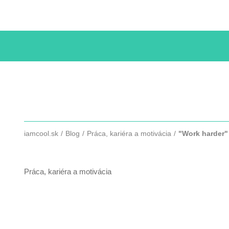
KURZY
iamcool.sk
Blog
Práca, kariéra a motivácia
"Work harder" 
"WORK HARDER" JE BULLSHIT
Práca, kariéra a motivácia