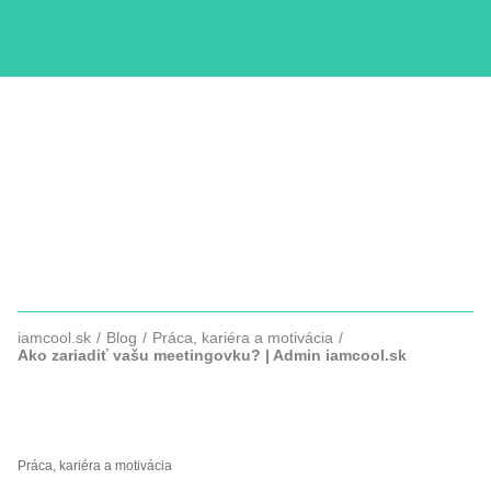
KURZY
COPYWRITTING
SLUŽBY
FOTOGRAFIE
iamcool.sk
Blog
Práca, kariéra a motivácia
Ako zariadiť vašu meetingovku? | Admin iamcool.sk
AKO ZARIADIŤ VAŠU
MEETINGOVKU?
Práca, kariéra a motivácia