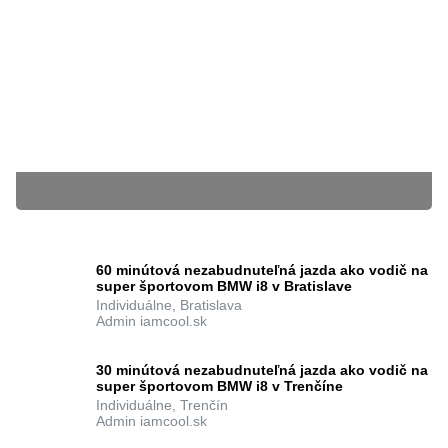
29.12.2020
Admin iamcool.sk
BLÍŽIACE SA KURZY
60 minútová nezabudnuteľná jazda ako vodič na
super športovom BMW i8 v Bratislave
Individuálne, Bratislava
Admin iamcool.sk
Súbory cookie nám pomáhajú poskytovať služby. Používaním našich služieb
vyjadrujete súhlas s tým, že používame súbory cookie.
Ďalšie informácie
zatvoriť