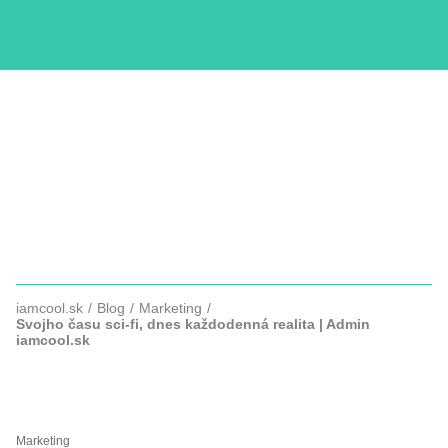
KURZY
COPYWRITTING
SLUŽBY
FOTOGRAFIE
iamcool.sk
Blog
Marketing
Svojho času sci-fi, dnes každodenná realita | Admin
iamcool.sk
SVOJHO ČASU SCI-FI, DNES
KAŽDODENNÁ REALITA
Marketing